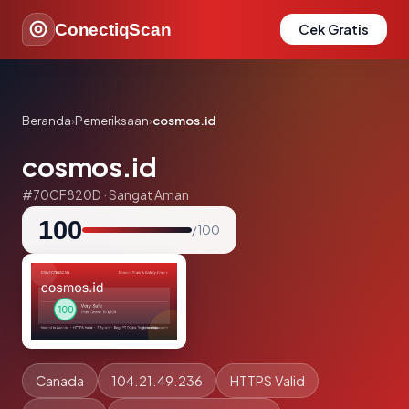
ConectiqScan
Cek Gratis
Beranda
›
Pemeriksaan
›
cosmos.id
cosmos.id
#70CF820D · Sangat Aman
100
/ 100
Canada
104.21.49.236
HTTPS Valid