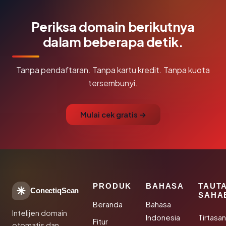
Periksa domain berikutnya
dalam beberapa detik.
Tanpa pendaftaran. Tanpa kartu kredit. Tanpa kuota
tersembunyi.
Mulai cek gratis →
PRODUK
BAHASA
TAUT
ConectiqScan
SAHA
Beranda
Bahasa
Intelijen domain
Indonesia
Tirtasa
Fitur
otomatis dan