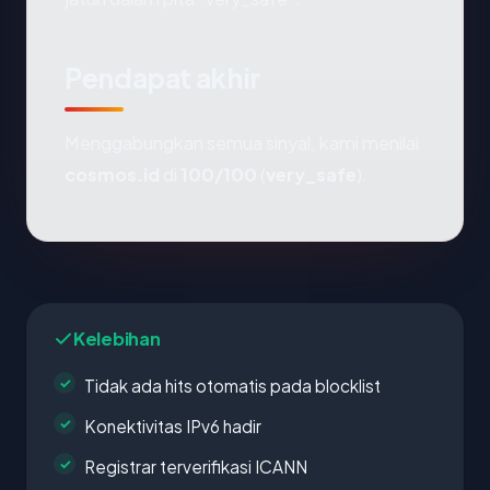
Pendapat akhir
Menggabungkan semua sinyal, kami menilai
cosmos.id
di
100/100
(
very_safe
).
Kelebihan
Tidak ada hits otomatis pada blocklist
Konektivitas IPv6 hadir
Registrar terverifikasi ICANN