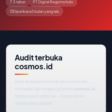
7.3 tahun
PT Digital Registra Indo
Diperbarui
3 bulan yang lalu
Audit terbuka
cosmos.id
Data di bawah berasal dari pencarian
otomatis dan langsung untuk
cosmos.id
.
Tanpa input editorial — hanya fakta
infrastruktur publik.