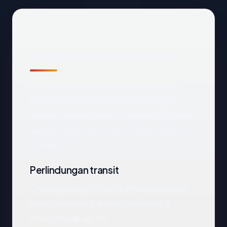
Ringkasan catatan publik
Dari catatan publik yang terkait dengan
cosmos.id
, kami mengekstrak empat
anchor: negara Canada, registrar PT Digital
Registra Indonesia, usia 7.3 tahun, status
enkripsi OK.
Perlindungan transit
Untuk data dalam transit antara pengguna
dan cosmos.id, pemeriksaan enkripsi
mengembalikan: OK.