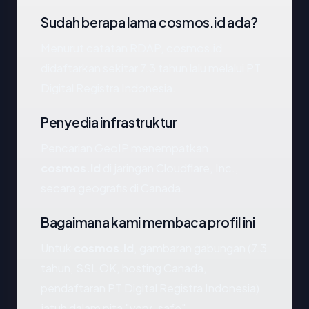
Sudah berapa lama cosmos.id ada?
Menurut catatan RDAP, cosmos.id
didaftarkan sekitar 7.3 tahun lalu melalui PT
Digital Registra Indonesia.
Penyedia infrastruktur
Pencarian GeoIP menempatkan
cosmos.id
di jaringan Cloudflare, Inc.,
secara geografis di Canada.
Bagaimana kami membaca profil ini
Untuk
cosmos.id
, gambaran gabungan (7.3
tahun, SSL OK, hosting Canada,
pendaftaran PT Digital Registra Indonesia)
jatuh dalam pita "very_safe".