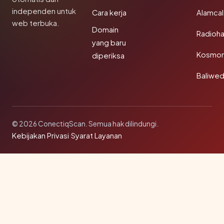
independen untuk
Cara kerja
Alamca
web terbuka.
Domain
Radioh
yang baru
Kosmon
diperiksa
Baliwe
© 2026 ConectiqScan. Semua hak dilindungi.
Kebijakan Privasi
·
Syarat Layanan