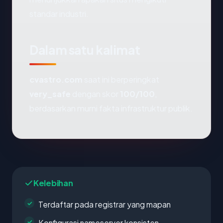
standar industri.
Dalam satu kalimat
cvastro.com
saat ini berperingkat
very_safe
dengan skor
100/100
,
berdasarkan murni fakta infrastruktur publik.
Kelebihan
Terdaftar pada registrar yang mapan
Konfigurasi nameserver konsisten