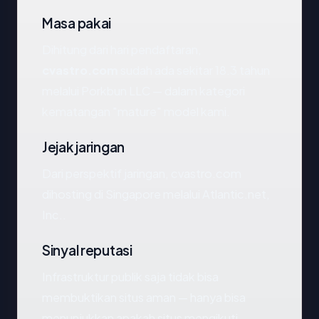
Masa pakai
Dihitung dari hari pendaftaran,
cvastro.com
sudah ada sekitar 18.3 tahun
melalui Porkbun LLC — dalam kategori
kematangan "mature" model kami.
Jejak jaringan
Dari perspektif jaringan, cvastro.com
dihosting di Singapore melalui Atlantic.net,
Inc..
Sinyal reputasi
Infrastruktur publik saja tidak bisa
membuktikan situs aman — hanya bisa
menunjukkan apakah situs mengikuti