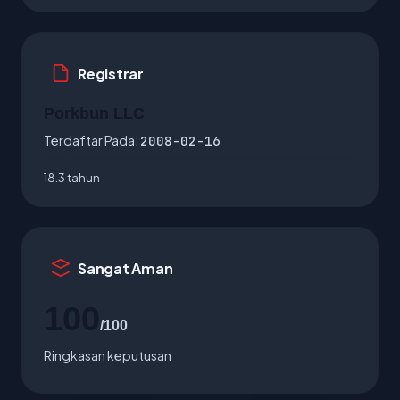
Registrar
Porkbun LLC
Terdaftar Pada:
2008-02-16
18.3 tahun
Sangat Aman
100
/100
Ringkasan keputusan