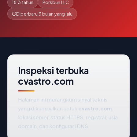
18.3 tahun
Porkbun LLC
Diperbarui
3 bulan yang lalu
Inspeksi terbuka
cvastro.com
Halaman ini merangkum sinyal teknis
yang dikumpulkan untuk
cvastro.com
:
lokasi server, status HTTPS, registrar, usia
domain, dan konfigurasi DNS.