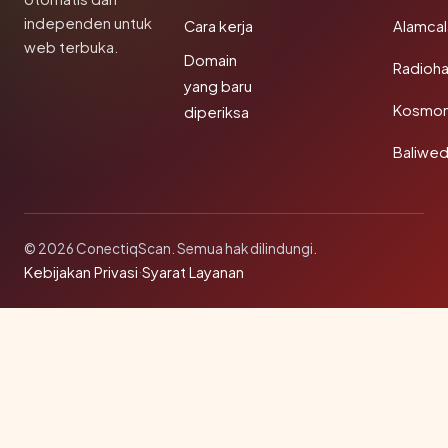
independen untuk
Cara kerja
Alamca
web terbuka.
Domain
Radioh
yang baru
Kosmon
diperiksa
Baliwe
© 2026 ConectiqScan. Semua hak dilindungi.
Kebijakan Privasi
·
Syarat Layanan