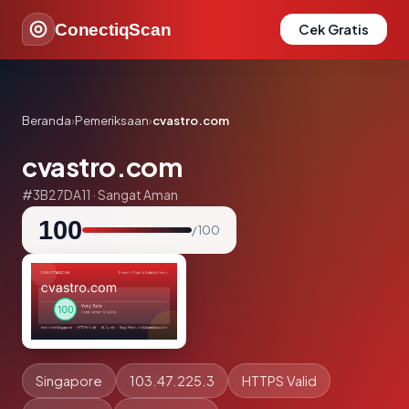
ConectiqScan
Cek Gratis
Beranda
›
Pemeriksaan
›
cvastro.com
cvastro.com
#3B27DA11 · Sangat Aman
100
/ 100
Singapore
103.47.225.3
HTTPS Valid