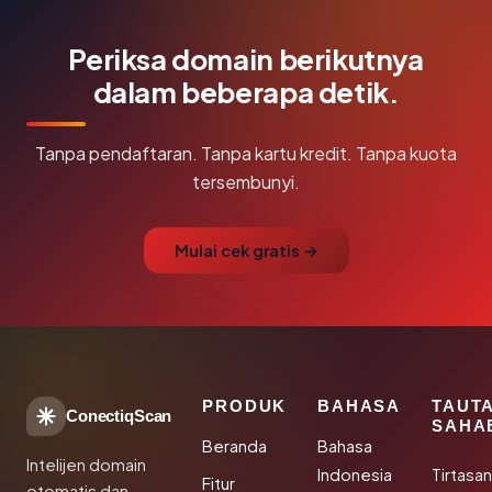
Periksa domain berikutnya
dalam beberapa detik.
Tanpa pendaftaran. Tanpa kartu kredit. Tanpa kuota
tersembunyi.
Mulai cek gratis →
PRODUK
BAHASA
TAUT
ConectiqScan
SAHA
Beranda
Bahasa
Intelijen domain
Indonesia
Tirtasa
Fitur
otomatis dan