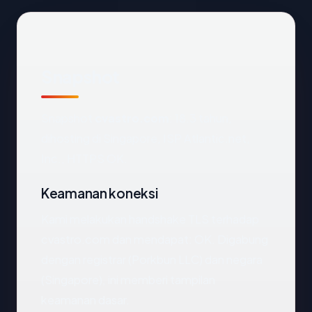
Snapshot
Snapshot
cvastro.com
: 18.3 tahun,
dihosting di Singapore, ISP Atlantic.net,
Inc., HTTPS OK.
Keamanan koneksi
Kami melakukan handshake TLS terhadap
cvastro.com dan mendapat: OK. Digabung
dengan registrar (Porkbun LLC) dan negara
(Singapore), ini memberi tampilan
keamanan dasar.