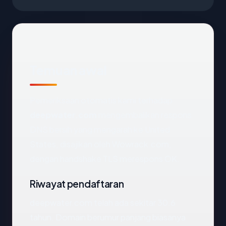
Temuan awal
Pemeriksaan otomatis kami terhadap
deepwater.com
mengembalikan respons
DNS bersih yang mengarah ke United
States, disajikan oleh Wowrack.com,
dengan handshake TLS merespons OK.
Riwayat pendaftaran
deepwater.com telah ada sekitar 30.6
tahun. Domain berumur panjang biasanya