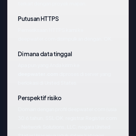
terkait dengan proyek mapan.
Putusan HTTPS
Pemeriksaan HTTPS kami ke
deepwater.com disimpulkan dengan: OK.
Di mana data tinggal
Apa pun yang Anda kirim ke
deepwater.com
diproses di server yang
berlokasi di United States.
Perspektif risiko
Domain dengan profil deepwater.com (usia
30.6 tahun, SSL OK, registrar Register.com
- Network Solutions, LLC, negara United
States) biasanya jatuh dalam kategori