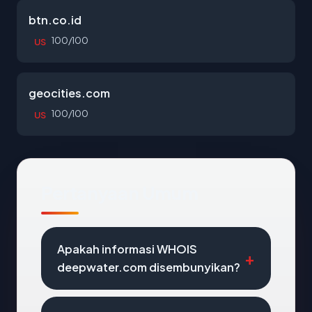
btn.co.id
100/100
US
geocities.com
100/100
US
Pertanyaan Umum
Apakah informasi WHOIS
deepwater.com disembunyikan?