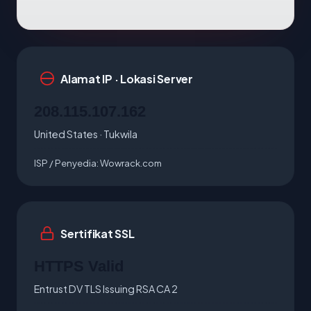
Alamat IP · Lokasi Server
208.115.107.162
United States · Tukwila
ISP / Penyedia:
Wowrack.com
Sertifikat SSL
HTTPS Valid
Entrust DV TLS Issuing RSA CA 2