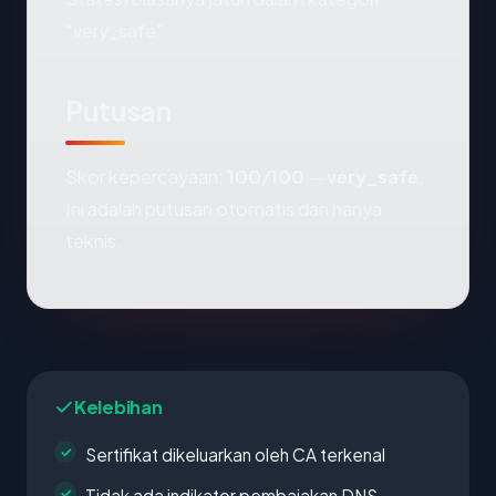
"very_safe".
Putusan
Skor kepercayaan:
100/100
—
very_safe
.
Ini adalah putusan otomatis dan hanya
teknis.
Kelebihan
Sertifikat dikeluarkan oleh CA terkenal
Tidak ada indikator pembajakan DNS