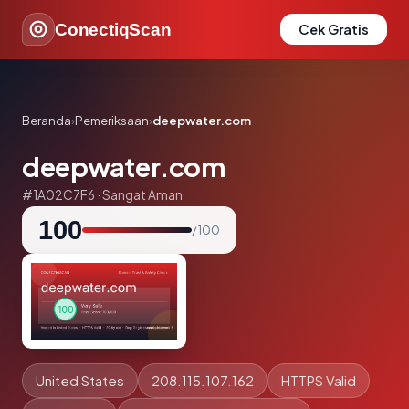
ConectiqScan
Cek Gratis
Beranda
›
Pemeriksaan
›
deepwater.com
deepwater.com
#1A02C7F6 · Sangat Aman
100
/ 100
United States
208.115.107.162
HTTPS Valid