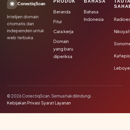
PRODUK
BAHASA
TAUT
ConectiqScan
SAHA
Beranda
Bahasa
Intelijen domain
Indonesia
Radioe
Fitur
otomatis dan
independen untuk
Cara kerja
Nikoya
web terbuka.
Domain
Sonorn
yang baru
Kafepi
diperiksa
Leboye
© 2026 ConectiqScan. Semua hak dilindungi.
Kebijakan Privasi
·
Syarat Layanan