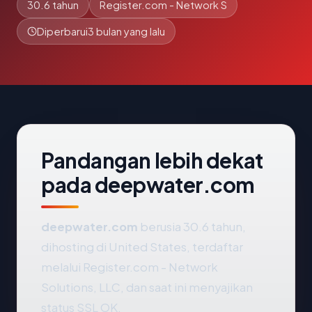
30.6 tahun
Register.com - Network S
Diperbarui
3 bulan yang lalu
Pandangan lebih dekat
pada deepwater.com
deepwater.com
berusia 30.6 tahun,
dihosting di United States, terdaftar
melalui Register.com - Network
Solutions, LLC, dan saat ini menyajikan
status SSL OK.