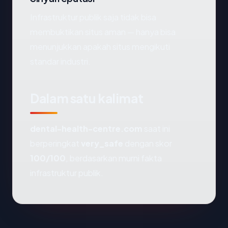
Infrastruktur publik saja tidak bisa
membuktikan situs aman — hanya bisa
menunjukkan apakah situs mengikuti
standar industri.
Dalam satu kalimat
dental-health-centre.com
saat ini
berperingkat
very_safe
dengan skor
100/100
, berdasarkan murni fakta
infrastruktur publik.