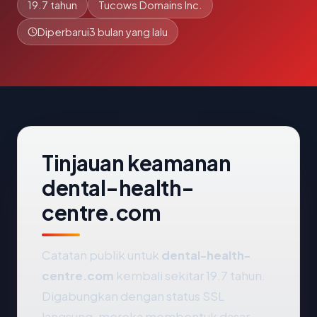
19.7 tahun
Tucows Domains Inc.
Diperbarui
3 bulan yang lalu
Tinjauan keamanan
dental-health-
centre.com
Catatan publik untuk
dental-health-
centre.com
kembali sekitar 19.7 tahun.
Digabungkan dengan status SSL
langsung, mereka membentuk dasar