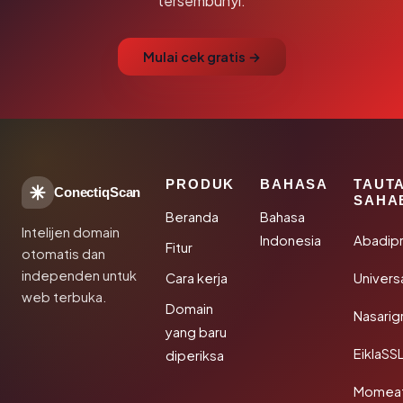
tersembunyi.
Mulai cek gratis →
PRODUK
BAHASA
TAUT
ConectiqScan
SAHA
Beranda
Bahasa
Intelijen domain
Indonesia
Abadip
Fitur
otomatis dan
independen untuk
Cara kerja
Univer
web terbuka.
Domain
Nasarig
yang baru
EiklaSS
diperiksa
Momea