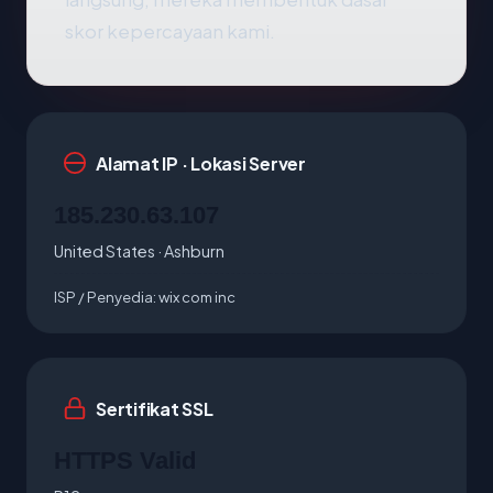
skor kepercayaan kami.
Alamat IP · Lokasi Server
185.230.63.107
United States · Ashburn
ISP / Penyedia:
wix com inc
Sertifikat SSL
HTTPS Valid