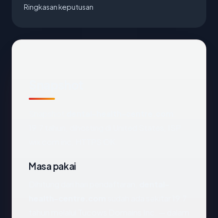
Ringkasan keputusan
Snapshot
Snapshot
dental-health-centre.com
:
19.7 tahun, dihosting di United States, ISP
wix com inc, HTTPS OK.
Masa pakai
Dihitung dari hari pendaftaran,
dental-
health-centre.com
sudah ada sekitar 19.7
tahun melalui Tucows Domains Inc. — dalam