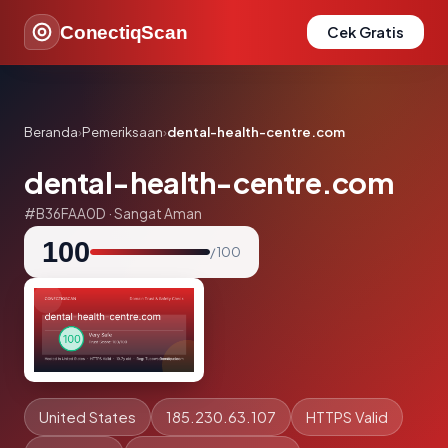
ConectiqScan
Cek Gratis
Beranda
›
Pemeriksaan
›
dental-health-centre.com
dental-health-centre.com
#B36FAA0D · Sangat Aman
100
/ 100
United States
185.230.63.107
HTTPS Valid