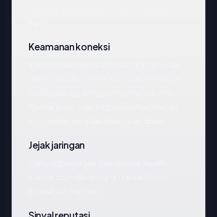
kategori kematangan "mature" model
kami.
Keamanan koneksi
Kami melakukan handshake TLS terhadap
dental-health-centre.com dan mendapat:
OK. Digabung dengan registrar (Tucows
Domains Inc.) dan negara (United States),
ini memberi tampilan keamanan dasar.
Jejak jaringan
Dari perspektif jaringan, dental-health-
centre.com dihosting di United States
melalui wix com inc.
Sinyal reputasi