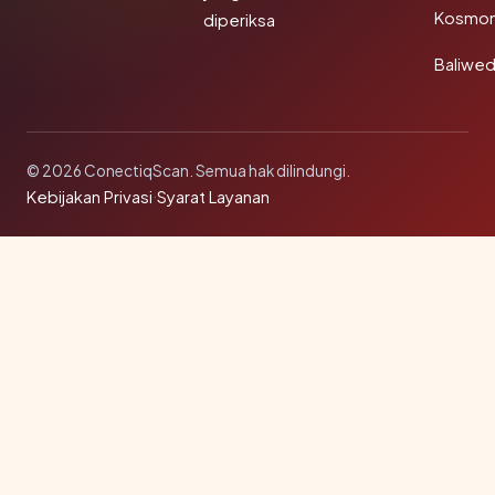
Kosmon
diperiksa
Baliwe
© 2026 ConectiqScan. Semua hak dilindungi.
Kebijakan Privasi
·
Syarat Layanan