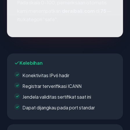
Pada skala 0-100, pemeriksaan otomatis
kami menempatkan
deraibali.com
di
75
—
itu kategori "safe".
Kelebihan
Konektivitas IPv6 hadir
Registrar terverifikasi ICANN
Jendela validitas sertifikat saat ini
Dapat dijangkau pada port standar