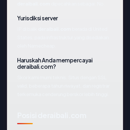
deraibali.com
dipecahkan sebagai: No.
Yurisdiksi server
IP di balik
deraibali.com
berada di United
States, pada infrastruktur yang disediakan
oleh Namecheap.
Haruskah Anda mempercayai
deraibali.com?
Skor kami murni teknis. Situs dengan SSL
valid, beberapa tahun riwayat, dan registrar
terkemuka cenderung berskor lebih tinggi.
Posisi deraibali.com