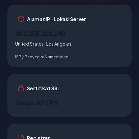
Alamat IP · Lokasi Server
162.255.119.146
United States · Los Angeles
ISP / Penyedia:
Namecheap
Sertifikat SSL
Tanpa HTTPS
Registrar