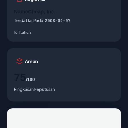
NameCheap, Inc.
Terdaftar Pada:
2008-04-07
18.1 tahun
Aman
75
/100
Ringkasan keputusan