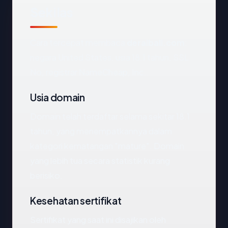
Sekilas
Cara tercepat membaca
deraibali.com
:
negara United States, usia 18.1 tahun, SSL
No, registrar NameCheap, Inc..
Usia domain
Domain telah terdaftar selama sekitar 18.1
tahun, yang menempatkannya dalam
kategori kematangan "mature". Domain
yang lebih tua secara statistik kurang
berisiko.
Kesehatan sertifikat
Sertifikat yang saat ini disajikan oleh