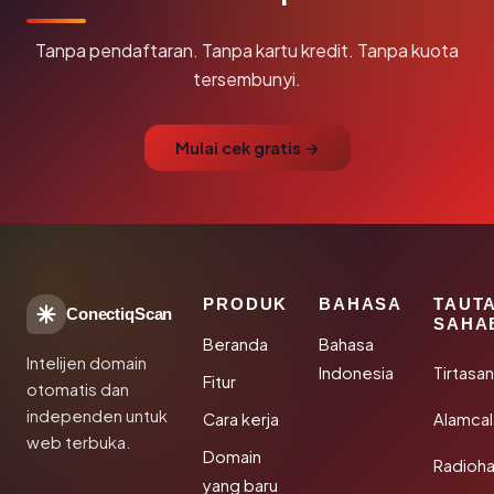
Tanpa pendaftaran. Tanpa kartu kredit. Tanpa kuota
tersembunyi.
Mulai cek gratis →
PRODUK
BAHASA
TAUT
ConectiqScan
SAHA
Beranda
Bahasa
Intelijen domain
Indonesia
Tirtasa
Fitur
otomatis dan
independen untuk
Cara kerja
Alamca
web terbuka.
Domain
Radioh
yang baru