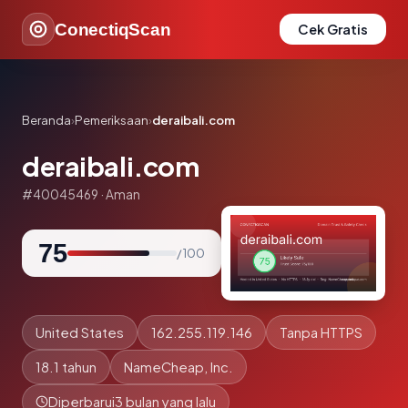
ConectiqScan
Cek Gratis
Beranda
›
Pemeriksaan
›
deraibali.com
deraibali.com
#40045469 · Aman
75
/ 100
United States
162.255.119.146
Tanpa HTTPS
18.1 tahun
NameCheap, Inc.
Diperbarui
3 bulan yang lalu