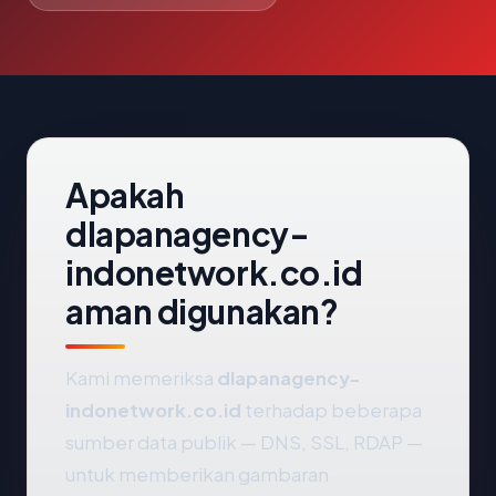
Apakah
dlapanagency-
indonetwork.co.id
aman digunakan?
Kami memeriksa
dlapanagency-
indonetwork.co.id
terhadap beberapa
sumber data publik — DNS, SSL, RDAP —
untuk memberikan gambaran