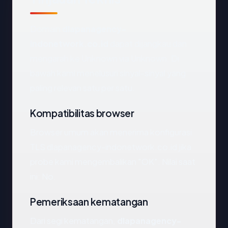
Domain
dlapanagency-
indonetwork.co.id
dapat dijangkau dan
mengarah ke Unknown via Unknown. Di
bawah kami menelusuri sinyal-sinyal yang
paling relevan satu per satu.
Kompatibilitas browser
Browser umum akan menerima konfigurasi
TLS dlapanagency-indonetwork.co.id jika
probe kami mengembalikan "OK". Nilai saat
ini: No.
Pemeriksaan kematangan
Dari segi kematangan,
dlapanagency-