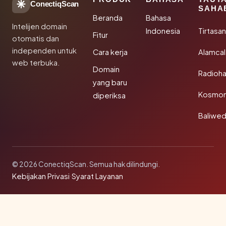
ConectiqScan
SAHA
Beranda
Bahasa
Intelijen domain
Indonesia
Tirtasa
Fitur
otomatis dan
independen untuk
Cara kerja
Alamca
web terbuka.
Domain
Radioh
yang baru
Kosmon
diperiksa
Baliwe
© 2026 ConectiqScan. Semua hak dilindungi.
Kebijakan Privasi
·
Syarat Layanan