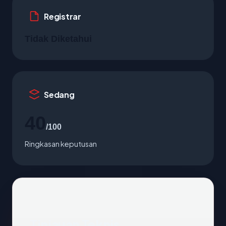
Registrar
Tidak Diketahui
Sedang
40
/100
Ringkasan keputusan
Tinjauan Teknis