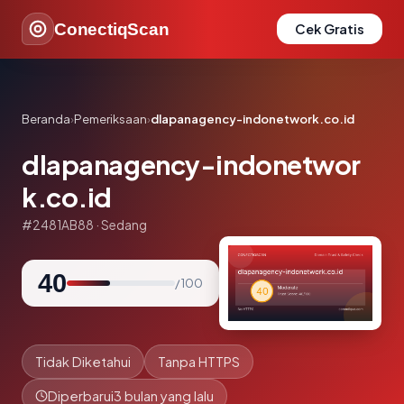
ConectiqScan
Cek Gratis
Beranda
›
Pemeriksaan
›
dlapanagency-indonetwork.co.id
dlapanagency-indonetwor
k.co.id
#2481AB88 · Sedang
40
/ 100
Tidak Diketahui
Tanpa HTTPS
Diperbarui
3 bulan yang lalu