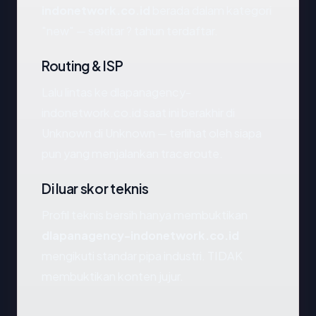
indonetwork.co.id
berada dalam kategori
"new" — sekitar ? tahun terdaftar.
Routing & ISP
Lalu lintas ke dlapanagency-
indonetwork.co.id saat ini berakhir di
Unknown di Unknown — terlihat oleh siapa
pun yang menjalankan traceroute.
Di luar skor teknis
Profil teknis bersih hanya membuktikan
dlapanagency-indonetwork.co.id
mengikuti standar pipa industri. TIDAK
membuktikan konten jujur.