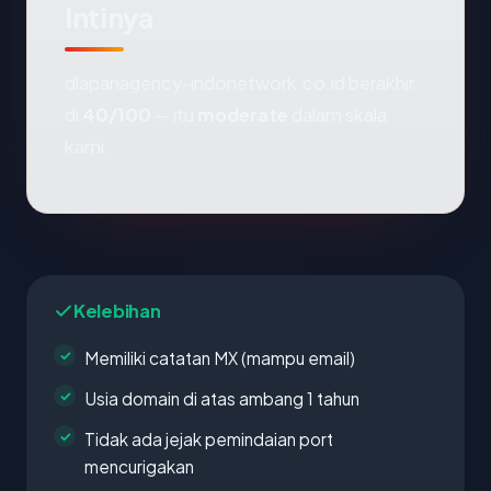
Intinya
dlapanagency-indonetwork.co.id berakhir
di
40/100
— itu
moderate
dalam skala
kami.
Kelebihan
Memiliki catatan MX (mampu email)
Usia domain di atas ambang 1 tahun
Tidak ada jejak pemindaian port
mencurigakan