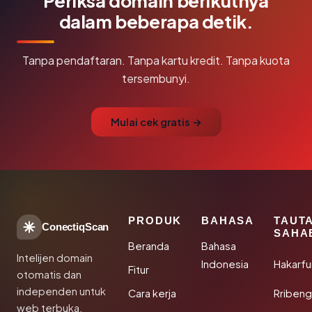
Periksa domain berikutnya
dalam beberapa detik.
Tanpa pendaftaran. Tanpa kartu kredit. Tanpa kuota
tersembunyi.
Mulai cek gratis →
PRODUK
BAHASA
TAUT
ConectiqScan
SAHA
Beranda
Bahasa
Intelijen domain
Indonesia
Hakarfu
Fitur
otomatis dan
independen untuk
Cara kerja
Rribeng
web terbuka.