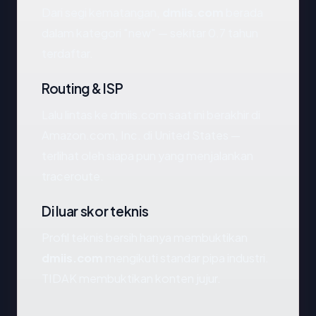
Dari segi kematangan,
dmiis.com
berada
dalam kategori "new" — sekitar 0.7 tahun
terdaftar.
Routing & ISP
Lalu lintas ke dmiis.com saat ini berakhir di
Amazon.com, Inc. di United States —
terlihat oleh siapa pun yang menjalankan
traceroute.
Di luar skor teknis
Profil teknis bersih hanya membuktikan
dmiis.com
mengikuti standar pipa industri.
TIDAK membuktikan konten jujur.