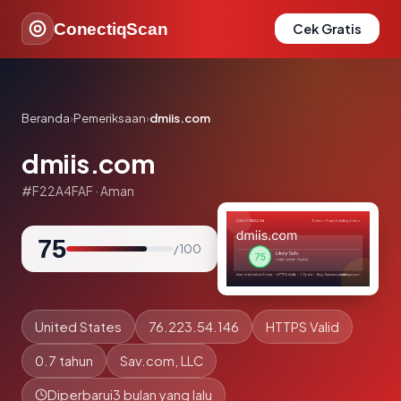
ConectiqScan
Cek Gratis
Beranda
›
Pemeriksaan
›
dmiis.com
dmiis.com
#F22A4FAF · Aman
75
/ 100
United States
76.223.54.146
HTTPS Valid
0.7 tahun
Sav.com, LLC
Diperbarui
3 bulan yang lalu