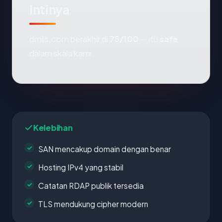
Intinya
dmiis.com berakhir di
75/100
— itu
safe
dalam skala kami.
Kelebihan
SAN mencakup domain dengan benar
Hosting IPv4 yang stabil
Catatan RDAP publik tersedia
TLS mendukung cipher modern