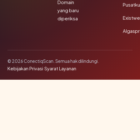
Domain
Pusatk
yang baru
Existw
diperiksa
Algaspr
© 2026 ConectiqScan. Semua hak dilindungi.
Kebijakan Privasi
·
Syarat Layanan