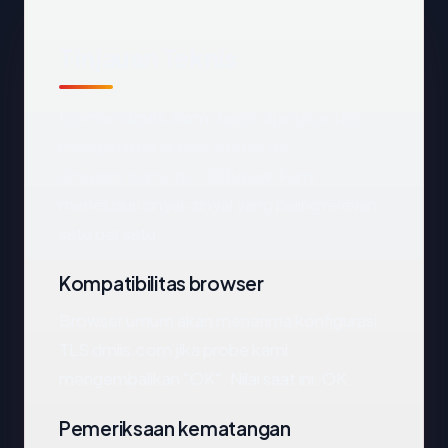
Tinjauan Teknis
Domain
dmiis.com
dapat dijangkau dan
mengarah ke United States via
Amazon.com, Inc.. Di bawah kami
menelusuri sinyal-sinyal yang paling relevan
satu per satu.
Kompatibilitas browser
Browser umum akan menerima konfigurasi
TLS dmiis.com jika probe kami
mengembalikan "OK". Nilai saat ini: OK.
Pemeriksaan kematangan