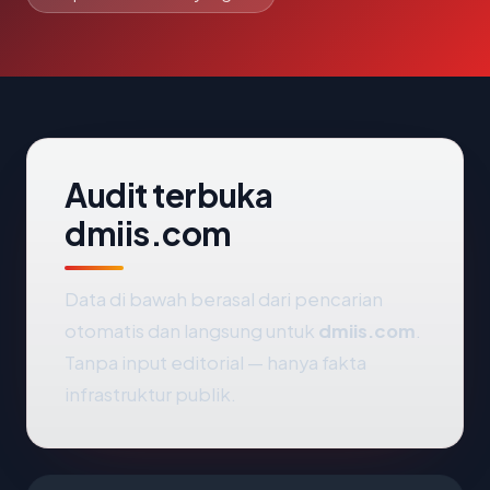
Audit terbuka
dmiis.com
Data di bawah berasal dari pencarian
otomatis dan langsung untuk
dmiis.com
.
Tanpa input editorial — hanya fakta
infrastruktur publik.