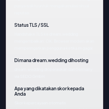
punya waktu untuk mengakumulasi sinyal
reputasi.
Status TLS / SSL
Handshake TLS ke dream.wedding
mengembalikan: OK. Browser modern akan
memperingatkan pengguna ketika ini gagal.
Di mana dream.wedding dihosting
dream.wedding dioperasikan dari Germany
via SEDO GmbH.
Apa yang dikatakan skor kepada
Anda
Skor kepercayaan otomatis