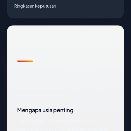
Ringkasan keputusan
Fakta cepat
Sebelum mendalam:
dream.wedding
terdaftar melalui INWX GmbH dan saat ini
dihosting di Germany. SSL pada host apex
mengembalikan: OK.
Mengapa usia penting
Rekam jejak 7.3 tahun bukan bukti
legitimasi, tetapi berarti
dream.wedding