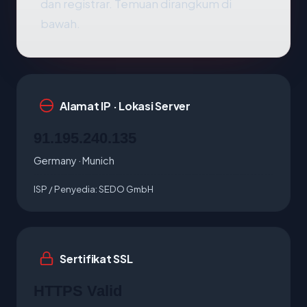
dan registrar. Temuan dirangkum di
bawah.
Alamat IP · Lokasi Server
91.195.240.135
Germany · Munich
ISP / Penyedia:
SEDO GmbH
Sertifikat SSL
HTTPS Valid