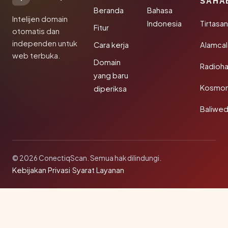
SAHA
Beranda
Bahasa
Intelijen domain
Indonesia
Tirtasa
Fitur
otomatis dan
independen untuk
Cara kerja
Alamca
web terbuka.
Domain
Radioh
yang baru
Kosmon
diperiksa
Baliwe
© 2026 ConectiqScan. Semua hak dilindungi.
Kebijakan Privasi
·
Syarat Layanan