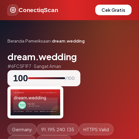
ConectiqScan
Cek Gratis
Beranda
›
Pemeriksaan
›
dream.wedding
dream.wedding
#6FC5F1F7 · Sangat Aman
100
/ 100
Germany
91.195.240.135
HTTPS Valid