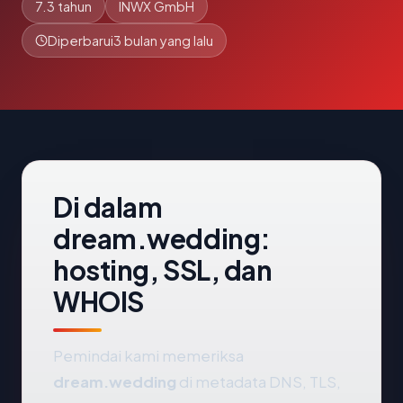
7.3 tahun
INWX GmbH
Diperbarui
3 bulan yang lalu
Di dalam
dream.wedding:
hosting, SSL, dan
WHOIS
Pemindai kami memeriksa
dream.wedding
di metadata DNS, TLS,