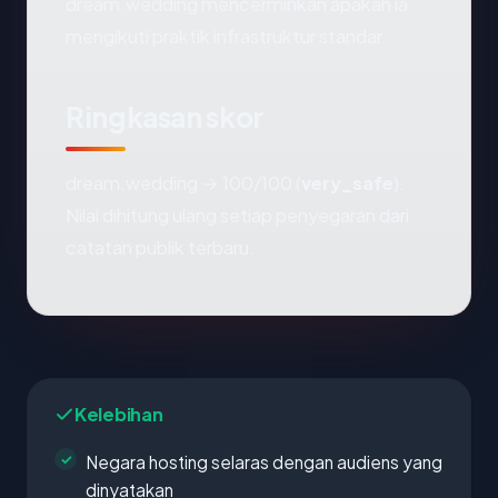
dream.wedding mencerminkan apakah ia
mengikuti praktik infrastruktur standar.
Ringkasan skor
dream.wedding → 100/100 (
very_safe
).
Nilai dihitung ulang setiap penyegaran dari
catatan publik terbaru.
Kelebihan
Negara hosting selaras dengan audiens yang
dinyatakan