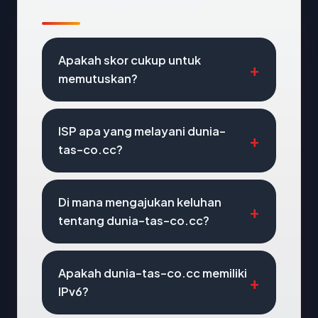
Pertanyaan Umum
Apakah skor cukup untuk
memutuskan?
ISP apa yang melayani dunia-
tas-co.cc?
Di mana mengajukan keluhan
tentang dunia-tas-co.cc?
Apakah dunia-tas-co.cc memiliki
IPv6?