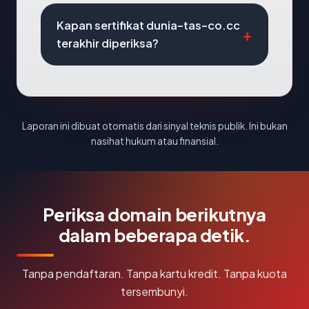
Kapan sertifikat dunia-tas-co.cc
terakhir diperiksa?
Laporan ini dibuat otomatis dari sinyal teknis publik. Ini bukan
nasihat hukum atau finansial.
Periksa domain berikutnya
dalam beberapa detik.
Tanpa pendaftaran. Tanpa kartu kredit. Tanpa kuota
tersembunyi.