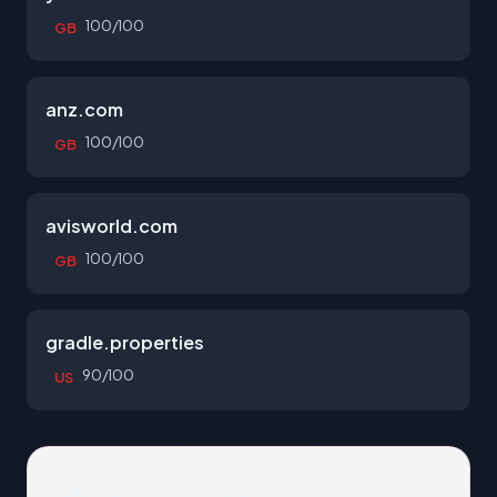
100/100
GB
anz.com
100/100
GB
avisworld.com
100/100
GB
gradle.properties
90/100
US