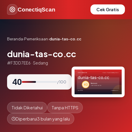
ConectiqScan
Cek Gratis
Beranda
›
Pemeriksaan
›
dunia-tas-co.cc
dunia-tas-co.cc
#F3DD7EE6 · Sedang
40
/ 100
Tidak Diketahui
Tanpa HTTPS
Diperbarui
3 bulan yang lalu