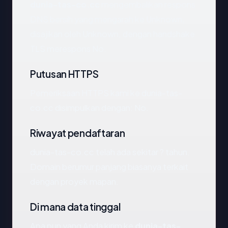
dunia-tas-co.cc
mengembalikan respons
DNS bersih yang mengarah ke Unknown,
disajikan oleh Unknown, dengan handshake
TLS merespons No.
Putusan HTTPS
Pemeriksaan HTTPS kami ke dunia-tas-
co.cc disimpulkan dengan: No.
Riwayat pendaftaran
dunia-tas-co.cc telah ada sekitar ? tahun.
Domain berumur panjang biasanya terkait
dengan proyek mapan.
Di mana data tinggal
Apa pun yang Anda kirim ke
dunia-tas-