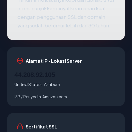
ini menunjukkan sinyal keamanan kuat
dengan penggunaan SSL dan domain
yang sudah berumur lebih dari 30 tahun.
Alamat IP · Lokasi Server
44.208.92.105
United States · Ashburn
ISP / Penyedia:
Amazon.com
Sertifikat SSL