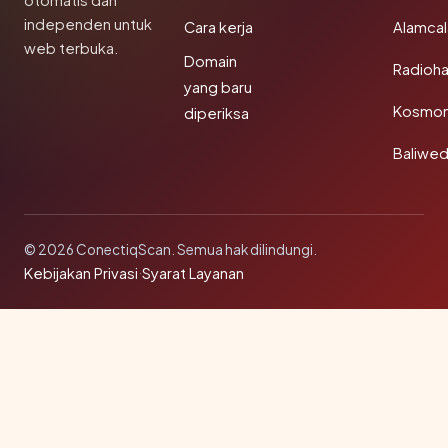
otomatis dan
independen untuk
Cara kerja
Alamca
web terbuka.
Domain
Radioh
yang baru
Kosmon
diperiksa
Baliwe
© 2026 ConectiqScan. Semua hak dilindungi.
Kebijakan Privasi
·
Syarat Layanan