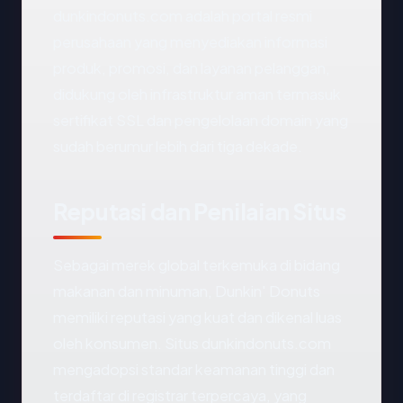
dunkindonuts.com adalah portal resmi
perusahaan yang menyediakan informasi
produk, promosi, dan layanan pelanggan,
didukung oleh infrastruktur aman termasuk
sertifikat SSL dan pengelolaan domain yang
sudah berumur lebih dari tiga dekade.
Reputasi dan Penilaian Situs
Sebagai merek global terkemuka di bidang
makanan dan minuman, Dunkin' Donuts
memiliki reputasi yang kuat dan dikenal luas
oleh konsumen. Situs dunkindonuts.com
mengadopsi standar keamanan tinggi dan
terdaftar di registrar terpercaya, yang