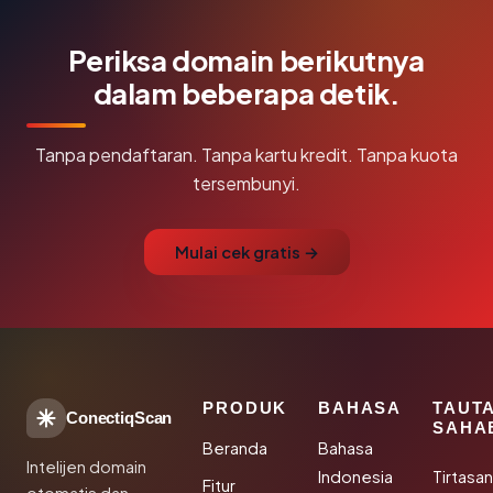
Periksa domain berikutnya
dalam beberapa detik.
Tanpa pendaftaran. Tanpa kartu kredit. Tanpa kuota
tersembunyi.
Mulai cek gratis →
PRODUK
BAHASA
TAUT
ConectiqScan
SAHA
Beranda
Bahasa
Intelijen domain
Indonesia
Tirtasa
Fitur