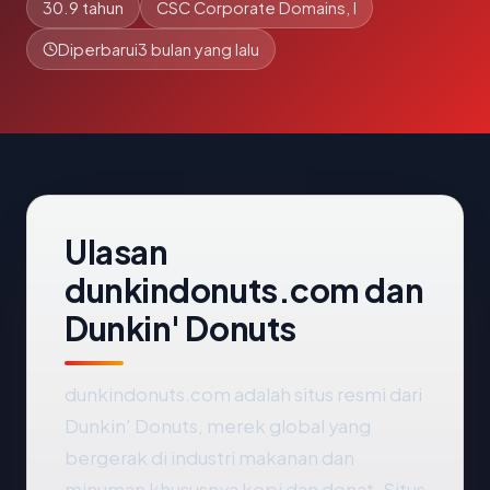
30.9 tahun
CSC Corporate Domains, I
Diperbarui
3 bulan yang lalu
Ulasan
dunkindonuts.com dan
Dunkin' Donuts
dunkindonuts.com adalah situs resmi dari
Dunkin' Donuts, merek global yang
bergerak di industri makanan dan
minuman khususnya kopi dan donat. Situs