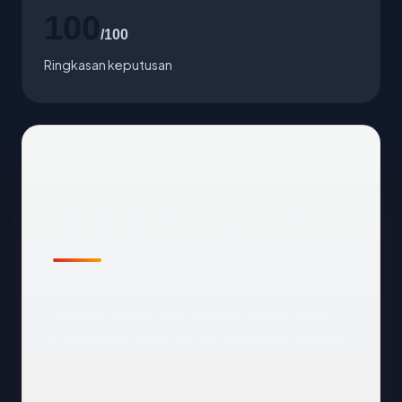
100
/100
Ringkasan keputusan
Tentang Dunkin' Donuts dan
dunkindonuts.com
Dunkin' Donuts merupakan jaringan kedai
kopi dan donat asal Amerika Serikat yang
berdiri sejak 1950-an dan telah berkembang
menjadi salah satu merek makanan cepat
saji terbesar di dunia. Situs