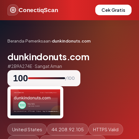
ConectiqScan
Cek Gratis
Beranda
›
Pemeriksaan
›
dunkindonuts.com
dunkindonuts.com
#2B9A274E · Sangat Aman
100
/ 100
United States
44.208.92.105
HTTPS Valid