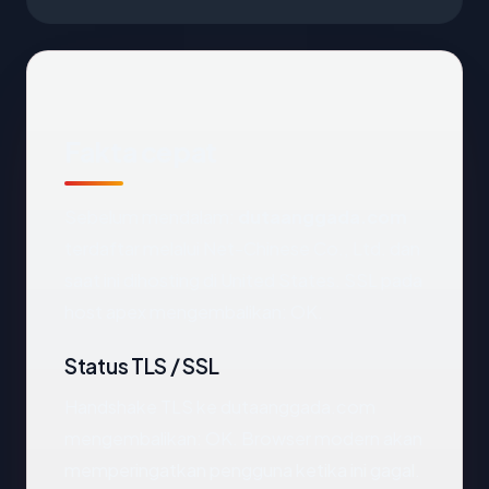
Fakta cepat
Sebelum mendalam:
dutaanggada.com
terdaftar melalui Net-Chinese Co., Ltd. dan
saat ini dihosting di United States. SSL pada
host apex mengembalikan: OK.
Status TLS / SSL
Handshake TLS ke dutaanggada.com
mengembalikan: OK. Browser modern akan
memperingatkan pengguna ketika ini gagal.