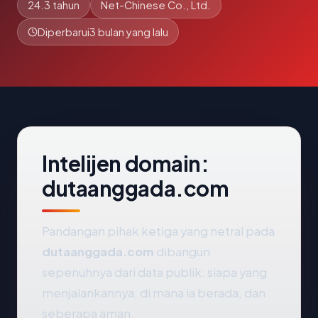
24.3 tahun
Net-Chinese Co., Ltd.
Diperbarui
3 bulan yang lalu
Intelijen domain:
dutaanggada.com
Pandangan pihak ketiga yang netral pada
dutaanggada.com
dibangun
sepenuhnya dari data publik: siapa yang
menjalankannya, di mana ia berada, dan
seberapa aman.