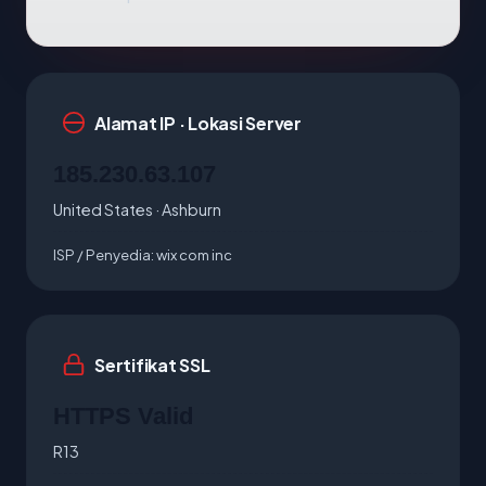
Alamat IP · Lokasi Server
185.230.63.107
United States · Ashburn
ISP / Penyedia:
wix com inc
Sertifikat SSL
HTTPS Valid
R13