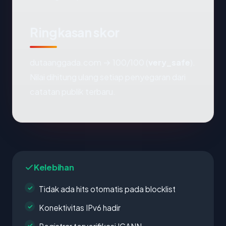
Ringkasan skor
dutaanggada.com → 100/100 (
very_safe
).
Nilai dihitung ulang setiap penyegaran dari
catatan publik terbaru.
Kelebihan
Tidak ada hits otomatis pada blocklist
Konektivitas IPv6 hadir