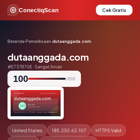
ConectiqScan
Cek Gratis
Beranda
›
Pemeriksaan
›
dutaanggada.com
dutaanggada.com
#E737B70E · Sangat Aman
100
/ 100
United States
185.230.63.107
HTTPS Valid