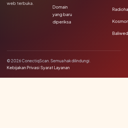
web terbuka.
Domain
Radioh
yang baru
Kosmon
diperiksa
Baliwe
© 2026 ConectiqScan. Semua hak dilindungi.
Kebijakan Privasi
·
Syarat Layanan