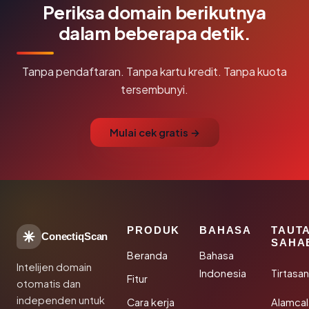
Periksa domain berikutnya
dalam beberapa detik.
Tanpa pendaftaran. Tanpa kartu kredit. Tanpa kuota
tersembunyi.
Mulai cek gratis →
PRODUK
BAHASA
TAUT
ConectiqScan
SAHA
Beranda
Bahasa
Intelijen domain
Indonesia
Tirtasa
Fitur
otomatis dan
independen untuk
Cara kerja
Alamca