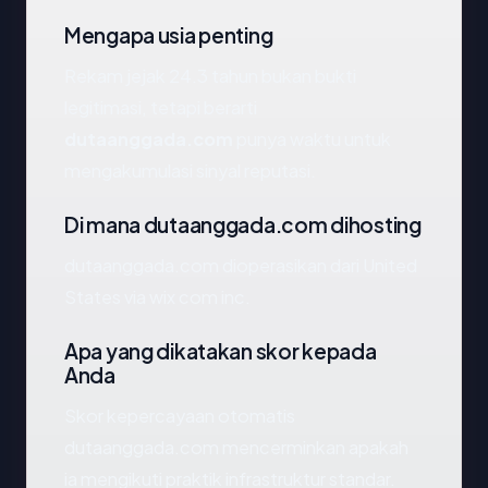
Mengapa usia penting
Rekam jejak 24.3 tahun bukan bukti
legitimasi, tetapi berarti
dutaanggada.com
punya waktu untuk
mengakumulasi sinyal reputasi.
Di mana dutaanggada.com dihosting
dutaanggada.com dioperasikan dari United
States via wix com inc.
Apa yang dikatakan skor kepada
Anda
Skor kepercayaan otomatis
dutaanggada.com mencerminkan apakah
ia mengikuti praktik infrastruktur standar.