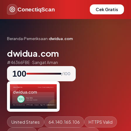
ConectiqScan
Cek Gratis
Beranda
›
Pemeriksaan
›
dwidua.com
dwidua.com
#46366FBE · Sangat Aman
100
/ 100
United States
64.140.165.106
HTTPS Valid