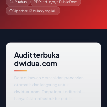
24.9 tahun
PDR Ltd. d/b/a PublicDom
Diperbarui
3 bulan yang lalu
Audit terbuka
dwidua.com
Data di bawah berasal dari pencarian
otomatis dan langsung untuk
dwidua.com
. Tanpa input editorial —
hanya fakta infrastruktur publik.