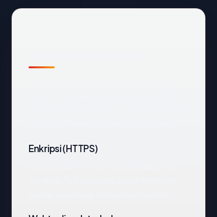
Apa yang kami amati
Melihat
dwidua.com
dari luar, titik data
terpenting adalah negara hosting (United
States), status SSL (OK), dan registrar (PDR
Ltd. d/b/a PublicDomainRegistry.com).
Enkripsi (HTTPS)
Pemeriksaan HTTPS mengembalikan OK.
Sertifikat TLS yang valid adalah minimum
mutlak yang harus dimiliki situs modern.