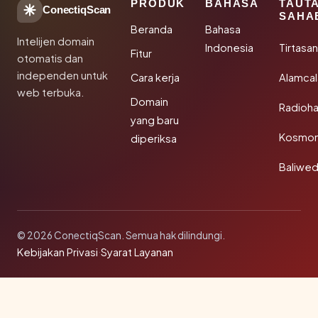
PRODUK
BAHASA
TAUT
ConectiqScan
SAHA
Beranda
Bahasa
Intelijen domain
Indonesia
Tirtasa
Fitur
otomatis dan
independen untuk
Cara kerja
Alamca
web terbuka.
Domain
Radioh
yang baru
Kosmon
diperiksa
Baliwe
© 2026 ConectiqScan. Semua hak dilindungi.
Kebijakan Privasi
·
Syarat Layanan