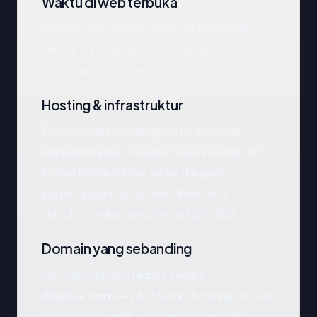
Waktu di web terbuka
dwidua.com telah terlihat di DNS publik
sekitar 24.9 tahun. Itu cukup untuk
meninggalkan jejak reputasi.
Hosting & infrastruktur
Domain saat ini mengarah ke server di
United States
, disajikan oleh WebNX, Inc..
Lokasi hosting tidak sama dengan
kepercayaan, tetapi memberi tahu
yurisdiksi mana yang menangani data.
Domain yang sebanding
Situs dengan metadata serupa
dwidua.com
— 24.9 tahun, hosting United
States, SSL valid — biasanya mencakup