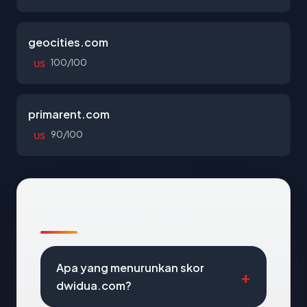
geocities.com
100/100
US
primarent.com
90/100
US
Pertanyaan Umum
Apa yang menurunkan skor
dwidua.com?