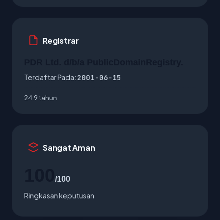
Registrar
PDR Ltd. d/b/a PublicDomainRegistry.
Terdaftar Pada:
2001-06-15
24.9 tahun
Sangat Aman
100
/100
Ringkasan keputusan