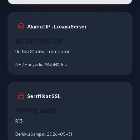
Alamat IP · Lokasi Server
64.140.165.106
United States · Tremonton
ISP / Penyedia:
WebNX, Inc.
Sertifikat SSL
HTTPS Valid
R13
Berlaku Sampai:
2026-05-31