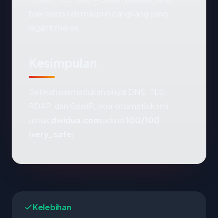
baik bisnis sah maupun cangkang yang
diganti merek.
Kesimpulan
Setelah memadukan sinyal DNS, TLS,
RDAP, dan GeoIP, skor otomatis kami
untuk
dwidua.com
ada di
100/100
(
very_safe
).
Kelebihan