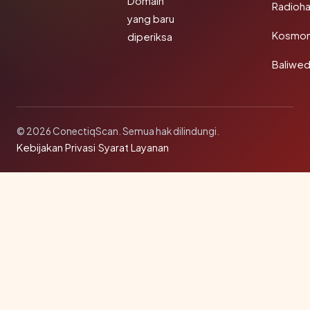
Domain
Radioh
yang baru
Kosmon
diperiksa
Baliwe
© 2026 ConectiqScan. Semua hak dilindungi.
Kebijakan Privasi
·
Syarat Layanan