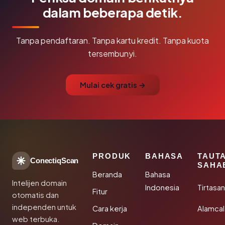
dalam beberapa detik.
Tanpa pendaftaran. Tanpa kartu kredit. Tanpa kuota
tersembunyi.
Mulai cek gratis →
PRODUK
BAHASA
TAUT
ConectiqScan
SAHA
Beranda
Bahasa
Intelijen domain
Indonesia
Tirtasa
Fitur
otomatis dan
independen untuk
Cara kerja
Alamca
web terbuka.