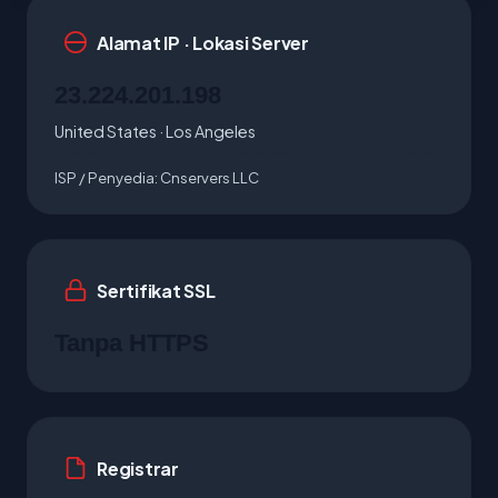
Alamat IP · Lokasi Server
23.224.201.198
United States · Los Angeles
ISP / Penyedia:
Cnservers LLC
Sertifikat SSL
Tanpa HTTPS
Registrar