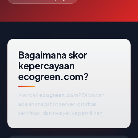
Bagaimana skor
kepercayaan
ecogreen.com?
Mencari
ecogreen.com
? Di bawah
adalah snapshot server, otoritas
sertifikat, dan riwayat kepemilikan.