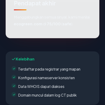
Pendapat akhir
Menggabungkan semua sinyal, kami menilai
ecogreen.com
di
75/100
(
safe
).
Kelebihan
Terdaftar pada registrar yang mapan
Konfigurasi nameserver konsisten
Data WHOIS dapat diakses
Domain muncul dalam log CT publik