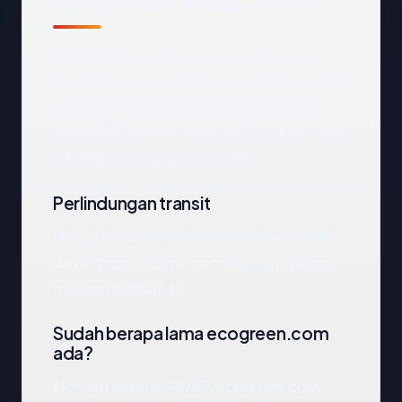
Ringkasan catatan publik
Dari catatan publik yang terkait dengan
ecogreen.com
, kami mengekstrak empat
anchor: negara United States, registrar
Xiamen 35.com Information Co., Ltd., usia
24.9 tahun, status enkripsi No.
Perlindungan transit
Untuk data dalam transit antara pengguna
dan ecogreen.com, pemeriksaan enkripsi
mengembalikan: No.
Sudah berapa lama ecogreen.com
ada?
Menurut catatan RDAP, ecogreen.com