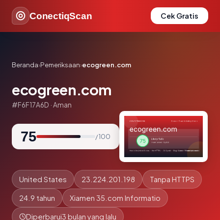
ConectiqScan
Cek Gratis
Beranda
›
Pemeriksaan
›
ecogreen.com
ecogreen.com
#F6F17A6D · Aman
75
/ 100
United States
23.224.201.198
Tanpa HTTPS
24.9 tahun
Xiamen 35.com Informatio
Diperbarui
3 bulan yang lalu