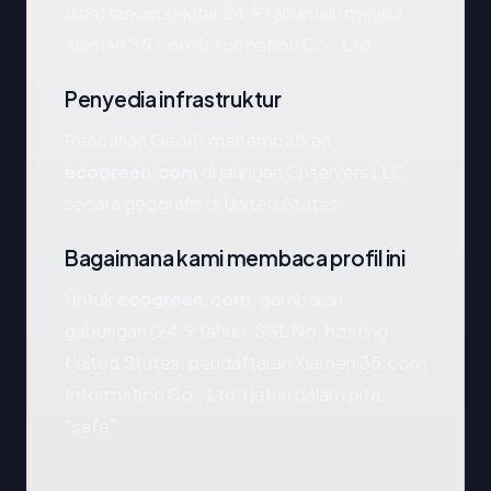
didaftarkan sekitar 24.9 tahun lalu melalui
Xiamen 35.com Information Co., Ltd..
Penyedia infrastruktur
Pencarian GeoIP menempatkan
ecogreen.com
di jaringan Cnservers LLC,
secara geografis di United States.
Bagaimana kami membaca profil ini
Untuk
ecogreen.com
, gambaran
gabungan (24.9 tahun, SSL No, hosting
United States, pendaftaran Xiamen 35.com
Information Co., Ltd.) jatuh dalam pita
"safe".