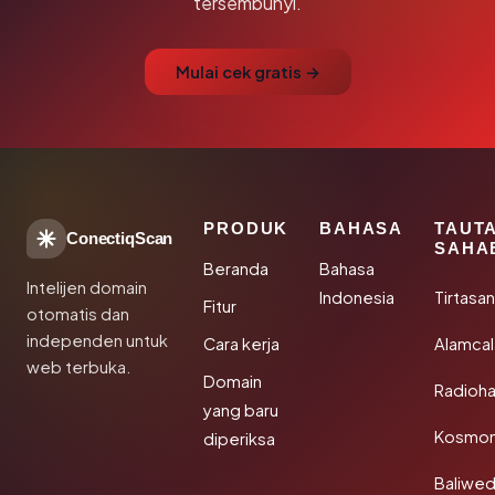
tersembunyi.
Mulai cek gratis →
PRODUK
BAHASA
TAUT
ConectiqScan
SAHA
Beranda
Bahasa
Intelijen domain
Indonesia
Tirtasa
Fitur
otomatis dan
independen untuk
Cara kerja
Alamca
web terbuka.
Domain
Radioh
yang baru
Kosmon
diperiksa
Baliwe