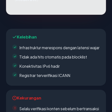
Kelebihan
Infrastruktur merespons dengan latensi wajar
Tidak ada hits otomatis pada blocklist
Konektivitas IPv6 hadir
Registrar terverifikasi ICANN
Kekurangan
Selalu verifikasi konten sebelum bertransaksi