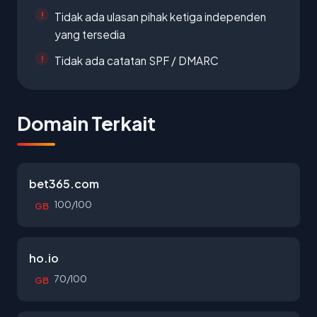
Tidak ada ulasan pihak ketiga independen
yang tersedia
Tidak ada catatan SPF / DMARC
Domain Terkait
bet365.com
100/100
GB
ho.io
70/100
GB