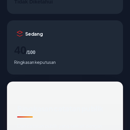
Tidak Diketahui
Sedang
40
/100
Ringkasan keputusan
Ringkasan catatan publik
Dari catatan publik yang terkait dengan