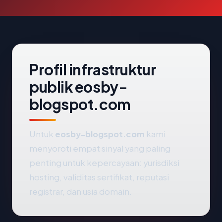
Profil infrastruktur
publik eosby-
blogspot.com
Untuk
eosby-blogspot.com
kami
menyoroti empat sinyal yang paling
penting untuk kepercayaan: yurisdiksi
hosting, validitas sertifikat, reputasi
registrar, dan usia domain.