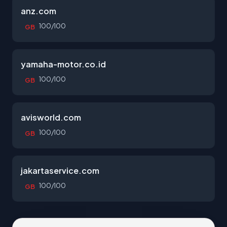
anz.com
100/100
GB
yamaha-motor.co.id
100/100
GB
avisworld.com
100/100
GB
jakartaservice.com
100/100
GB