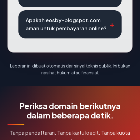
Apakah eosby-blogspot.com
aman untuk pembayaran online?
Laporan ini dibuat otomatis dari sinyal teknis publik. Ini bukan
nasihat hukum atau finansial.
Periksa domain berikutnya
dalam beberapa detik.
Tanpa pendaftaran. Tanpa kartu kredit. Tanpa kuota