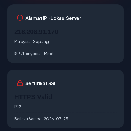
Alamat IP · Lokasi Server
218.208.91.170
Malaysia · Sepang
ISP / Penyedia:
TMnet
Sertifikat SSL
HTTPS Valid
R12
Berlaku Sampai:
2026-07-25