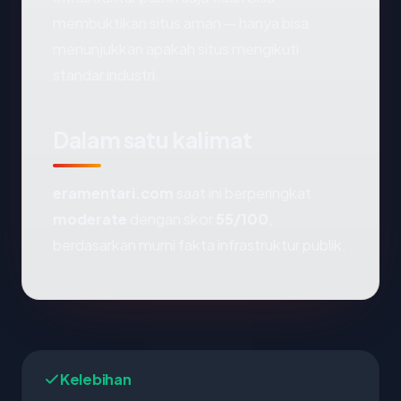
membuktikan situs aman — hanya bisa
menunjukkan apakah situs mengikuti
standar industri.
Dalam satu kalimat
eramentari.com
saat ini berperingkat
moderate
dengan skor
55/100
,
berdasarkan murni fakta infrastruktur publik.
Kelebihan