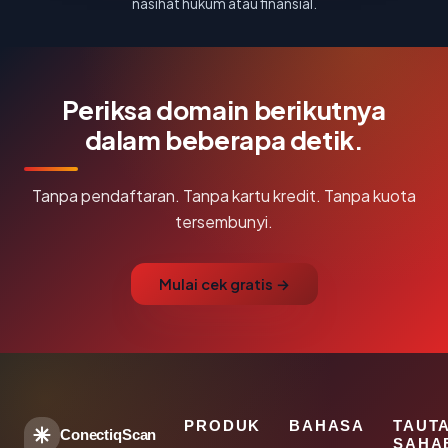
nasihat hukum atau finansial.
Periksa domain berikutnya
dalam beberapa detik.
Tanpa pendaftaran. Tanpa kartu kredit. Tanpa kuota
tersembunyi.
Mulai cek gratis →
PRODUK
BAHASA
TAUT
ConectiqScan
SAHA