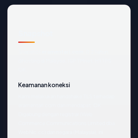
Snapshot
Snapshot
eramentari.com
: 0.2 tahun,
dihosting di Malaysia, ISP TMnet, HTTPS
OK.
Keamanan koneksi
Kami melakukan handshake TLS terhadap
eramentari.com dan mendapat: OK.
Digabung dengan registrar (Web
Commerce Communications Limited dba
WebNic.cc) dan negara (Malaysia), ini