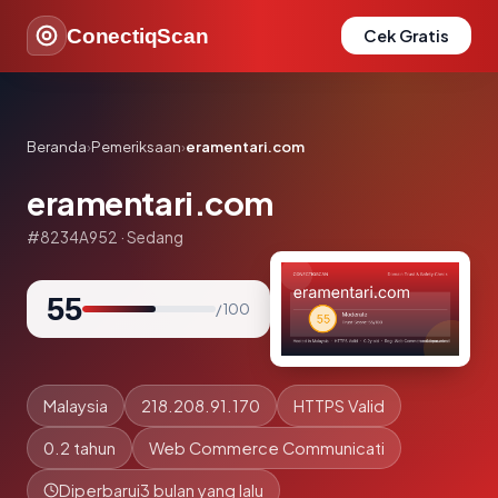
ConectiqScan
Cek Gratis
Beranda
›
Pemeriksaan
›
eramentari.com
eramentari.com
#8234A952 · Sedang
55
/ 100
Malaysia
218.208.91.170
HTTPS Valid
0.2 tahun
Web Commerce Communicati
Diperbarui
3 bulan yang lalu