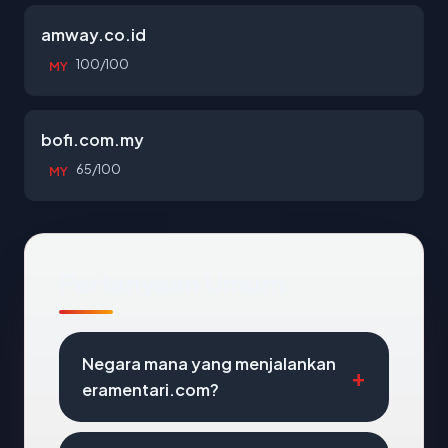
amway.co.id
100/100
MY
bofi.com.my
65/100
MY
Pertanyaan Umum
Negara mana yang menjalankan
eramentari.com?