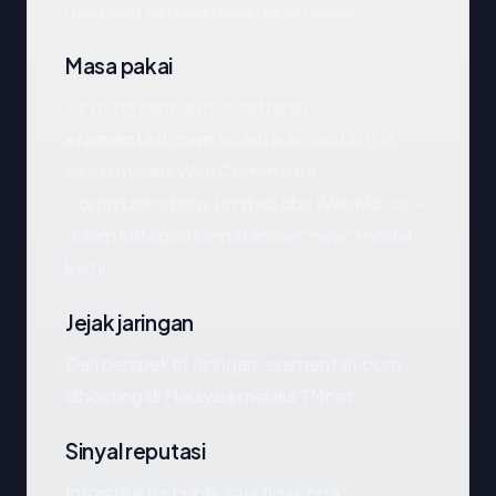
memberi tampilan keamanan dasar.
Masa pakai
Dihitung dari hari pendaftaran,
eramentari.com
sudah ada sekitar 0.2
tahun melalui Web Commerce
Communications Limited dba WebNic.cc —
dalam kategori kematangan "new" model
kami.
Jejak jaringan
Dari perspektif jaringan, eramentari.com
dihosting di Malaysia melalui TMnet.
Sinyal reputasi
Infrastruktur publik saja tidak bisa