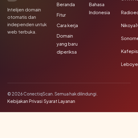
Beranda
Bahasa
Intelijen domain
Indonesia
Radioe
Fitur
otomatis dan
independen untuk
Cara kerja
Nikoya
web terbuka.
Domain
Sonorn
yang baru
Kafepi
diperiksa
Leboye
© 2026 ConectiqScan. Semua hak dilindungi.
Kebijakan Privasi
·
Syarat Layanan