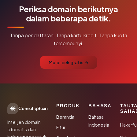
Periksa domain berikutnya
dalam beberapa detik.
Tanpa pendaftaran. Tanpa kartu kredit. Tanpa kuota
tersembunyi.
Mulai cek gratis →
PRODUK
BAHASA
TAUT
ConectiqScan
SAHA
Beranda
Bahasa
Intelijen domain
Indonesia
Hakarfu
Fitur
otomatis dan
independen untuk