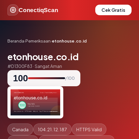
ConectiqScan
Cek Gratis
Beranda
›
Pemeriksaan
›
etonhouse.co.id
etonhouse.co.id
#D1300F83 · Sangat Aman
100
/ 100
Canada
104.21.12.187
HTTPS Valid