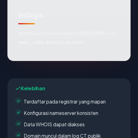
Intinya
etonhouse.co.id berakhir di
100/100
— itu
very_safe
dalam skala kami.
Kelebihan
Terdaftar pada registrar yang mapan
Konfigurasi nameserver konsisten
Data WHOIS dapat diakses
Domain muncul dalam log CT publik