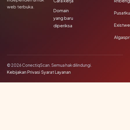
Cara kerja
Rribeng
web terbuka.
Domain
Pusatk
yang baru
Existw
diperiksa
Algaspr
© 2026 ConectiqScan. Semua hak dilindungi.
Kebijakan Privasi
·
Syarat Layanan