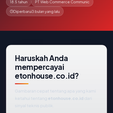
18.5 tahun
PT Web Commerce Communic
Diperbarui
3 bulan yang lalu
Haruskah Anda
mempercayai
etonhouse.co.id?
Gambaran cepat tentang apa yang kami
ketahui tentang
etonhouse.co.id
dari
sinyal teknis publik.