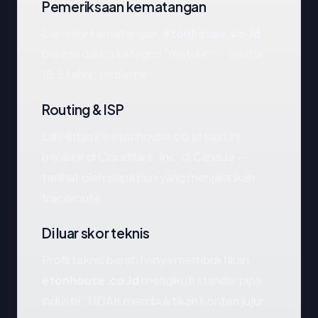
Pemeriksaan kematangan
Dari segi kematangan,
etonhouse.co.id
berada dalam kategori "mature" — sekitar
18.5 tahun terdaftar.
Routing & ISP
Lalu lintas ke etonhouse.co.id saat ini
berakhir di Cloudflare, Inc. di Canada —
terlihat oleh siapa pun yang menjalankan
traceroute.
Di luar skor teknis
Profil teknis bersih hanya membuktikan
etonhouse.co.id
mengikuti standar pipa
industri. TIDAK membuktikan konten jujur.