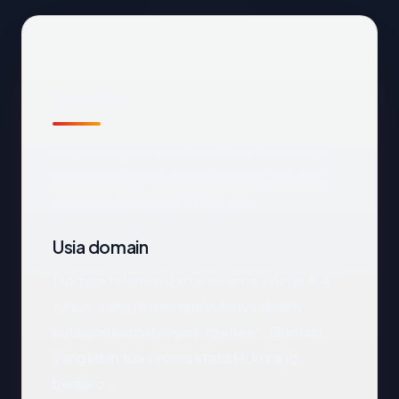
Sekilas
Cara tercepat membaca
facebars.com
:
negara Germany, usia 8.4 tahun, SSL OK,
registrar Above.com Pty Ltd..
Usia domain
Domain telah terdaftar selama sekitar 8.4
tahun, yang menempatkannya dalam
kategori kematangan "mature". Domain
yang lebih tua secara statistik kurang
berisiko.