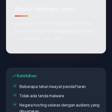
Posisi facebars.com
Pada skala 0-100, pemeriksaan otomatis
kami menempatkan
facebars.com
di
100
— itu kategori "very_safe".
Kelebihan
Beberapa tahun riwayat pendaftaran
Tidak ada tanda malware
Negara hosting selaras dengan audiens yang
dinyatakan