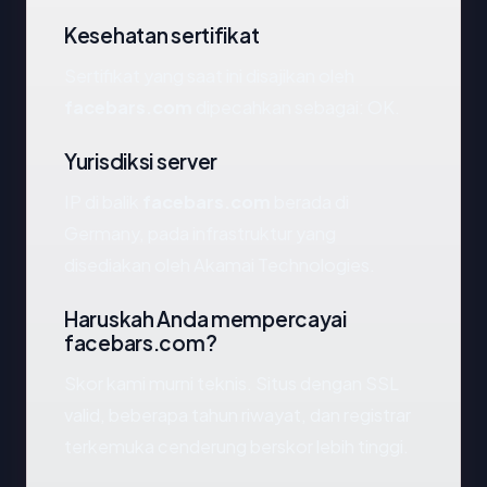
Kesehatan sertifikat
Sertifikat yang saat ini disajikan oleh
facebars.com
dipecahkan sebagai: OK.
Yurisdiksi server
IP di balik
facebars.com
berada di
Germany, pada infrastruktur yang
disediakan oleh Akamai Technologies.
Haruskah Anda mempercayai
facebars.com?
Skor kami murni teknis. Situs dengan SSL
valid, beberapa tahun riwayat, dan registrar
terkemuka cenderung berskor lebih tinggi.