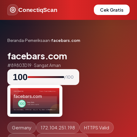
ConectiqScan
Cek Gratis
Beranda
›
Pemeriksaan
›
facebars.com
facebars.com
#89803D19 · Sangat Aman
100
/ 100
Germany
172.104.251.198
HTTPS Valid