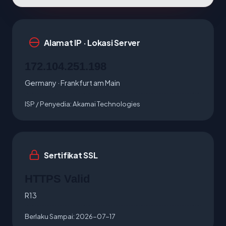
Alamat IP · Lokasi Server
172.104.251.198
Germany · Frankfurt am Main
ISP / Penyedia:
Akamai Technologies
Sertifikat SSL
HTTPS Valid
R13
Berlaku Sampai:
2026-07-17