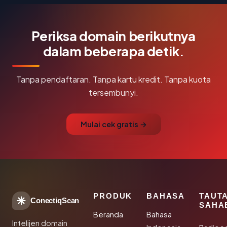
Periksa domain berikutnya
dalam beberapa detik.
Tanpa pendaftaran. Tanpa kartu kredit. Tanpa kuota
tersembunyi.
Mulai cek gratis →
PRODUK
BAHASA
TAUT
ConectiqScan
SAHA
Beranda
Bahasa
Intelijen domain