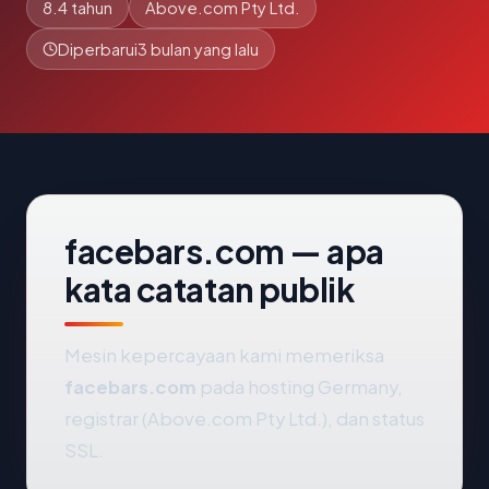
8.4 tahun
Above.com Pty Ltd.
Diperbarui
3 bulan yang lalu
facebars.com — apa
kata catatan publik
Mesin kepercayaan kami memeriksa
facebars.com
pada hosting Germany,
registrar (Above.com Pty Ltd.), dan status
SSL.