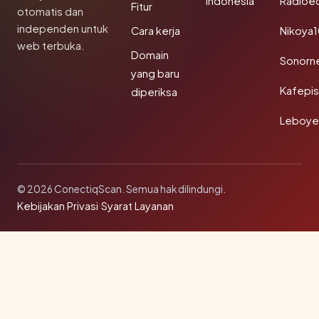
Indonesia
Radioe
Fitur
otomatis dan
independen untuk
Cara kerja
Nikoya
web terbuka.
Domain
Sonorn
yang baru
Kafepi
diperiksa
Leboye
© 2026 ConectiqScan. Semua hak dilindungi.
Kebijakan Privasi
·
Syarat Layanan