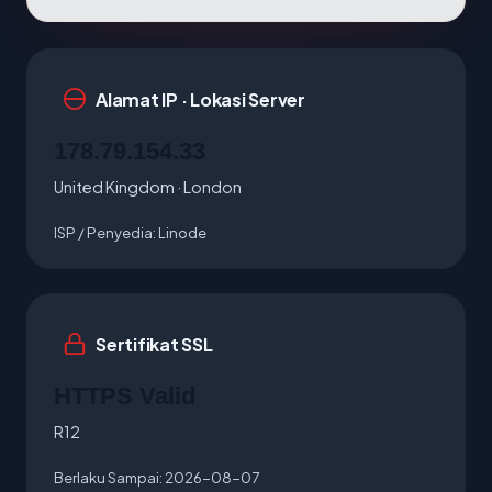
Alamat IP · Lokasi Server
178.79.154.33
United Kingdom · London
ISP / Penyedia:
Linode
Sertifikat SSL
HTTPS Valid
R12
Berlaku Sampai:
2026-08-07