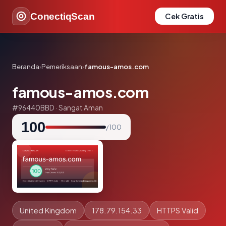
ConectiqScan
Cek Gratis
Beranda
›
Pemeriksaan
›
famous-amos.com
famous-amos.com
#96440BBD · Sangat Aman
100
/ 100
United Kingdom
178.79.154.33
HTTPS Valid