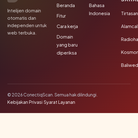
Beranda
Bahasa
Intelijen domain
Indonesia
Tirtasa
Fitur
otomatis dan
independen untuk
Cara kerja
Alamca
web terbuka.
Domain
Radioh
yang baru
Kosmon
diperiksa
Baliwe
© 2026 ConectiqScan. Semua hak dilindungi.
Kebijakan Privasi
·
Syarat Layanan