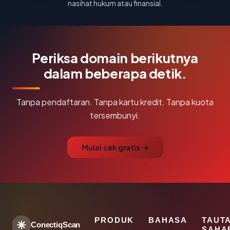
nasihat hukum atau finansial.
Periksa domain berikutnya
dalam beberapa detik.
Tanpa pendaftaran. Tanpa kartu kredit. Tanpa kuota
tersembunyi.
Mulai cek gratis →
PRODUK
BAHASA
TAUT
ConectiqScan
SAHA