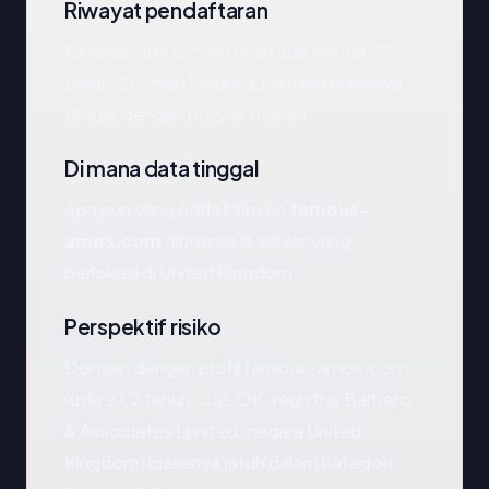
Riwayat pendaftaran
famous-amos.com telah ada sekitar 27.2
tahun. Domain berumur panjang biasanya
terkait dengan proyek mapan.
Di mana data tinggal
Apa pun yang Anda kirim ke
famous-
amos.com
diproses di server yang
berlokasi di United Kingdom.
Perspektif risiko
Domain dengan profil famous-amos.com
(usia 27.2 tahun, SSL OK, registrar Barbero
& Associates Limited, negara United
Kingdom) biasanya jatuh dalam kategori