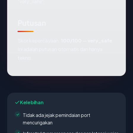
"very_safe".
Putusan
Skor kepercayaan:
100/100
—
very_safe
.
Ini adalah putusan otomatis dan hanya
teknis.
Kelebihan
Tidak ada jejak pemindaian port
mencurigakan