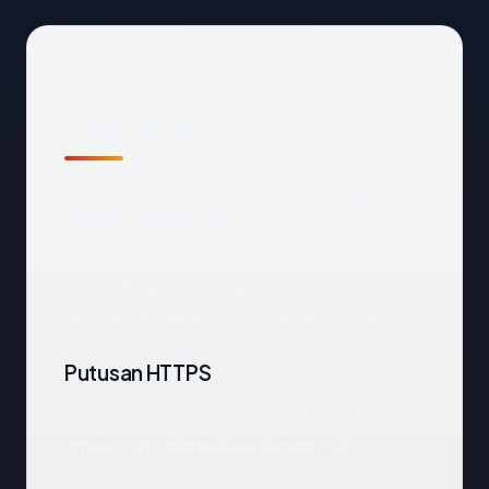
Temuan awal
Pemeriksaan otomatis kami terhadap
famous-amos.com
mengembalikan
respons DNS bersih yang mengarah ke
United Kingdom, disajikan oleh Linode,
dengan handshake TLS merespons OK.
Putusan HTTPS
Pemeriksaan HTTPS kami ke famous-
amos.com disimpulkan dengan: OK.