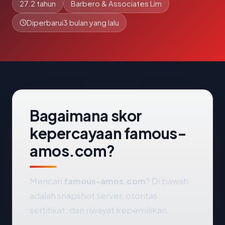
27.2 tahun
Barbero & Associates Lim
Diperbarui
3 bulan yang lalu
Bagaimana skor
kepercayaan famous-
amos.com?
Mencari
famous-amos.com
? Di bawah
adalah snapshot server, otoritas
sertifikat, dan riwayat kepemilikan.