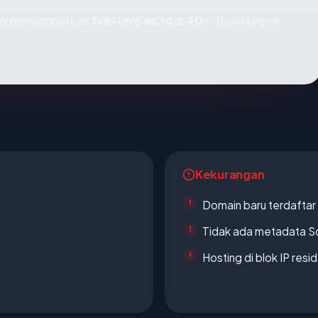
kami menempatkan
fkk-umj.ac.id
di
40
— itu kategori
Kekurangan
Domain baru terdaftar
Tidak ada metadata S
Hosting di blok IP resi