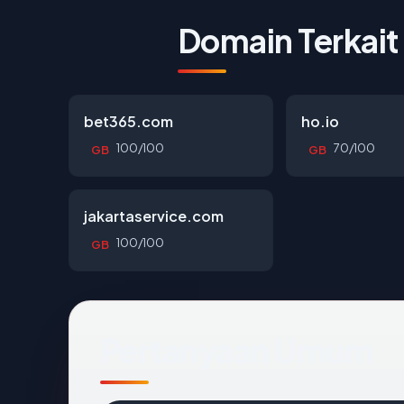
Domain Terkait
bet365.com
ho.io
100/100
70/100
GB
GB
jakartaservice.com
100/100
GB
Pertanyaan Umum