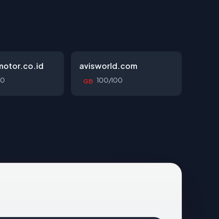
otor.co.id
avisworld.com
00
100/100
GB