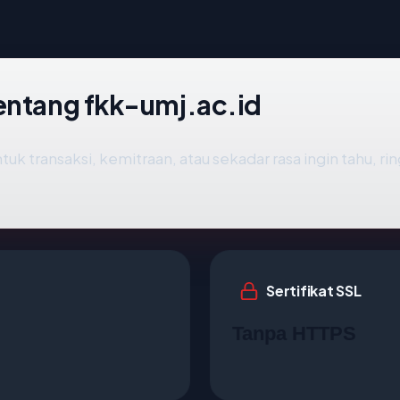
entang fkk-umj.ac.id
tuk transaksi, kemitraan, atau sekadar rasa ingin tahu, r
Sertifikat SSL
Tanpa HTTPS