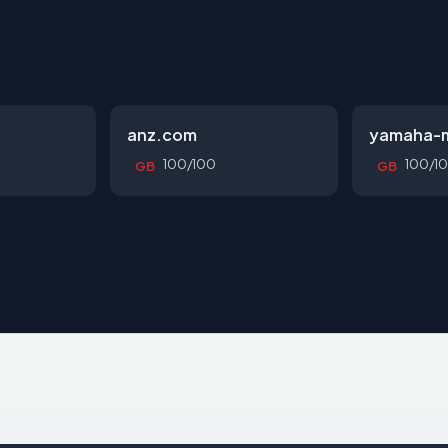
anz.com
yamaha-m
100/100
100/1
GB
GB