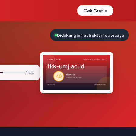
Cek Gratis
Didukung infrastruktur tepercaya
/ 100