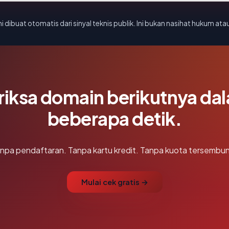
i dibuat otomatis dari sinyal teknis publik. Ini bukan nasihat hukum atau
riksa domain berikutnya da
beberapa detik.
npa pendaftaran. Tanpa kartu kredit. Tanpa kuota tersembun
Mulai cek gratis →