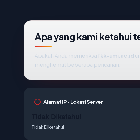
Apa yang kami ketahui t
Apakah Anda memeriksa
fkk-umj.ac.id
un
menghemat beberapa pencarian.
Alamat IP · Lokasi Server
Tidak Diketahui
Tidak Diketahui