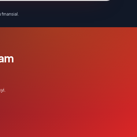
 finansial.
lam
yi.