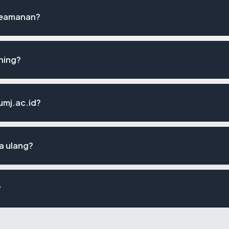
 keamanan?
hing?
umj.ac.id?
a ulang?
?