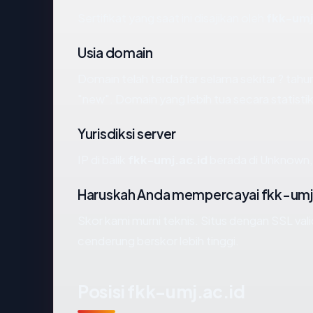
Sertifikat yang saat ini disajikan oleh
fkk-umj
Usia domain
Domain telah terdaftar selama sekitar ? t
"new". Domain yang lebih tua secara statistik
Yurisdiksi server
IP di balik
fkk-umj.ac.id
berada di Unknown, 
Haruskah Anda mempercayai fkk-umj
Skor kami murni teknis. Situs dengan SSL val
cenderung berskor lebih tinggi.
Posisi fkk-umj.ac.id