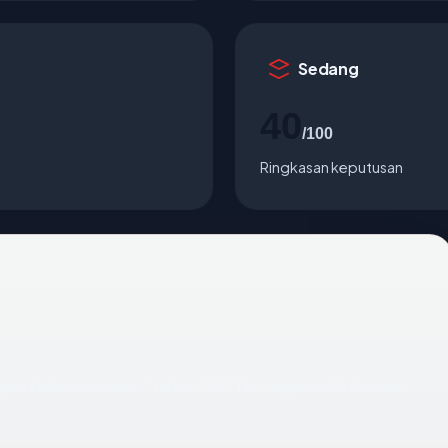
Sedang
40
/100
Ringkasan keputusan
gara Unknown, usia ? tahun, SSL No, registrar Unknown.