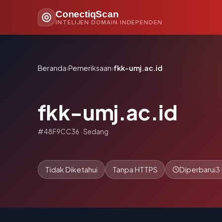
ConectiqScan
INTELIJEN DOMAIN INDEPENDEN
Beranda
›
Pemeriksaan
›
fkk-umj.ac.id
fkk-umj.ac.id
#48F9CC36 · Sedang
Tidak Diketahui
Tanpa HTTPS
Diperbarui
3