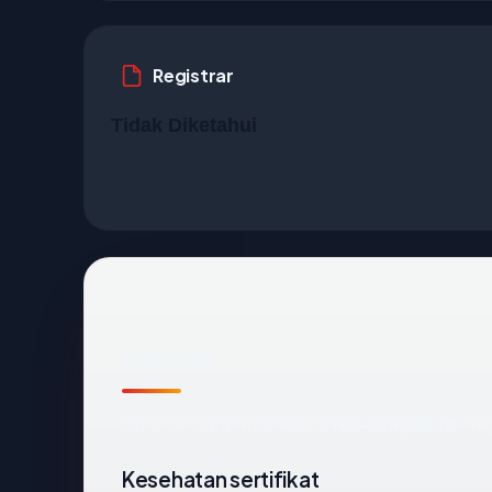
Registrar
Tidak Diketahui
Sekilas
Cara tercepat membaca
fkk-umj.ac.id
: ne
Kesehatan sertifikat