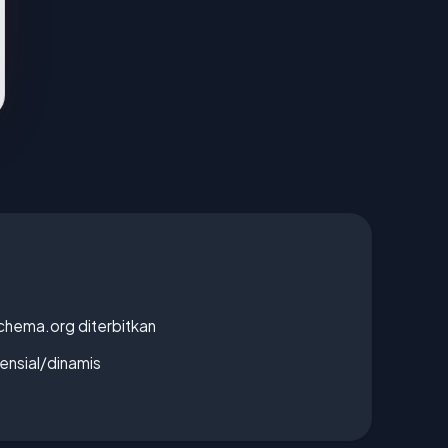
chema.org diterbitkan
densial/dinamis