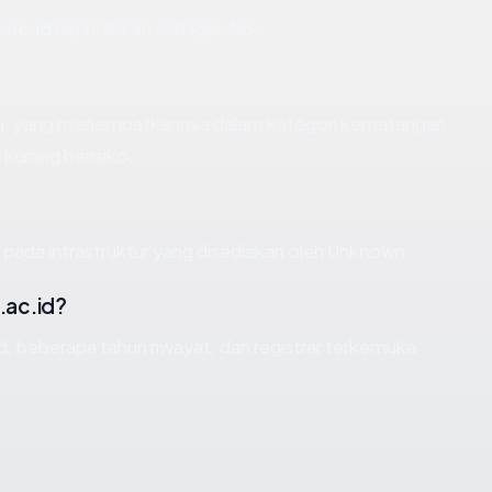
.ac.id
dipecahkan sebagai: No.
ahun, yang menempatkannya dalam kategori kematangan
 kurang berisiko.
pada infrastruktur yang disediakan oleh Unknown.
.ac.id?
id, beberapa tahun riwayat, dan registrar terkemuka