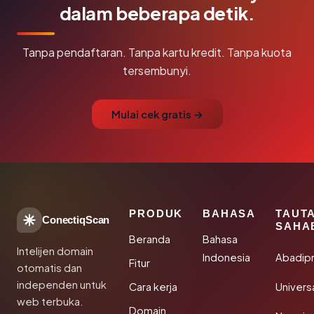
dalam beberapa detik.
Tanpa pendaftaran. Tanpa kartu kredit. Tanpa kuota
tersembunyi.
Mulai cek gratis →
PRODUK
BAHASA
TAUT
ConectiqScan
SAHA
Beranda
Bahasa
Intelijen domain
Indonesia
Abadip
Fitur
otomatis dan
independen untuk
Cara kerja
Univer
web terbuka.
Domain