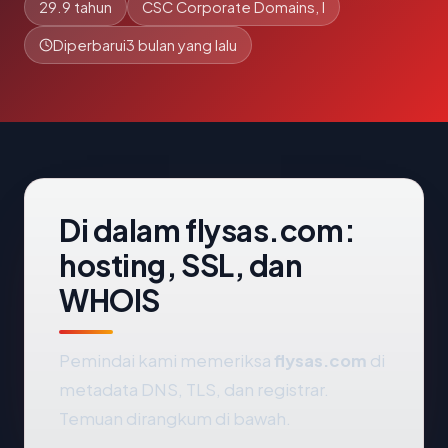
29.9 tahun
CSC Corporate Domains, I
Diperbarui
3 bulan yang lalu
Di dalam flysas.com:
hosting, SSL, dan
WHOIS
Pemindai kami memeriksa
flysas.com
di
metadata DNS, TLS, dan registrar.
Temuan dirangkum di bawah.