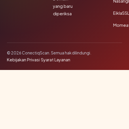
Nasarig
yang baru
EiklaSS
diperiksa
Momea
© 2026 ConectiqScan. Semua hak dilindungi.
Kebijakan Privasi
·
Syarat Layanan