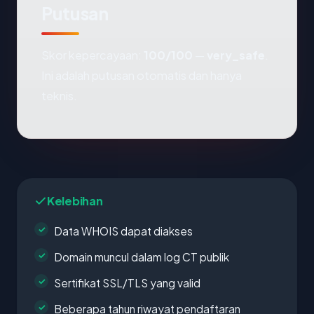
Putusan
Skor kepercayaan:
100/100
—
very_safe
.
Ini adalah putusan otomatis dan hanya
teknis.
Kelebihan
Data WHOIS dapat diakses
Domain muncul dalam log CT publik
Sertifikat SSL/TLS yang valid
Beberapa tahun riwayat pendaftaran