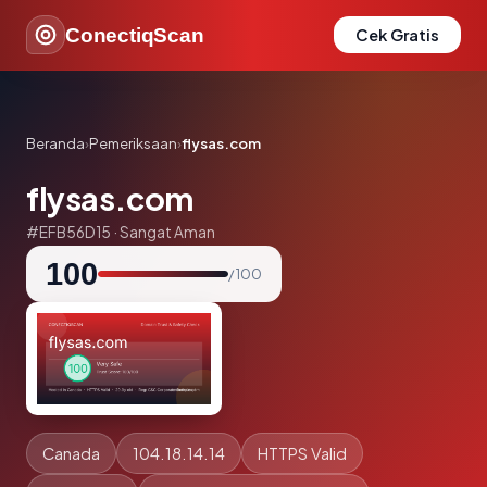
ConectiqScan
Cek Gratis
Beranda
›
Pemeriksaan
›
flysas.com
flysas.com
#EFB56D15 · Sangat Aman
100
/ 100
Canada
104.18.14.14
HTTPS Valid