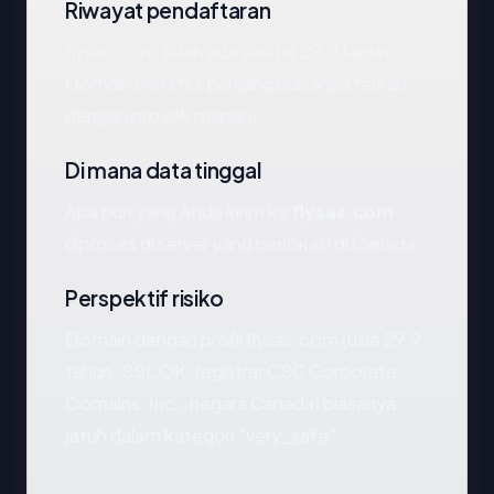
Riwayat pendaftaran
flysas.com telah ada sekitar 29.9 tahun.
Domain berumur panjang biasanya terkait
dengan proyek mapan.
Di mana data tinggal
Apa pun yang Anda kirim ke
flysas.com
diproses di server yang berlokasi di Canada.
Perspektif risiko
Domain dengan profil flysas.com (usia 29.9
tahun, SSL OK, registrar CSC Corporate
Domains, Inc., negara Canada) biasanya
jatuh dalam kategori "very_safe".