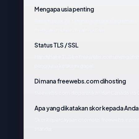
Mengapa usia penting
Rekam jejak 26 tahun bukan bukti legitimasi, 
mengakumulasi sinyal reputasi.
Status TLS / SSL
Handshake TLS ke freewebs.com mengemba
pengguna ketika ini gagal.
Di mana freewebs.com dihosting
freewebs.com dioperasikan dari Canada via Cl
Apa yang dikatakan skor kepada Anda
Skor kepercayaan otomatis freewebs.com men
standar.