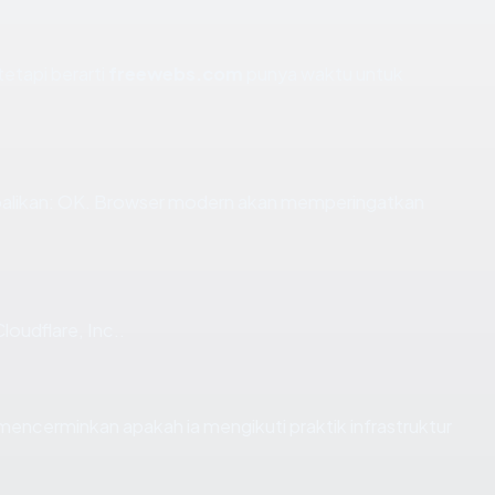
tetapi berarti
freewebs.com
punya waktu untuk
likan: OK. Browser modern akan memperingatkan
oudflare, Inc..
cerminkan apakah ia mengikuti praktik infrastruktur