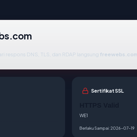
ebs.com
ari respons DNS, TLS, dan RDAP langsung
freewebs.co
Sertifikat SSL
HTTPS Valid
WE1
Berlaku Sampai:
2026-07-19