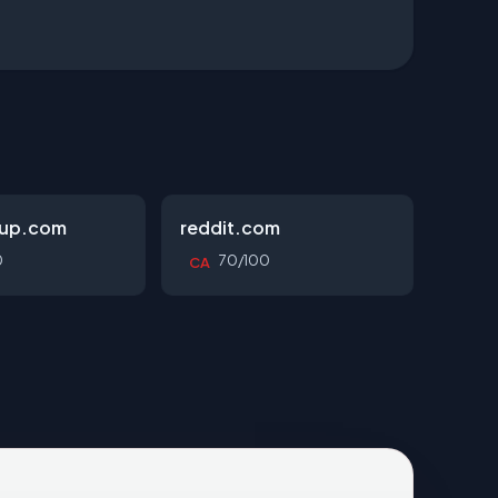
oup.com
reddit.com
0
70/100
CA