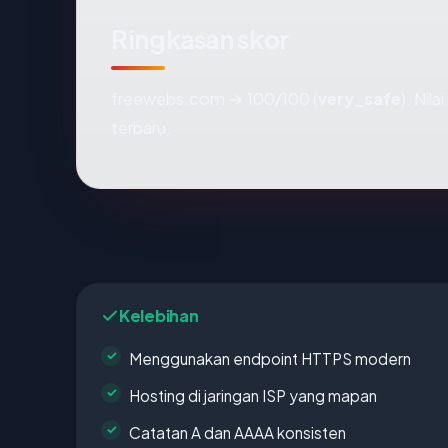
Ringkasan skor
freewebs.com → 100/100 (
very_safe
). Nil
terbaru.
Kelebihan
Menggunakan endpoint HTTPS modern
Hosting di jaringan ISP yang mapan
Catatan A dan AAAA konsisten