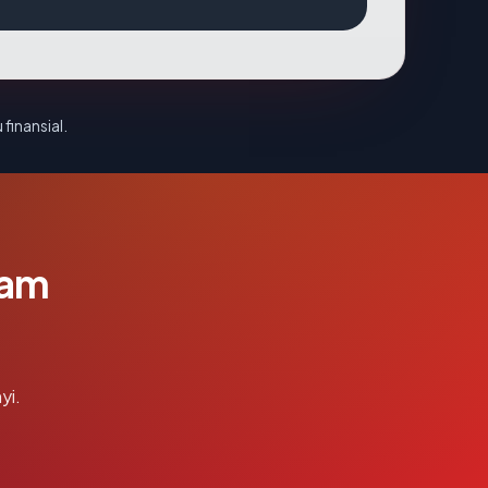
 finansial.
lam
yi.