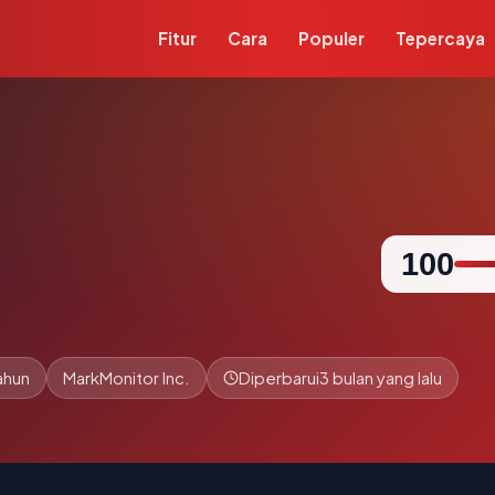
Fitur
Cara
Populer
Tepercaya
100
ahun
MarkMonitor Inc.
Diperbarui
3 bulan yang lalu