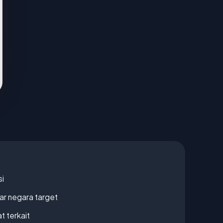
si
uar negara target
t terkait