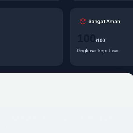
Sangat Aman
100
/100
Ringkasan keputusan
ar melalui MarkMonitor Inc. dan saat ini dihosting di
: OK.