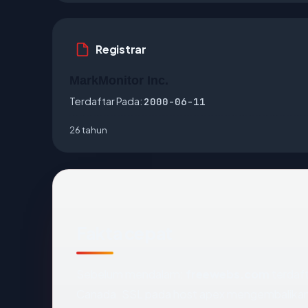
Registrar
MarkMonitor Inc.
Terdaftar Pada:
2000-06-11
26 tahun
Fakta cepat
Sebelum mendalam:
freewebs.com
terdaft
Canada. SSL pada host apex mengembalikan