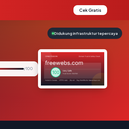
Cek Gratis
Didukung infrastruktur tepercaya
/ 100