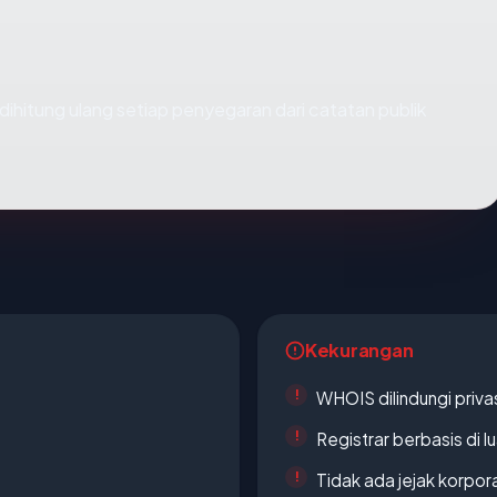
ai dihitung ulang setiap penyegaran dari catatan publik
Kekurangan
WHOIS dilindungi priva
Registrar berbasis di l
Tidak ada jejak korpora