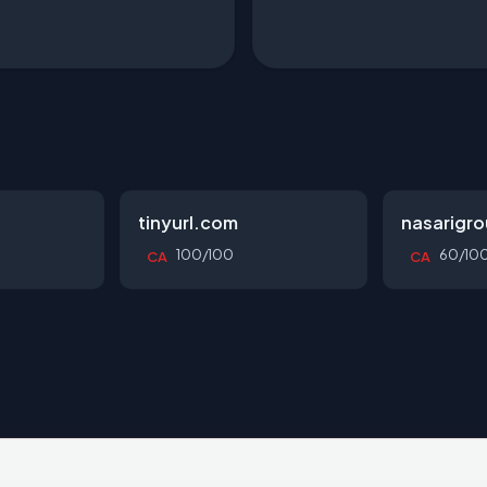
tinyurl.com
nasarigr
100/100
60/10
CA
CA