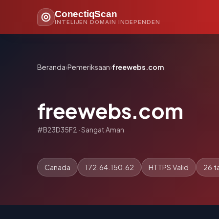
ConectiqScan
INTELIJEN DOMAIN INDEPENDEN
Beranda
›
Pemeriksaan
›
freewebs.com
freewebs.com
#B23D35F2 · Sangat Aman
Canada
172.64.150.62
HTTPS Valid
26 t