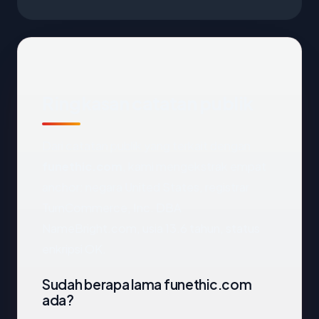
Ringkasan catatan publik
Dari catatan publik yang terkait dengan
funethic.com
, kami mengekstrak empat
anchor: negara United States, registrar
TurnCommerce, Inc. DBA
NameBright.com, usia 13.6 tahun, status
enkripsi OK.
Sudah berapa lama funethic.com
ada?