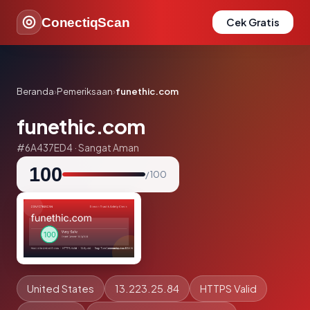
ConectiqScan
Cek Gratis
Beranda
›
Pemeriksaan
›
funethic.com
funethic.com
#6A437ED4 · Sangat Aman
100
/ 100
United States
13.223.25.84
HTTPS Valid