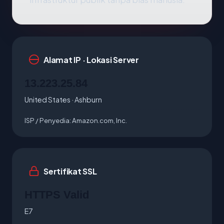
Alamat IP · Lokasi Server
13.223.25.84
United States · Ashburn
ISP / Penyedia:
Amazon.com, Inc.
Sertifikat SSL
HTTPS Valid
E7