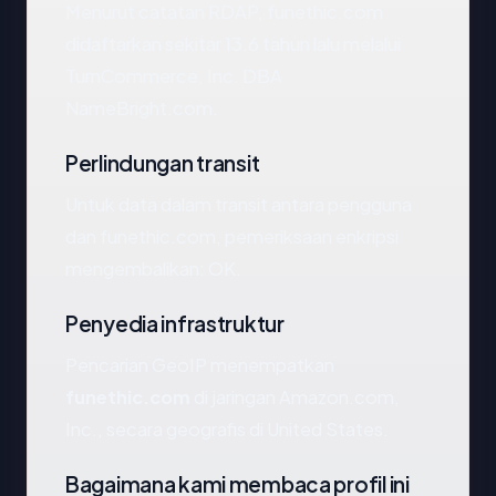
Menurut catatan RDAP, funethic.com
didaftarkan sekitar 13.6 tahun lalu melalui
TurnCommerce, Inc. DBA
NameBright.com.
Perlindungan transit
Untuk data dalam transit antara pengguna
dan funethic.com, pemeriksaan enkripsi
mengembalikan: OK.
Penyedia infrastruktur
Pencarian GeoIP menempatkan
funethic.com
di jaringan Amazon.com,
Inc., secara geografis di United States.
Bagaimana kami membaca profil ini