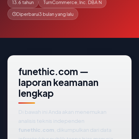
13.6 tahun
TurnCommerce, Inc. DBA N
Diperbarui
3 bulan yang lalu
funethic.com —
laporan keamanan
lengkap
Di bawah ini Anda akan menemukan
analisis teknis independen
funethic.com
, dikumpulkan dari data
infrastruktur publik tanpa bias manusia.