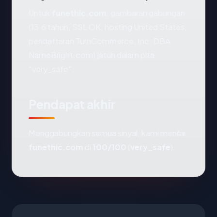
Untuk
funethic.com
, gambaran gabungan
(13.6 tahun, SSL OK, hosting United States,
pendaftaran TurnCommerce, Inc. DBA
NameBright.com) jatuh dalam pita
"very_safe".
Pendapat akhir
Menggabungkan semua sinyal, kami menilai
funethic.com
di
100/100
(
very_safe
).