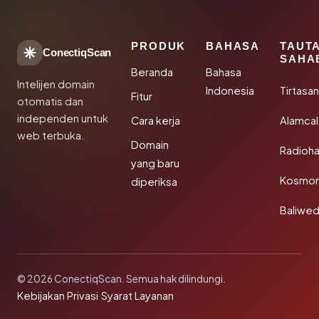
PRODUK
BAHASA
TAUT
ConectiqScan
SAHA
Beranda
Bahasa
Intelijen domain
Indonesia
Tirtasa
Fitur
otomatis dan
independen untuk
Cara kerja
Alamca
web terbuka.
Domain
Radioh
yang baru
Kosmon
diperiksa
Baliwe
© 2026 ConectiqScan. Semua hak dilindungi.
Kebijakan Privasi
·
Syarat Layanan