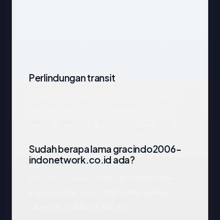
gracindo2006-indonetwork.co.id
, kami
mengekstrak empat anchor: negara
Unknown, registrar Unknown, usia ? tahun,
status enkripsi No.
Perlindungan transit
Untuk data dalam transit antara pengguna
dan gracindo2006-indonetwork.co.id,
pemeriksaan enkripsi mengembalikan: No.
Sudah berapa lama gracindo2006-
indonetwork.co.id ada?
Menurut catatan RDAP, gracindo2006-
indonetwork.co.id didaftarkan sekitar ?
tahun lalu melalui Unknown.