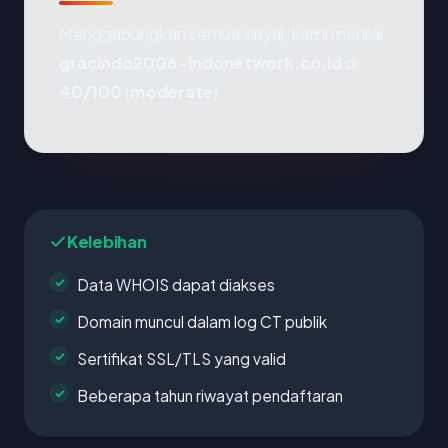
Menggabungkan semua sinyal, kami menilai
gracindo2006-indonetwork.co.id
di
40/100
(
moderate
).
Kelebihan
Data WHOIS dapat diakses
Domain muncul dalam log CT publik
Sertifikat SSL/TLS yang valid
Beberapa tahun riwayat pendaftaran