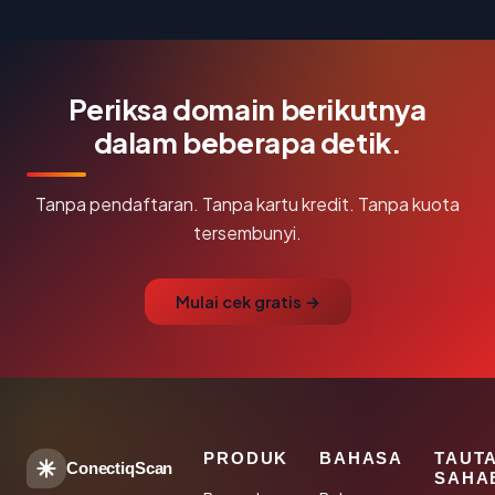
Periksa domain berikutnya
dalam beberapa detik.
Tanpa pendaftaran. Tanpa kartu kredit. Tanpa kuota
tersembunyi.
Mulai cek gratis →
PRODUK
BAHASA
TAUT
ConectiqScan
SAHA