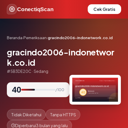
ConectiqScan
Cek Gratis
Beranda
›
Pemeriksaan
›
gracindo2006-indonetwork.co.id
gracindo2006-indonetwor
k.co.id
#5B3DE20C · Sedang
40
/ 100
Tidak Diketahui
Tanpa HTTPS
Diperbarui
3 bulan yang lalu