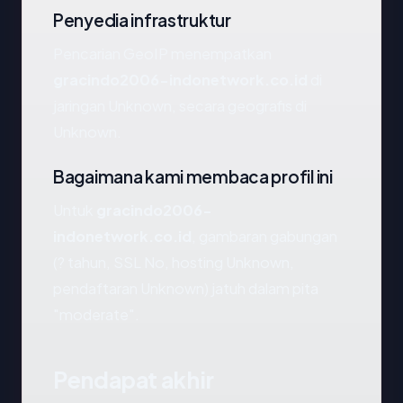
Penyedia infrastruktur
Pencarian GeoIP menempatkan
gracindo2006-indonetwork.co.id
di
jaringan Unknown, secara geografis di
Unknown.
Bagaimana kami membaca profil ini
Untuk
gracindo2006-
indonetwork.co.id
, gambaran gabungan
(? tahun, SSL No, hosting Unknown,
pendaftaran Unknown) jatuh dalam pita
"moderate".
Pendapat akhir