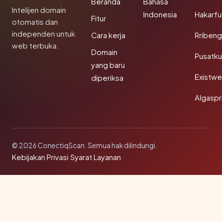
Beranda
Bahasa
Intelijen domain
Indonesia
Hakarfu
Fitur
otomatis dan
independen untuk
Cara kerja
Rribeng
web terbuka.
Domain
Pusatk
yang baru
Existw
diperiksa
Algaspr
© 2026 ConectiqScan. Semua hak dilindungi.
Kebijakan Privasi
·
Syarat Layanan