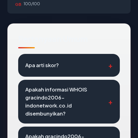
100/100
GB
Pertanyaan Umum
Apa arti skor?
Apakah informasi WHOIS
gracindo2006-
indonetwork.co.id
disembunyikan?
Apakah gracindo2006-