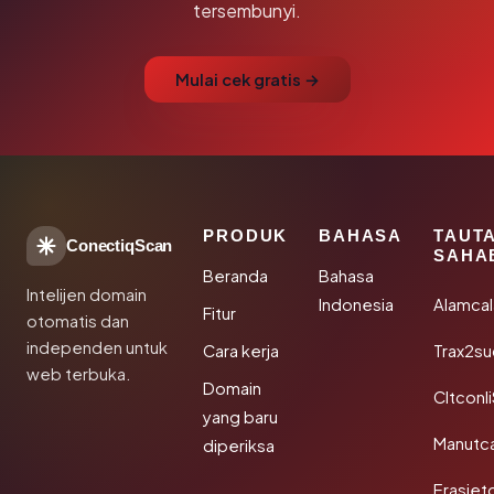
tersembunyi.
Mulai cek gratis →
PRODUK
BAHASA
TAUT
ConectiqScan
SAHA
Beranda
Bahasa
Intelijen domain
Indonesia
Alamca
Fitur
otomatis dan
independen untuk
Cara kerja
Trax2s
web terbuka.
Domain
Cltconl
yang baru
Manutc
diperiksa
Erasiet