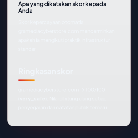
Apa yang dikatakan skor kepada
Anda
Skor kepercayaan otomatis
gramediacyberstore.com mencerminkan
apakah ia mengikuti praktik infrastruktur
standar.
Ringkasan skor
gramediacyberstore.com → 100/100
(
very_safe
). Nilai dihitung ulang setiap
penyegaran dari catatan publik terbaru.