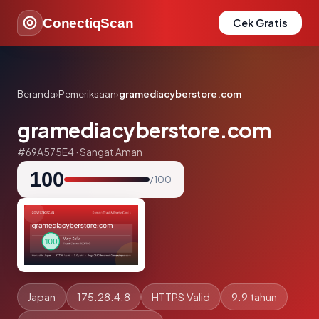
ConectiqScan
Cek Gratis
Beranda
›
Pemeriksaan
›
gramediacyberstore.com
gramediacyberstore.com
#69A575E4 · Sangat Aman
100
/ 100
Japan
175.28.4.8
HTTPS Valid
9.9 tahun