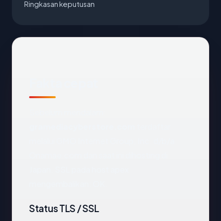
Ringkasan keputusan
Fakta cepat
Sebelum mendalam:
gramediacyberstore.com
terdaftar
melalui GMO Internet Group, Inc. d/b/a
Onamae.com dan saat ini dihosting di
Japan. SSL pada host apex
mengembalikan: OK.
Status TLS / SSL