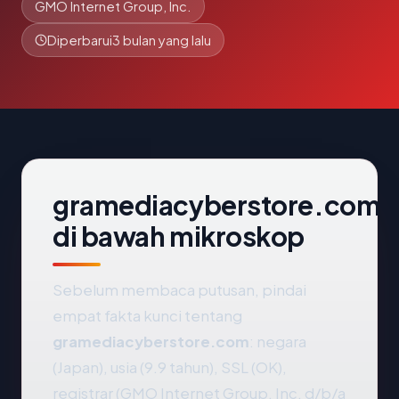
GMO Internet Group, Inc.
Diperbarui
3 bulan yang lalu
gramediacyberstore.com
di bawah mikroskop
Sebelum membaca putusan, pindai
empat fakta kunci tentang
gramediacyberstore.com
: negara
(Japan), usia (9.9 tahun), SSL (OK),
registrar (GMO Internet Group, Inc. d/b/a