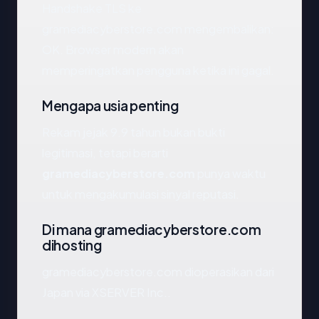
Handshake TLS ke
gramediacyberstore.com mengembalikan:
OK. Browser modern akan
memperingatkan pengguna ketika ini gagal.
Mengapa usia penting
Rekam jejak 9.9 tahun bukan bukti
legitimasi, tetapi berarti
gramediacyberstore.com
punya waktu
untuk mengakumulasi sinyal reputasi.
Di mana gramediacyberstore.com
dihosting
gramediacyberstore.com dioperasikan dari
Japan via XSERVER Inc..