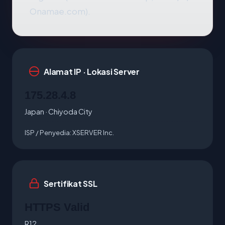
Onamae.com).
Alamat IP · Lokasi Server
175.28.4.8
Japan · Chiyoda City
ISP / Penyedia:
XSERVER Inc.
Sertifikat SSL
HTTPS Valid
R12