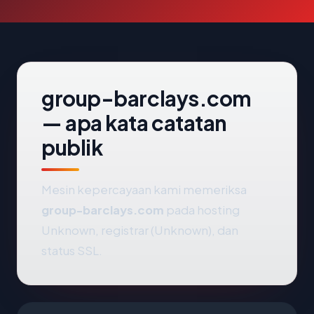
group-barclays.com
— apa kata catatan
publik
Mesin kepercayaan kami memeriksa
group-barclays.com
pada hosting
Unknown, registrar (Unknown), dan
status SSL.