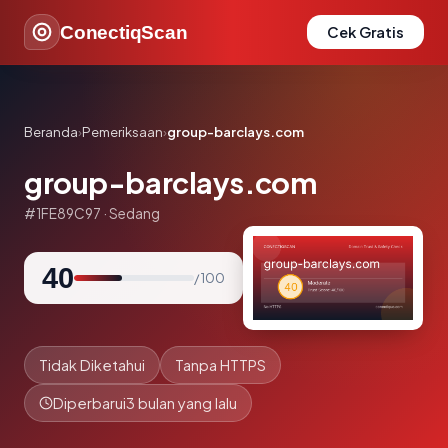
ConectiqScan
Cek Gratis
Beranda
›
Pemeriksaan
›
group-barclays.com
group-barclays.com
#1FE89C97 · Sedang
40
/ 100
Tidak Diketahui
Tanpa HTTPS
Diperbarui
3 bulan yang lalu