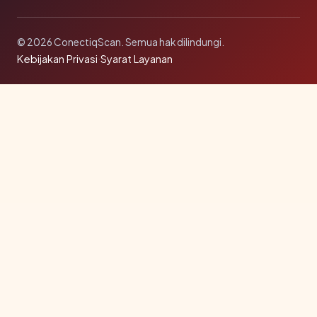
© 2026 ConectiqScan. Semua hak dilindungi.
Kebijakan Privasi
·
Syarat Layanan