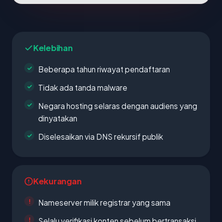
Kelebihan
Beberapa tahun riwayat pendaftaran
Tidak ada tanda malware
Negara hosting selaras dengan audiens yang
dinyatakan
Diselesaikan via DNS rekursif publik
Kekurangan
Nameserver milik registrar yang sama
Selalu verifikasi konten sebelum bertransaksi