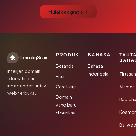
Mulai cek gratis →
PRODUK
BAHASA
TAUT
ConectiqScan
SAHA
Beranda
Bahasa
Intelijen domain
Indonesia
Tirtasa
Fitur
otomatis dan
independen untuk
Cara kerja
Alamca
web terbuka.
Domain
Radioh
yang baru
Kosmon
diperiksa
Baliwe