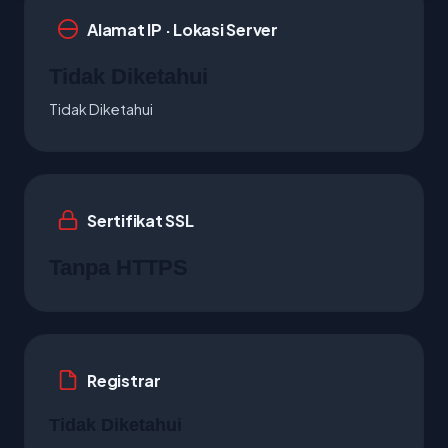
Alamat IP · Lokasi Server
Tidak Diketahui
Tidak Diketahui
Sertifikat SSL
Tanpa HTTPS
Registrar
Tidak Diketahui