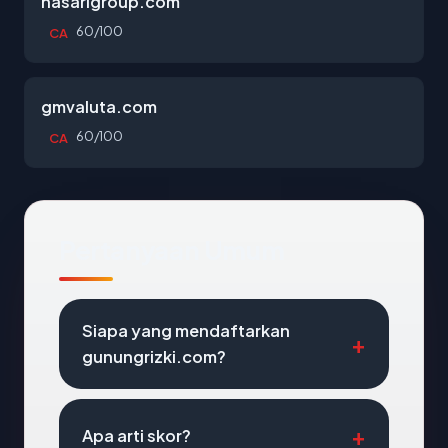
nasarigroup.com
60/100
CA
gmvaluta.com
60/100
CA
Pertanyaan Umum
Siapa yang mendaftarkan
gunungrizki.com?
Apa arti skor?