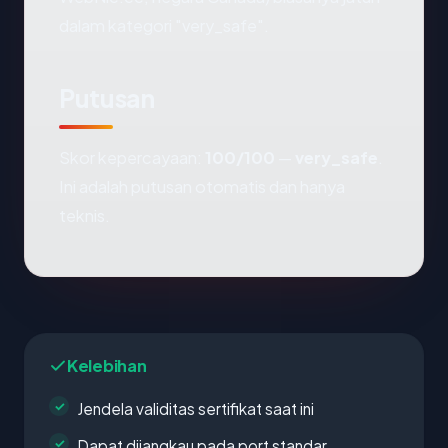
dalam kategori "very_safe".
Putusan
Skor kepercayaan:
100/100
—
very_safe
.
Ini adalah putusan otomatis dan hanya
teknis.
Kelebihan
Jendela validitas sertifikat saat ini
Dapat dijangkau pada port standar