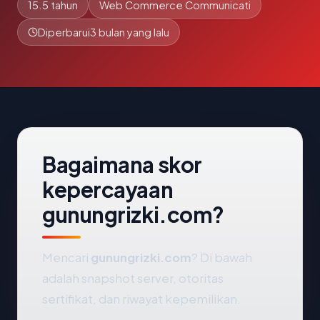
15.5 tahun
Web Commerce Communicati
Diperbarui
3 bulan yang lalu
Bagaimana skor
kepercayaan
gunungrizki.com?
Mencari
gunungrizki.com
? Di bawah
adalah snapshot server, otoritas
sertifikat, dan riwayat kepemilikan.