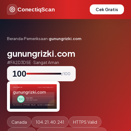
ConectiqScan
Cek Gratis
Beranda
›
Pemeriksaan
›
gunungrizki.com
gunungrizki.com
#FA2D3D5E · Sangat Aman
100
/ 100
Canada
104.21.40.241
HTTPS Valid