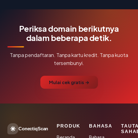
Periksa domain berikutnya
dalam beberapa detik.
Tanpa pendaftaran. Tanpa kartu kredit. Tanpa kuota
tersembunyi.
Mulai cek gratis →
PRODUK
BAHASA
TAUT
ConectiqScan
SAHA
Beranda
Bahasa