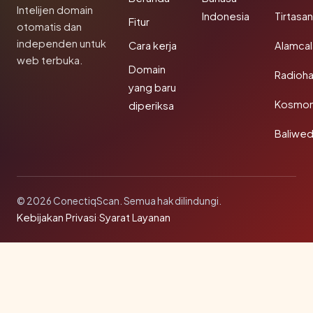
Intelijen domain
Indonesia
Tirtasa
Fitur
otomatis dan
independen untuk
Cara kerja
Alamca
web terbuka.
Domain
Radioh
yang baru
Kosmon
diperiksa
Baliwe
© 2026 ConectiqScan. Semua hak dilindungi.
Kebijakan Privasi
·
Syarat Layanan