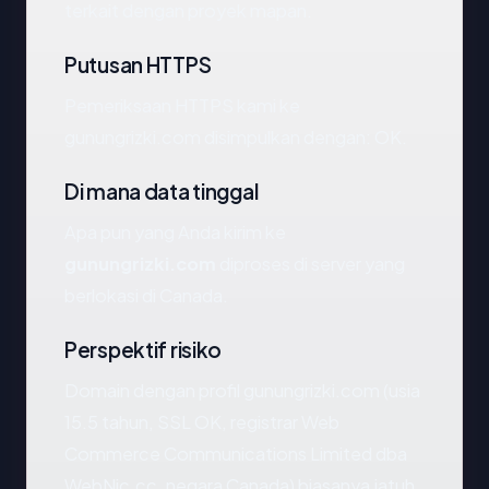
terkait dengan proyek mapan.
Putusan HTTPS
Pemeriksaan HTTPS kami ke
gunungrizki.com disimpulkan dengan: OK.
Di mana data tinggal
Apa pun yang Anda kirim ke
gunungrizki.com
diproses di server yang
berlokasi di Canada.
Perspektif risiko
Domain dengan profil gunungrizki.com (usia
15.5 tahun, SSL OK, registrar Web
Commerce Communications Limited dba
WebNic.cc, negara Canada) biasanya jatuh