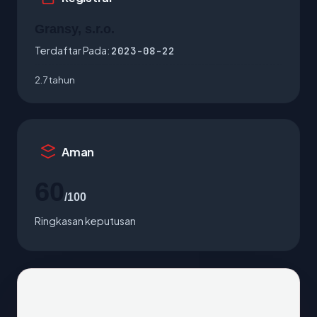
Gransy, s.r.o.
Terdaftar Pada:
2023-08-22
2.7 tahun
Aman
60
/100
Ringkasan keputusan