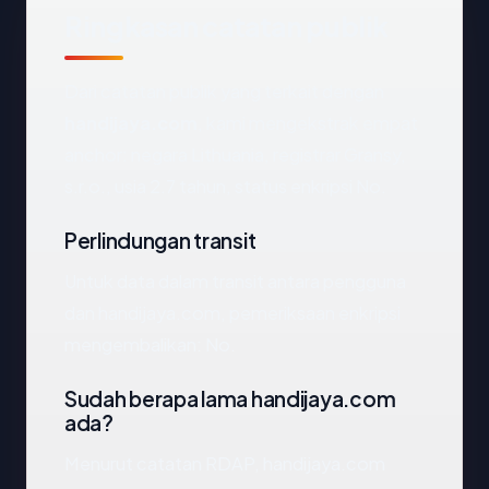
Ringkasan catatan publik
Dari catatan publik yang terkait dengan
handijaya.com
, kami mengekstrak empat
anchor: negara Lithuania, registrar Gransy,
s.r.o., usia 2.7 tahun, status enkripsi No.
Perlindungan transit
Untuk data dalam transit antara pengguna
dan handijaya.com, pemeriksaan enkripsi
mengembalikan: No.
Sudah berapa lama handijaya.com
ada?
Menurut catatan RDAP, handijaya.com