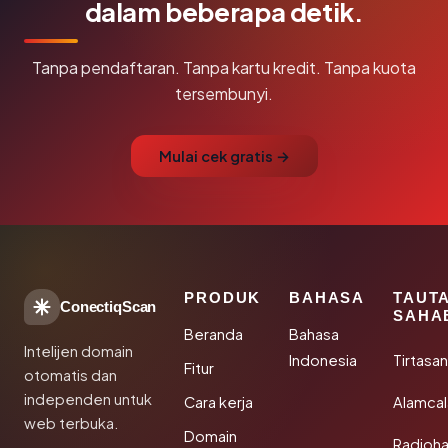
dalam beberapa detik.
Tanpa pendaftaran. Tanpa kartu kredit. Tanpa kuota
tersembunyi.
Mulai cek gratis →
PRODUK
BAHASA
TAUT
ConectiqScan
SAHA
Beranda
Bahasa
Intelijen domain
Indonesia
Tirtasa
Fitur
otomatis dan
independen untuk
Cara kerja
Alamca
web terbuka.
Domain
Radioh