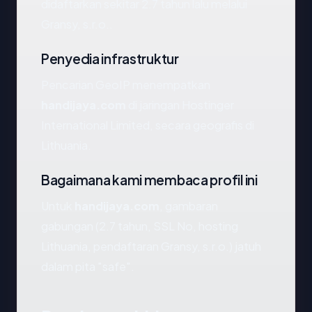
didaftarkan sekitar 2.7 tahun lalu melalui
Gransy, s.r.o..
Penyedia infrastruktur
Pencarian GeoIP menempatkan
handijaya.com
di jaringan Hostinger
International Limited, secara geografis di
Lithuania.
Bagaimana kami membaca profil ini
Untuk
handijaya.com
, gambaran
gabungan (2.7 tahun, SSL No, hosting
Lithuania, pendaftaran Gransy, s.r.o.) jatuh
dalam pita "safe".