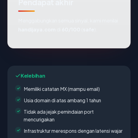
Pendapat akhir
Menggabungkan semua sinyal, kami menilai
handijaya.com
di
60/100
(
safe
).
Kelebihan
Memiliki catatan MX (mampu email)
Usia domain di atas ambang 1 tahun
Tidak ada jejak pemindaian port
mencurigakan
Infrastruktur merespons dengan latensi wajar