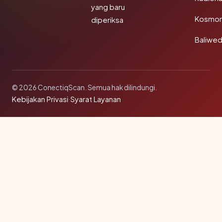
yang baru
Kosmon
diperiksa
Baliwe
© 2026 ConectiqScan. Semua hak dilindungi.
Kebijakan Privasi
·
Syarat Layanan