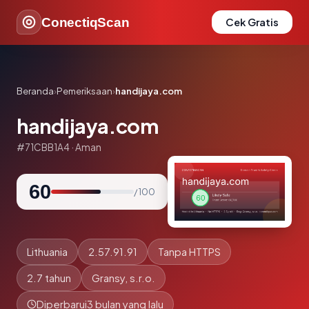
ConectiqScan
Cek Gratis
Beranda
›
Pemeriksaan
›
handijaya.com
handijaya.com
#71CBB1A4 · Aman
60
/ 100
Lithuania
2.57.91.91
Tanpa HTTPS
2.7 tahun
Gransy, s.r.o.
Diperbarui
3 bulan yang lalu