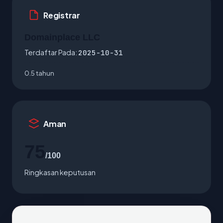
Registrar
Domainplace LLC
Terdaftar Pada:
2025-10-31
0.5 tahun
Aman
75
/100
Ringkasan keputusan