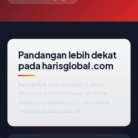
Pandangan lebih dekat
pada harisglobal.com
harisglobal.com
berusia 0.5 tahun,
dihosting di United States, terdaftar
melalui Domainplace LLC, dan saat ini
menyajikan status SSL OK.