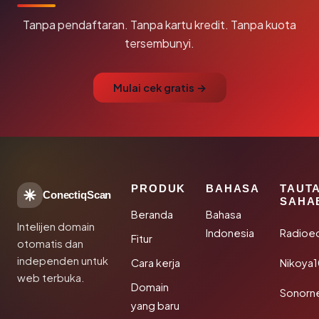
Tanpa pendaftaran. Tanpa kartu kredit. Tanpa kuota
tersembunyi.
Mulai cek gratis →
PRODUK
BAHASA
TAUT
ConectiqScan
SAHA
Beranda
Bahasa
Intelijen domain
Indonesia
Radioe
Fitur
otomatis dan
independen untuk
Cara kerja
Nikoya
web terbuka.
Domain
Sonorn
yang baru