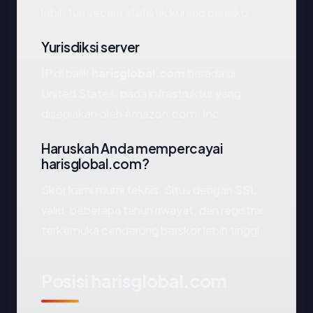
lebih tua secara statistik kurang berisiko.
Yurisdiksi server
IP di balik
harisglobal.com
berada di
United States, pada infrastruktur yang
disediakan oleh Amazon.com, Inc..
Haruskah Anda mempercayai
harisglobal.com?
Skor kami murni teknis. Situs dengan SSL
valid, beberapa tahun riwayat, dan registrar
terkemuka cenderung berskor lebih tinggi.
Posisi harisglobal.com