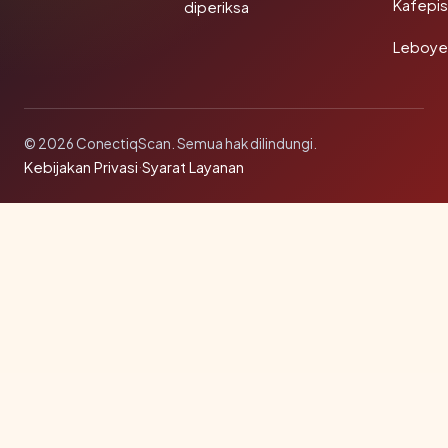
Kafepi
diperiksa
Leboye
© 2026 ConectiqScan. Semua hak dilindungi.
Kebijakan Privasi
·
Syarat Layanan