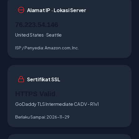
Alamat IP · Lokasi Server
76.223.54.146
United States · Seattle
ISP / Penyedia:
Amazon.com, Inc.
Sertifikat SSL
HTTPS Valid
GoDaddy TLS Intermediate CA DV - R1v1
Berlaku Sampai:
2026-11-29