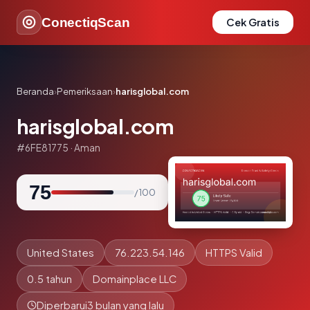
ConectiqScan
Cek Gratis
Beranda
›
Pemeriksaan
›
harisglobal.com
harisglobal.com
#6FE81775 · Aman
75
/ 100
United States
76.223.54.146
HTTPS Valid
0.5 tahun
Domainplace LLC
Diperbarui
3 bulan yang lalu