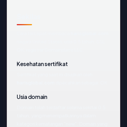
Sekilas
Cara tercepat membaca
harisglobal.com
:
negara United States, usia 0.5 tahun, SSL
OK, registrar Domainplace LLC.
Kesehatan sertifikat
Sertifikat yang saat ini disajikan oleh
harisglobal.com
dipecahkan sebagai: OK.
Usia domain
Domain telah terdaftar selama sekitar 0.5
tahun, yang menempatkannya dalam
kategori kematangan "new". Domain yang