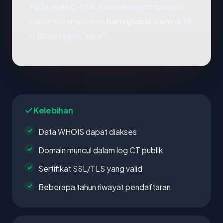
Pada skala 0-100, pemeriksaan otomatis
kami menempatkan
harisglobal.com
di
75
— itu kategori "safe".
Kelebihan
Data WHOIS dapat diakses
Domain muncul dalam log CT publik
Sertifikat SSL/TLS yang valid
Beberapa tahun riwayat pendaftaran