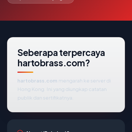
Seberapa terpercaya
hartobrass.com?
hartobrass.com
mengarah ke server di
Hong Kong. Ini yang diungkap catatan
publik dan sertifikatnya.