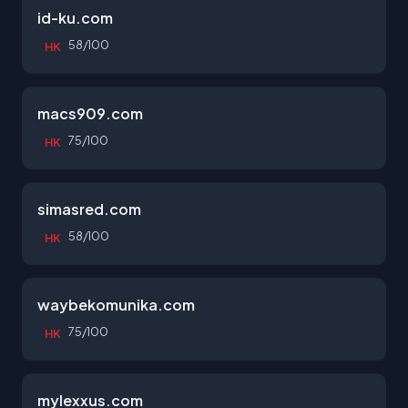
id-ku.com
58/100
HK
macs909.com
75/100
HK
simasred.com
58/100
HK
waybekomunika.com
75/100
HK
mylexxus.com