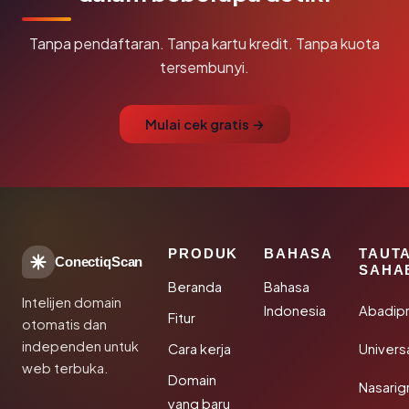
Tanpa pendaftaran. Tanpa kartu kredit. Tanpa kuota
tersembunyi.
Mulai cek gratis →
PRODUK
BAHASA
TAUT
ConectiqScan
SAHA
Beranda
Bahasa
Intelijen domain
Indonesia
Abadip
Fitur
otomatis dan
independen untuk
Cara kerja
Univer
web terbuka.
Domain
Nasarig
yang baru