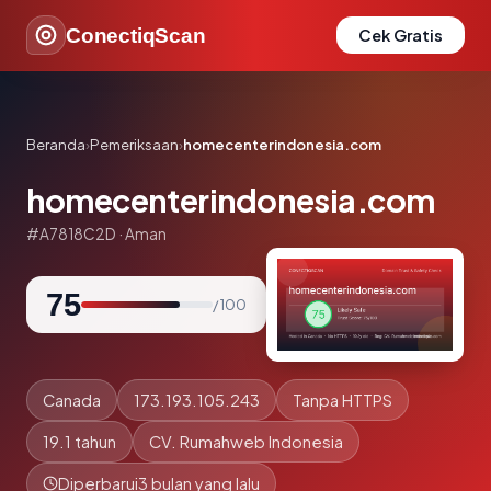
ConectiqScan
Cek Gratis
Beranda
›
Pemeriksaan
›
homecenterindonesia.com
homecenterindonesia.com
#A7818C2D · Aman
75
/ 100
Canada
173.193.105.243
Tanpa HTTPS
19.1 tahun
CV. Rumahweb Indonesia
Diperbarui
3 bulan yang lalu