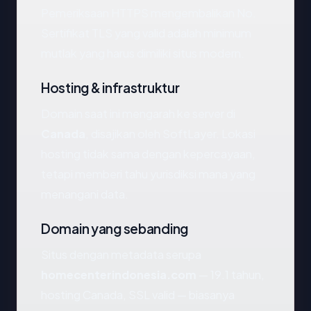
Pemeriksaan HTTPS mengembalikan No.
Sertifikat TLS yang valid adalah minimum
mutlak yang harus dimiliki situs modern.
Hosting & infrastruktur
Domain saat ini mengarah ke server di
Canada
, disajikan oleh SoftLayer. Lokasi
hosting tidak sama dengan kepercayaan,
tetapi memberi tahu yurisdiksi mana yang
menangani data.
Domain yang sebanding
Situs dengan metadata serupa
homecenterindonesia.com
— 19.1 tahun,
hosting Canada, SSL valid — biasanya