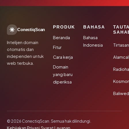
PRODUK
BAHASA
TAUT
ConectiqScan
SAHA
Beranda
Bahasa
Intelijen domain
Indonesia
Tirtasa
Fitur
otomatis dan
independen untuk
Cara kerja
Alamca
web terbuka.
Domain
Radioh
yang baru
Kosmon
diperiksa
Baliwe
© 2026 ConectiqScan. Semua hak dilindungi.
Kebijakan Privasi
·
Syarat Layanan