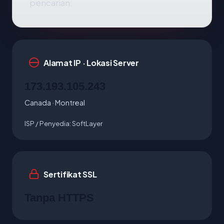
pencarian.
Alamat IP · Lokasi Server
173.193.105.243
Canada · Montreal
ISP / Penyedia:
SoftLayer
Sertifikat SSL
Tanpa HTTPS