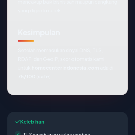
mencakup baik bisnis sah maupun cangkang
yang diganti merek.
Kesimpulan
Setelah memadukan sinyal DNS, TLS,
RDAP, dan GeoIP, skor otomatis kami
untuk
homecenterindonesia.com
ada di
75/100
(
safe
).
Kelebihan
TLS mendukung cipher modern