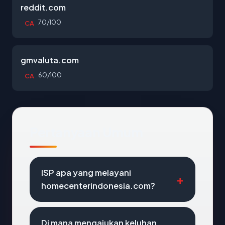
reddit.com
70/100
CA
gmvaluta.com
60/100
CA
Pertanyaan Umum
ISP apa yang melayani
homecenterindonesia.com?
Di mana mengajukan keluhan