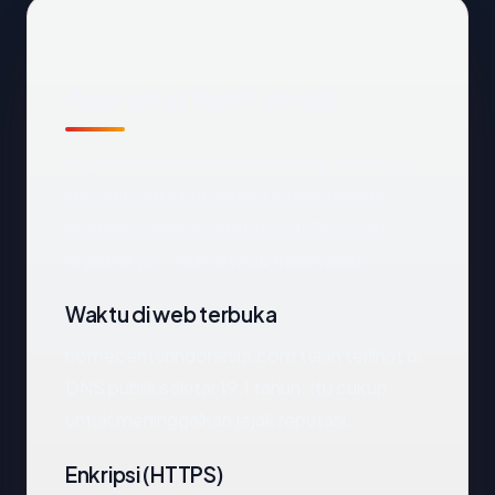
Apa yang kami amati
Melihat
homecenterindonesia.com
dari
luar, titik data terpenting adalah negara
hosting (Canada), status SSL (No), dan
registrar (CV. Rumahweb Indonesia).
Waktu di web terbuka
homecenterindonesia.com telah terlihat di
DNS publik sekitar 19.1 tahun. Itu cukup
untuk meninggalkan jejak reputasi.
Enkripsi (HTTPS)