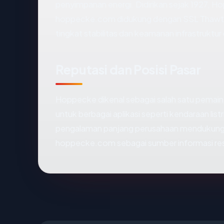
penyimpanan energi. Didirikan sejak 1927, Hop
hoppecke.com didukung dengan SSL Thawte 
tingkat stabilitas dan keamanan infrastruktur d
Reputasi dan Posisi Pasar
Hoppecke dikenal sebagai salah satu pemain 
untuk berbagai aplikasi seperti kendaraan list
pengalaman panjang perusahaan mendukung k
hoppecke.com sebagai sumber informasi res