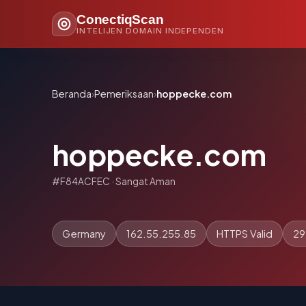
ConectiqScan
INTELIJEN DOMAIN INDEPENDEN
Beranda
›
Pemeriksaan
›
hoppecke.com
hoppecke.com
#F84ACFEC · Sangat Aman
Germany
162.55.255.85
HTTPS Valid
29