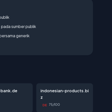
publik
s pada sumber publik
bersama generik
-bank.de
indonesian-products.bi
z
0
75/100
DE