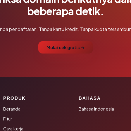
beberapa detik.
npa pendaftaran. Tanpa kartu kredit. Tanpa kuota tersembun
Mulai cek gratis →
PRODUK
BAHASA
Beranda
Bahasa Indonesia
Fitur
Cara kerja