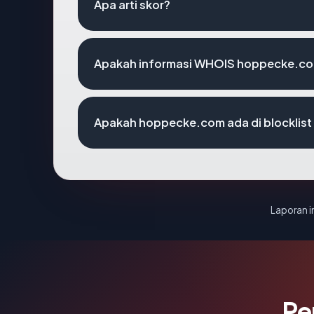
Apa arti skor?
Apakah informasi WHOIS hoppecke.co
Apakah hoppecke.com ada di blocklis
Laporan in
Pe