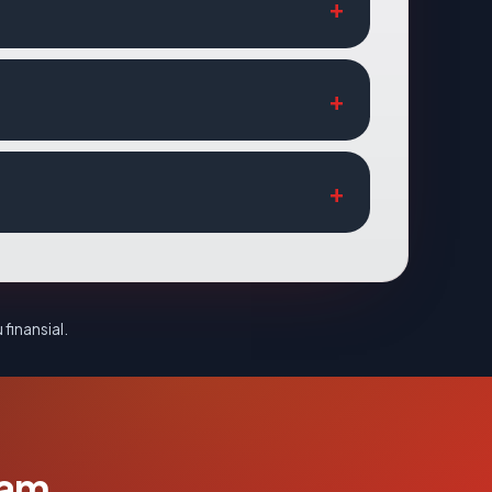
 finansial.
lam