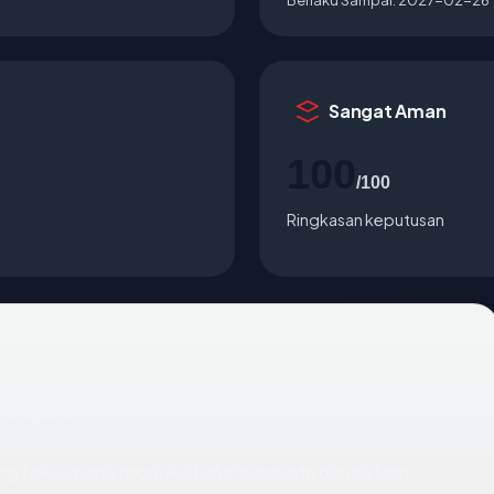
Sangat Aman
100
/100
Ringkasan keputusan
ercayaan
 fokus pada produksi baterai industri dan sistem