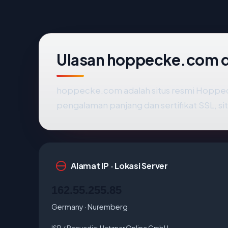
Ulasan hoppecke.com 
hoppecke.com adalah situs resmi Hoppecke
pengalaman panjang dan sertifikat SSL, sit
Alamat IP · Lokasi Server
162.55.255.85
Germany · Nuremberg
ISP / Penyedia:
Hetzner Online GmbH