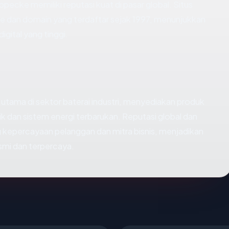
pecke memiliki reputasi kuat di pasar global. Situs
dan domain yang terdaftar sejak 1997, menunjukkan
igital yang tinggi.
utama di sektor baterai industri, menyediakan produk
rik dan sistem energi terbarukan. Reputasi global dan
epercayaan pelanggan dan mitra bisnis, menjadikan
mi dan terpercaya.