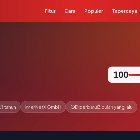
Fitur
Cara
Populer
Tepercaya
100
.1 tahun
InterNetX GmbH
Diperbarui
3 bulan yang lalu