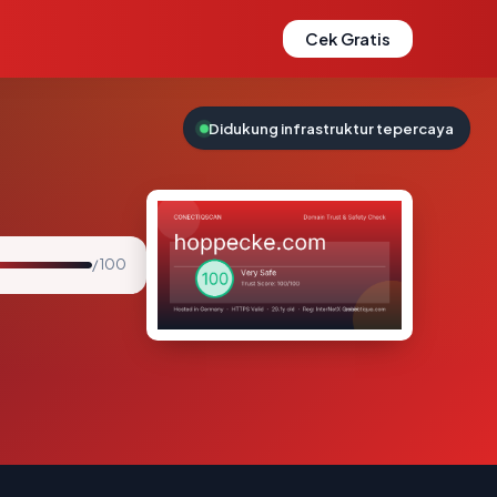
Cek Gratis
Didukung infrastruktur tepercaya
/ 100