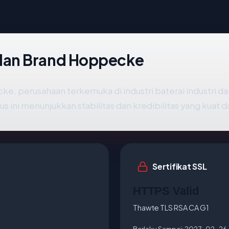
dan Brand Hoppecke
, perusahaan terkemuka di industri baterai industri d
us ini menunjukkan stabilitas dan kredibilitas yang kuat
Sertifikat SSL
HTTPS Valid
Thawte TLS RSA CA G1
Berlaku Sampai:
2027-02-26