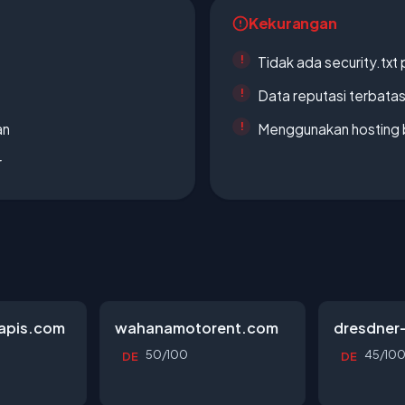
Kekurangan
Tidak ada security.txt 
Data reputasi terbata
an
Menggunakan hosting 
r
apis.com
wahanamotorent.com
dresdner
50/100
45/10
DE
DE