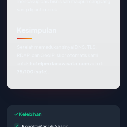
mencakup baik bisnis sah maupun cangkang
yang diganti merek.
Kesimpulan
Setelah memadukan sinyal DNS, TLS,
RDAP, dan GeoIP, skor otomatis kami
untuk
hotelperdanawisata.com
ada di
75/100
(
safe
).
Kelebihan
Konektivitas IPv6 hadir