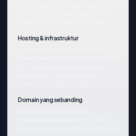
Pemeriksaan HTTPS mengembalikan OK.
Sertifikat TLS yang valid adalah minimum
mutlak yang harus dimiliki situs modern.
Hosting & infrastruktur
Domain saat ini mengarah ke server di
United States
, disajikan oleh HOSTINGER
US. Lokasi hosting tidak sama dengan
kepercayaan, tetapi memberi tahu
yurisdiksi mana yang menangani data.
Domain yang sebanding
Situs dengan metadata serupa
hotelperdanawisata.com
— 0.6 tahun,
hosting United States, SSL valid — biasanya