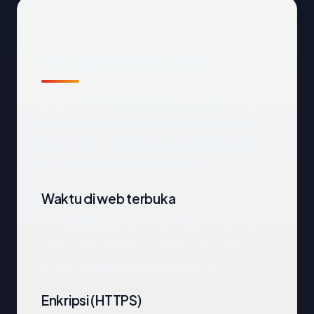
Apa yang kami amati
Melihat
hotelperdanawisata.com
dari
luar, titik data terpenting adalah negara
hosting (United States), status SSL (OK),
dan registrar (NameCheap, Inc.).
Waktu di web terbuka
hotelperdanawisata.com telah terlihat di
DNS publik sekitar 0.6 tahun. Itu cukup
untuk meninggalkan jejak reputasi.
Enkripsi (HTTPS)