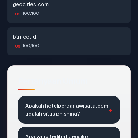
geocities.com
100/100
US
btn.co.id
100/100
US
Pertanyaan Umum
Apakah hotelperdanawisata.com
adalah situs phishing?
Apa yang terlihat berisiko