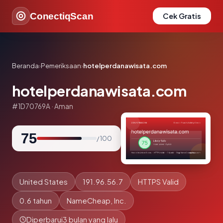
ConectiqScan
Cek Gratis
Beranda
›
Pemeriksaan
›
hotelperdanawisata.com
hotelperdanawisata.com
#1D70769A · Aman
75
/ 100
United States
191.96.56.7
HTTPS Valid
0.6 tahun
NameCheap, Inc.
Diperbarui
3 bulan yang lalu