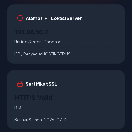
Alamat IP · Lokasi Server
191.96.56.7
United States · Phoenix
ISP / Penyedia:
HOSTINGER US
Sertifikat SSL
HTTPS Valid
R13
Berlaku Sampai:
2026-07-12