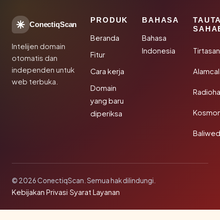
PRODUK
BAHASA
TAUT
ConectiqScan
SAHA
Beranda
Bahasa
Intelijen domain
Indonesia
Tirtasa
Fitur
otomatis dan
independen untuk
Cara kerja
Alamca
web terbuka.
Domain
Radioh
yang baru
Kosmon
diperiksa
Baliwe
© 2026 ConectiqScan. Semua hak dilindungi.
Kebijakan Privasi
·
Syarat Layanan