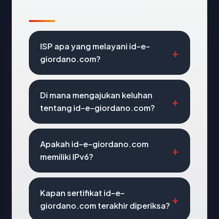
Pertanyaan Umum
ISP apa yang melayani id-e-
giordano.com?
Di mana mengajukan keluhan
tentang id-e-giordano.com?
Apakah id-e-giordano.com
memiliki IPv6?
Kapan sertifikat id-e-
giordano.com terakhir diperiksa?