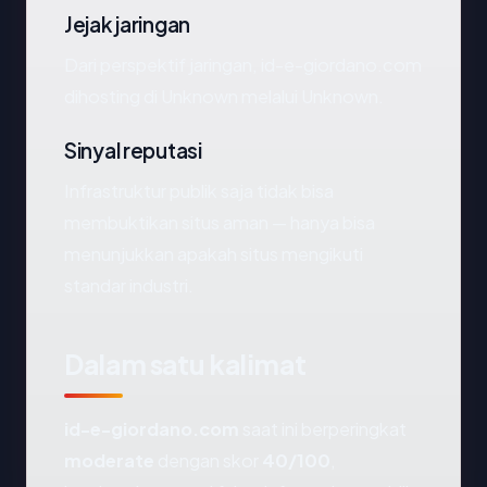
Jejak jaringan
Dari perspektif jaringan, id-e-giordano.com
dihosting di Unknown melalui Unknown.
Sinyal reputasi
Infrastruktur publik saja tidak bisa
membuktikan situs aman — hanya bisa
menunjukkan apakah situs mengikuti
standar industri.
Dalam satu kalimat
id-e-giordano.com
saat ini berperingkat
moderate
dengan skor
40/100
,