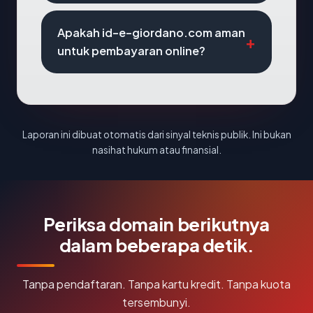
Apakah id-e-giordano.com aman
untuk pembayaran online?
Laporan ini dibuat otomatis dari sinyal teknis publik. Ini bukan
nasihat hukum atau finansial.
Periksa domain berikutnya
dalam beberapa detik.
Tanpa pendaftaran. Tanpa kartu kredit. Tanpa kuota
tersembunyi.