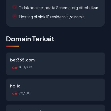
Tidak ada metadata Schema.org diterbitkan
Hosting di blok IP residensial/dinamis
Domain Terkait
bet365.com
100/100
GB
ho.io
70/100
GB