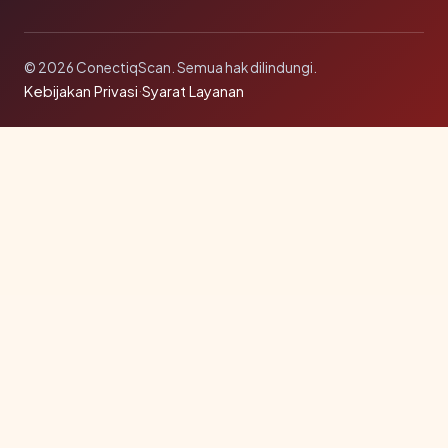
© 2026 ConectiqScan. Semua hak dilindungi.
Kebijakan Privasi
·
Syarat Layanan