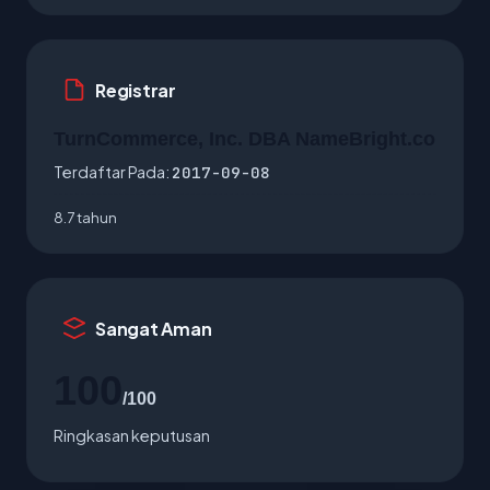
Registrar
TurnCommerce, Inc. DBA NameBright.co
Terdaftar Pada:
2017-09-08
8.7 tahun
Sangat Aman
100
/100
Ringkasan keputusan