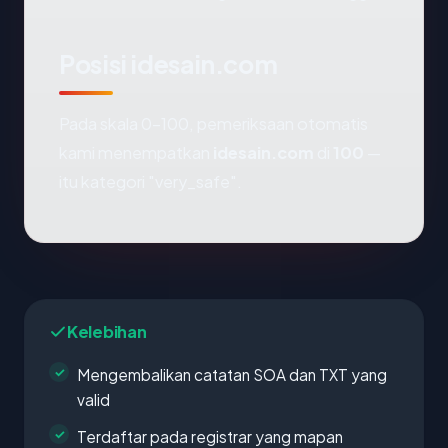
Posisi idesain.com
Pada skala 0-100, pemeriksaan otomatis
kami menempatkan
idesain.com
di
100
—
itu kategori "very_safe".
Kelebihan
Mengembalikan catatan SOA dan TXT yang
valid
Terdaftar pada registrar yang mapan