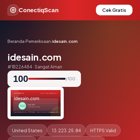
ConectiqScan
Cek Gratis
Beranda
›
Pemeriksaan
›
idesain.com
idesain.com
#1B226484 · Sangat Aman
100
/ 100
United States
13.223.25.84
HTTPS Valid