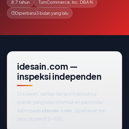
8.7 tahun
TurnCommerce, Inc. DBA N
Diperbarui
3 bulan yang lalu
idesain.com —
inspeksi independen
Di bawah: setiap fakta infrastruktur
publik yang bisa ditemukan pemindai
kami pada
idesain.com
, dipetakan ke
skor objektif 0-100.