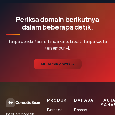
Periksa domain berikutnya
dalam beberapa detik.
Tanpa pendaftaran. Tanpa kartu kredit. Tanpa kuota
tersembunyi.
Mulai cek gratis →
PRODUK
BAHASA
TAUT
ConectiqScan
SAHA
Beranda
Bahasa
Intelijen domain