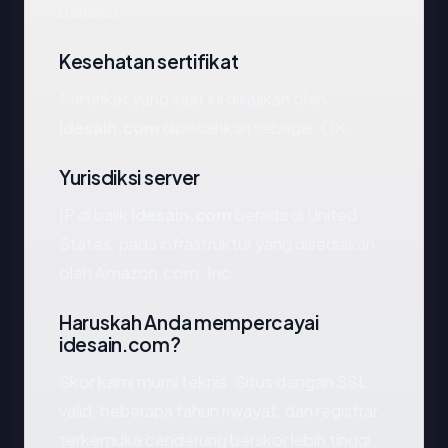
berisiko.
Kesehatan sertifikat
Sertifikat yang saat ini disajikan oleh
idesain.com
dipecahkan sebagai: OK.
Yurisdiksi server
IP di balik
idesain.com
berada di United
States, pada infrastruktur yang disediakan
oleh Amazon.com, Inc..
Haruskah Anda mempercayai
idesain.com?
Skor kami murni teknis. Situs dengan SSL
valid, beberapa tahun riwayat, dan registrar
terkemuka cenderung berskor lebih tinggi.