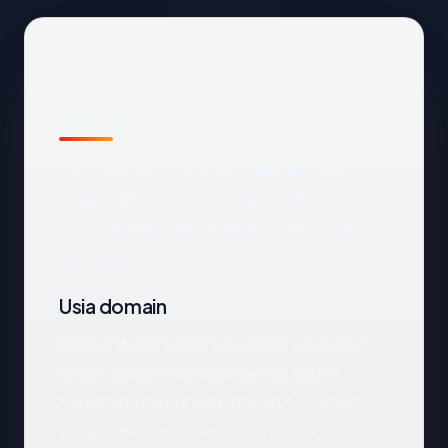
Sekilas
Cara tercepat membaca
idesain.com
:
negara United States, usia 8.7 tahun, SSL
OK, registrar TurnCommerce, Inc. DBA
NameBright.com.
Usia domain
Domain telah terdaftar selama sekitar 8.7
tahun, yang menempatkannya dalam
kategori kematangan "mature". Domain
yang lebih tua secara statistik kurang