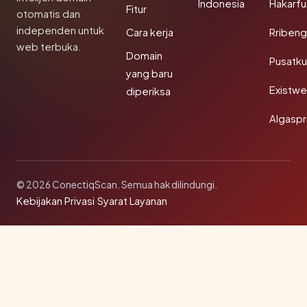
Indonesia
Hakarfu
Fitur
otomatis dan
independen untuk
Cara kerja
Rribeng
web terbuka.
Domain
Pusatk
yang baru
Existw
diperiksa
Algaspr
© 2026 ConectiqScan. Semua hak dilindungi.
Kebijakan Privasi
·
Syarat Layanan