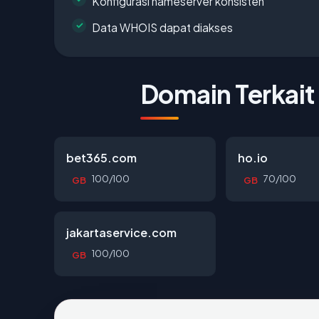
Konfigurasi nameserver konsisten
Data WHOIS dapat diakses
Domain Terkait
bet365.com
ho.io
100/100
70/100
GB
GB
jakartaservice.com
100/100
GB