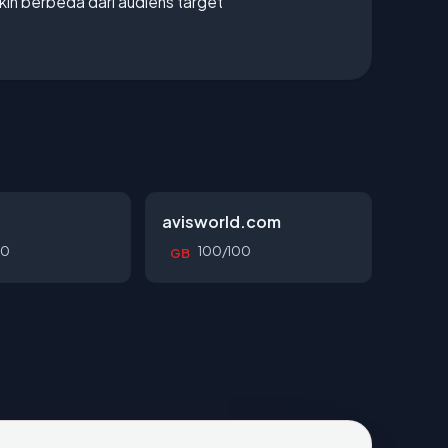
gkin berbeda dari audiens target
avisworld.com
00
100/100
GB