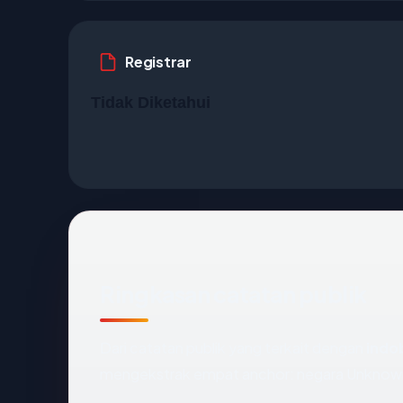
Registrar
Tidak Diketahui
Ringkasan catatan publik
Dari catatan publik yang terkait dengan
indo
mengekstrak empat anchor: negara Unknown, r