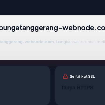
dobungatanggerang-webnode.c
atanggerang-webnode.com
, luangkan waktu untuk meli
Sertifikat SSL
Tanpa HTTPS