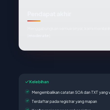
Pendapat akhir
Menggabungkan semua sinyal, kami menilai
(
moderate
).
Kelebihan
Mengembalikan catatan SOA dan TXT yang v
Terdaftar pada registrar yang mapan