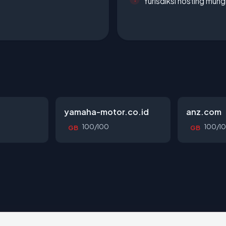
Yurisdiksi hosting mun
yamaha-motor.co.id
anz.com
100/100
100/1
GB
GB