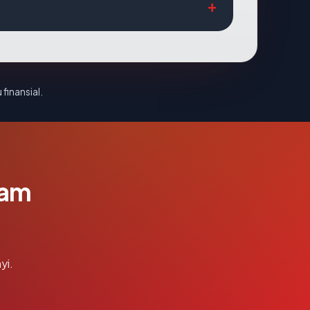
 finansial.
lam
yi.