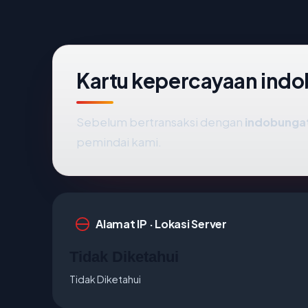
Kartu kepercayaan in
Sebelum bertransaksi dengan
indobung
pemindai kami.
Alamat IP · Lokasi Server
Tidak Diketahui
Tidak Diketahui