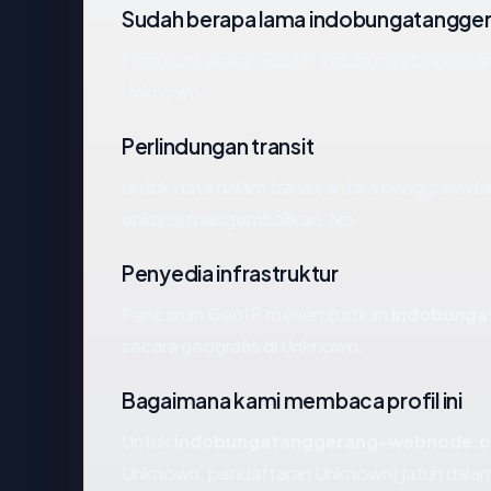
Sudah berapa lama indobungatangg
Menurut catatan RDAP, indobungatanggerang
Unknown.
Perlindungan transit
Untuk data dalam transit antara pengguna
enkripsi mengembalikan: No.
Penyedia infrastruktur
Pencarian GeoIP menempatkan
indobung
secara geografis di Unknown.
Bagaimana kami membaca profil ini
Untuk
indobungatanggerang-webnode.
Unknown, pendaftaran Unknown) jatuh dalam