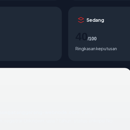
Sedang
40
/100
Ringkasan keputusan
bungatanggerang-webnode.com
, kami
egistrar Unknown, usia ? tahun, status enkripsi No.