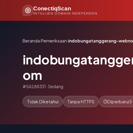
ConectiqScan
INTELIJEN DOMAIN INDEPENDEN
Beranda
›
Pemeriksaan
›
indobungatanggerang-webn
indobungatangge
om
#5A288331 · Sedang
Tidak Diketahui
Tanpa HTTPS
Diperbarui
3