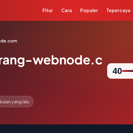
Fitur
Cara
Populer
Tepercaya
ode.com
rang-webnode.c
40
 bulan yang lalu