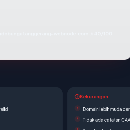
indobungatanggerang-webnode.com
di
40/100
Kekurangan
alid
Domain lebih muda dari
Tidak ada catatan CA