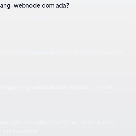
erang-webnode.com ada?
-webnode.com didaftarkan sekitar ? tahun lalu melalui
 dan indobungatanggerang-webnode.com, pemeriksaan
atanggerang-webnode.com
di jaringan Unknown,
com
, gambaran gabungan (? tahun, SSL No, hosting
 pita "moderate".