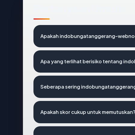
Pertanyaan Umum
Apakah indobungatanggerang-webnode
Apa yang terlihat berisiko tentang 
Seberapa sering indobungatanggeran
Apakah skor cukup untuk memutuskan