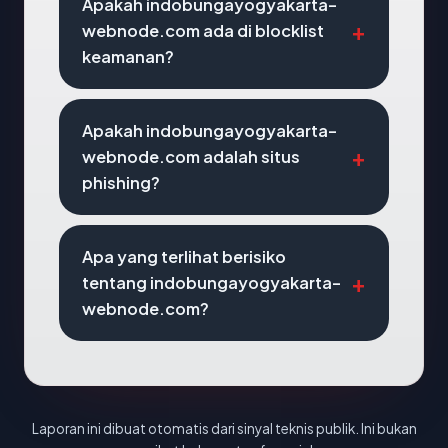
Apakah indobungayogyakarta-
webnode.com ada di blocklist
keamanan?
Apakah indobungayogyakarta-
webnode.com adalah situs
phishing?
Apa yang terlihat berisiko
tentang indobungayogyakarta-
webnode.com?
Laporan ini dibuat otomatis dari sinyal teknis publik. Ini bukan