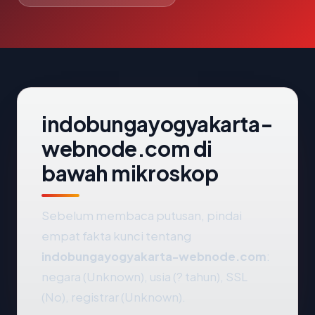
indobungayogyakarta-
webnode.com di
bawah mikroskop
Sebelum membaca putusan, pindai
empat fakta kunci tentang
indobungayogyakarta-webnode.com
:
negara (Unknown), usia (? tahun), SSL
(No), registrar (Unknown).