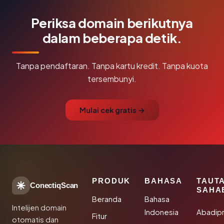
Periksa domain berikutnya
dalam beberapa detik.
Tanpa pendaftaran. Tanpa kartu kredit. Tanpa kuota
tersembunyi.
Mulai cek gratis →
PRODUK
BAHASA
TAUT
ConectiqScan
SAHA
Beranda
Bahasa
Intelijen domain
Indonesia
Abadip
Fitur
otomatis dan