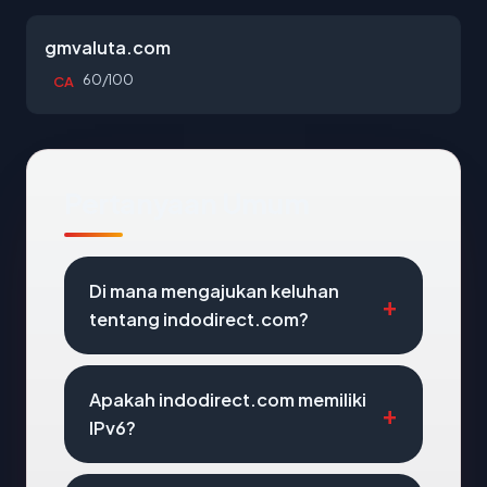
gmvaluta.com
60/100
CA
Pertanyaan Umum
Di mana mengajukan keluhan
tentang indodirect.com?
Apakah indodirect.com memiliki
IPv6?