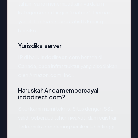
tahun, yang menempatkannya dalam
kategori kematangan "mature". Domain
yang lebih tua secara statistik kurang
berisiko.
Yurisdiksi server
IP di balik
indodirect.com
berada di
Canada, pada infrastruktur yang disediakan
oleh Amazon.com, Inc..
Haruskah Anda mempercayai
indodirect.com?
Skor kami murni teknis. Situs dengan SSL
valid, beberapa tahun riwayat, dan registrar
terkemuka cenderung berskor lebih tinggi.