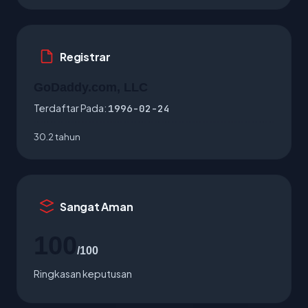
Registrar
GoDaddy.com, LLC
Terdaftar Pada:
1996-02-24
30.2 tahun
Sangat Aman
100
/100
Ringkasan keputusan