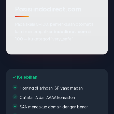
Posisi indodirect.com
Pada skala 0-100, pemeriksaan otomatis
kami menempatkan
indodirect.com
di
100
— itu kategori "very_safe".
Kelebihan
Hosting di jaringan ISP yang mapan
Catatan A dan AAAA konsisten
SAN mencakup domain dengan benar