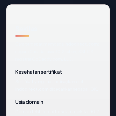
Sekilas
Cara tercepat membaca
indodirect.com
:
negara Canada, usia 30.2 tahun, SSL OK,
registrar GoDaddy.com, LLC.
Kesehatan sertifikat
Sertifikat yang saat ini disajikan oleh
indodirect.com
dipecahkan sebagai: OK.
Usia domain
Domain telah terdaftar selama sekitar 30.2