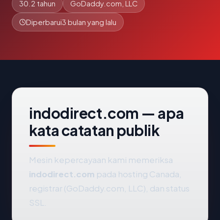
30.2 tahun
GoDaddy.com, LLC
Diperbarui
3 bulan yang lalu
indodirect.com — apa
kata catatan publik
Mesin kepercayaan kami memeriksa
indodirect.com
pada hosting Canada,
registrar (GoDaddy.com, LLC), dan status
SSL.