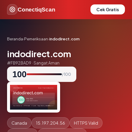
ConectiqScan
Cek Gratis
Beranda
›
Pemeriksaan
›
indodirect.com
indodirect.com
#FB92BAD9 · Sangat Aman
100
/ 100
Canada
15.197.204.56
HTTPS Valid