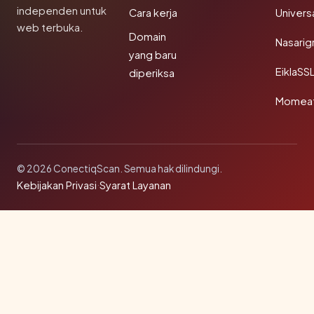
independen untuk
Cara kerja
Univer
web terbuka.
Domain
Nasarig
yang baru
EiklaSS
diperiksa
Momea
© 2026 ConectiqScan. Semua hak dilindungi.
Kebijakan Privasi
·
Syarat Layanan