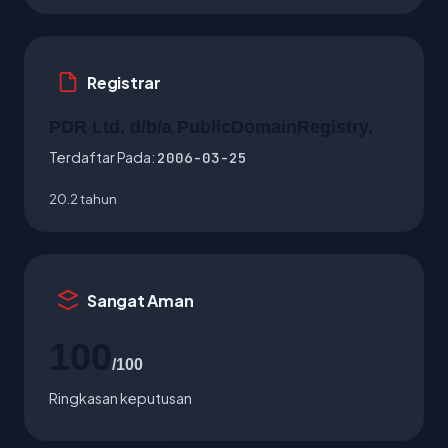
Registrar
PDR Ltd. d/b/a PublicDomainRegistry.
Terdaftar Pada:
2006-03-25
20.2 tahun
Sangat Aman
100
/100
Ringkasan keputusan