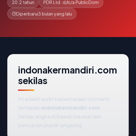
20.2 tahun
PDR Ltd. d/b/a PublicDom
Diperbarui
3 bulan yang lalu
indonakermandiri.com
sekilas
Ini adalah audit kepercayaan otomatis
terhadap
indonakermandiri.com
.
Setiap angka di bawah berasal dari
pencarian publik langsung.