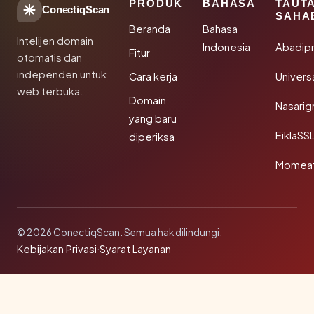
PRODUK
BAHASA
TAUT
ConectiqScan
SAHA
Beranda
Bahasa
Intelijen domain
Indonesia
Abadip
Fitur
otomatis dan
independen untuk
Cara kerja
Univer
web terbuka.
Domain
Nasarig
yang baru
EiklaSS
diperiksa
Momea
© 2026 ConectiqScan. Semua hak dilindungi.
Kebijakan Privasi
·
Syarat Layanan