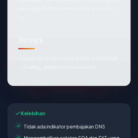
pipa industri. TIDAK membuktikan konten
jujur.
Intinya
indonakermandiri.com berakhir di
100/100
— itu
very_safe
dalam skala kami.
Kelebihan
Tidak ada indikator pembajakan DNS
Mengembalikan catatan SOA dan TXT yang