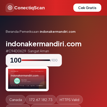
ConectiqScan
Cek Gratis
Beranda
›
Pemeriksaan
›
indonakermandiri.com
indonakermandiri.com
#C94D0629 · Sangat Aman
100
/ 100
Canada
172.67.182.73
HTTPS Valid