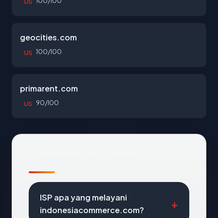
100/100
US
geocities.com
100/100
US
primarent.com
90/100
US
Pertanyaan Umum
ISP apa yang melayani
indonesiacommerce.com?