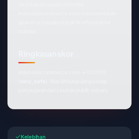
Skor kepercayaan otomatis
indonesiacommerce.com mencerminkan
apakah ia mengikuti praktik infrastruktur
standar.
Ringkasan skor
indonesiacommerce.com → 100/100
(
very_safe
). Nilai dihitung ulang setiap
penyegaran dari catatan publik terbaru.
Kelebihan