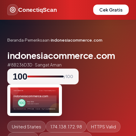
ConectiqScan
Cek Gratis
Beranda
›
Pemeriksaan
›
indonesiacommerce.com
indonesiacommerce.com
#8B236D3D · Sangat Aman
100
/ 100
United States
174.138.172.98
HTTPS Valid