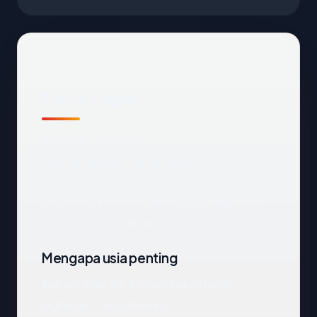
Fakta cepat
Sebelum mendalam:
indonesiacommerce.com
terdaftar
melalui Tucows Domains Inc. dan saat ini
dihosting di United States. SSL pada host
apex mengembalikan: OK.
Mengapa usia penting
Rekam jejak 24.2 tahun bukan bukti
legitimasi, tetapi berarti