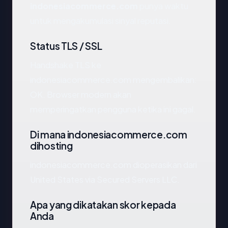
indonesiacommerce.com
punya waktu
untuk mengakumulasi sinyal reputasi.
Status TLS / SSL
Handshake TLS ke
indonesiacommerce.com mengembalikan:
OK. Browser modern akan
memperingatkan pengguna ketika ini gagal.
Di mana indonesiacommerce.com
dihosting
indonesiacommerce.com dioperasikan dari
United States via Secured Servers LLC.
Apa yang dikatakan skor kepada
Anda