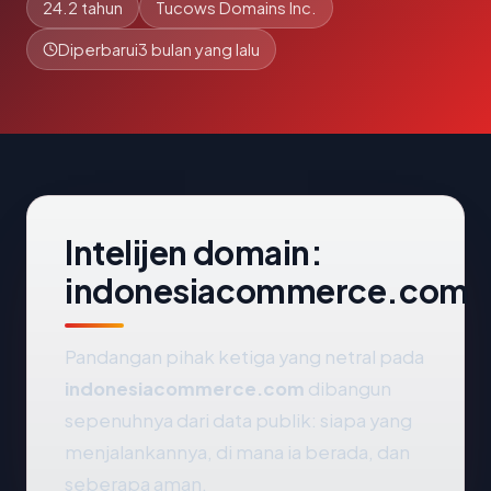
24.2 tahun
Tucows Domains Inc.
Diperbarui
3 bulan yang lalu
Intelijen domain:
indonesiacommerce.com
Pandangan pihak ketiga yang netral pada
indonesiacommerce.com
dibangun
sepenuhnya dari data publik: siapa yang
menjalankannya, di mana ia berada, dan
seberapa aman.