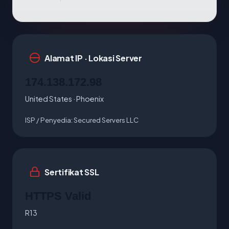
Alamat IP · Lokasi Server
174.138.172.98
United States · Phoenix
ISP / Penyedia:
Secured Servers LLC
Sertifikat SSL
HTTPS Valid
R13