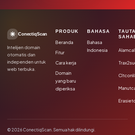
PRODUK
BAHASA
TAUT
ConectiqScan
SAHA
Beranda
Bahasa
Intelijen domain
Indonesia
Alamca
Fitur
otomatis dan
independen untuk
Cara kerja
Trax2s
web terbuka.
Domain
Cltconl
yang baru
Manutc
diperiksa
Erasiet
© 2026 ConectiqScan. Semua hak dilindungi.