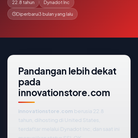
22.8 tahun
Dynadot Inc
Diperbarui
3 bulan yang lalu
Pandangan lebih dekat
pada
innovationstore.com
innovationstore.com
berusia 22.8
tahun, dihosting di United States,
terdaftar melalui Dynadot Inc, dan saat ini
menyajikan status SSL OK.