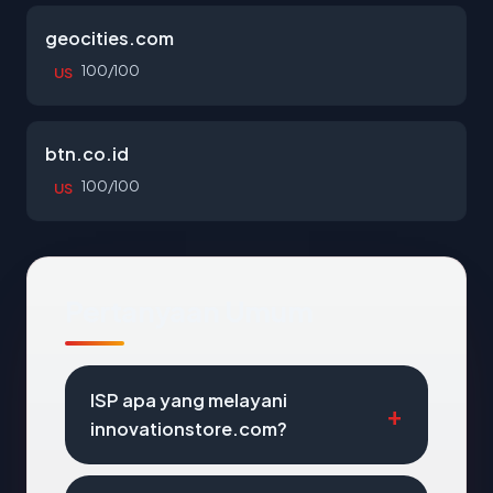
geocities.com
100/100
US
btn.co.id
100/100
US
Pertanyaan Umum
ISP apa yang melayani
innovationstore.com?