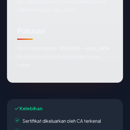
Inc, negara United States) biasanya jatuh
dalam kategori "very_safe".
Putusan
Skor kepercayaan:
100/100
—
very_safe
.
Ini adalah putusan otomatis dan hanya
teknis.
Kelebihan
Sertifikat dikeluarkan oleh CA terkenal