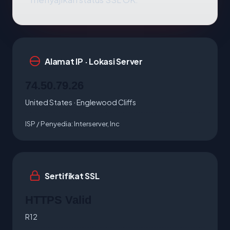
Alamat IP · Lokasi Server
74.50.79.26
United States · Englewood Cliffs
ISP / Penyedia:
Interserver, Inc
Sertifikat SSL
HTTPS Valid
R12