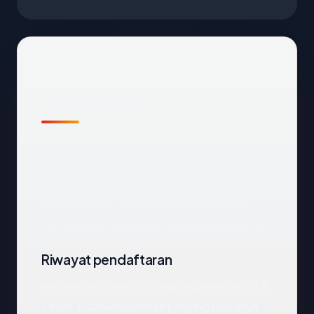
Temuan awal
Pemeriksaan otomatis kami terhadap
innovationstore.com
mengembalikan
respons DNS bersih yang mengarah ke
United States, disajikan oleh Interserver,
Inc, dengan handshake TLS merespons OK.
Riwayat pendaftaran
innovationstore.com telah ada sekitar 22.8
tahun. Domain berumur panjang biasanya