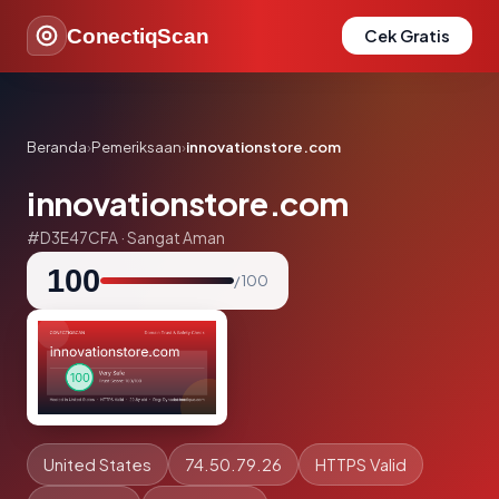
ConectiqScan
Cek Gratis
Beranda
›
Pemeriksaan
›
innovationstore.com
innovationstore.com
#D3E47CFA · Sangat Aman
100
/ 100
United States
74.50.79.26
HTTPS Valid