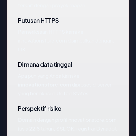
terkait dengan proyek mapan.
Putusan HTTPS
Pemeriksaan HTTPS kami ke
innovationstore.com disimpulkan dengan:
OK.
Di mana data tinggal
Apa pun yang Anda kirim ke
innovationstore.com
diproses di server
yang berlokasi di United States.
Perspektif risiko
Domain dengan profil innovationstore.com
(usia 22.8 tahun, SSL OK, registrar Dynadot