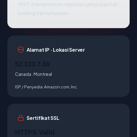
1997, menandakan reputasi yang stabil di
bidang kemanusiaan.
Alamat IP · Lokasi Server
52.223.7.59
Canada · Montreal
ISP / Penyedia:
Amazon.com, Inc.
Sertifikat SSL
HTTPS Valid