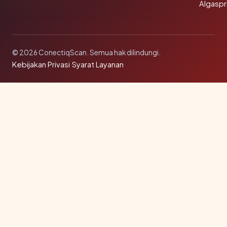
Algaspr
© 2026 ConectiqScan. Semua hak dilindungi.
Kebijakan Privasi
·
Syarat Layanan