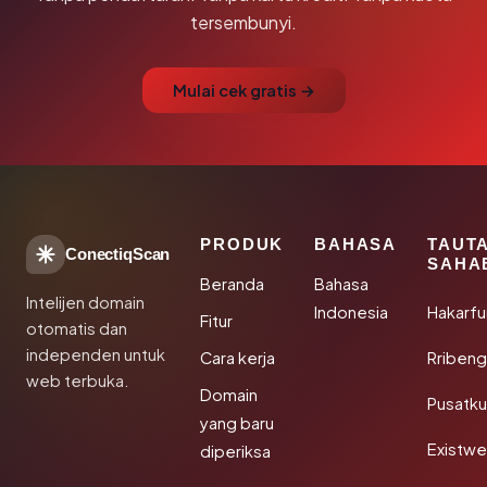
tersembunyi.
Mulai cek gratis →
PRODUK
BAHASA
TAUT
ConectiqScan
SAHA
Beranda
Bahasa
Intelijen domain
Indonesia
Hakarfu
Fitur
otomatis dan
independen untuk
Cara kerja
Rribeng
web terbuka.
Domain
Pusatk
yang baru
Existw
diperiksa