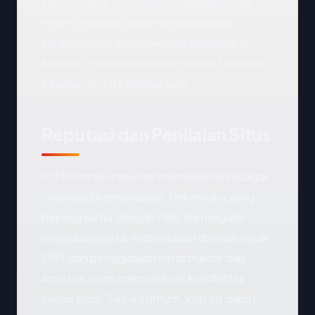
seluruh dunia. Situs iom.int adalah portal
resmi organisasi yang menggunakan
sertifikat SSL yang valid dan berlokasi di
Kanada, menunjukkan komitmen terhadap
keamanan data pengunjung.
Reputasi dan Penilaian Situs
IOM memiliki reputasi internasional sebagai
organisasi kemanusiaan terkemuka yang
bekerja sama dengan PBB dan negara-
negara anggota. Keberadaan domain sejak
1997 dan penggunaan infrastruktur dari
Amazon.com memperkuat kredibilitas
teknis situs. Secara umum, iom.int dapat