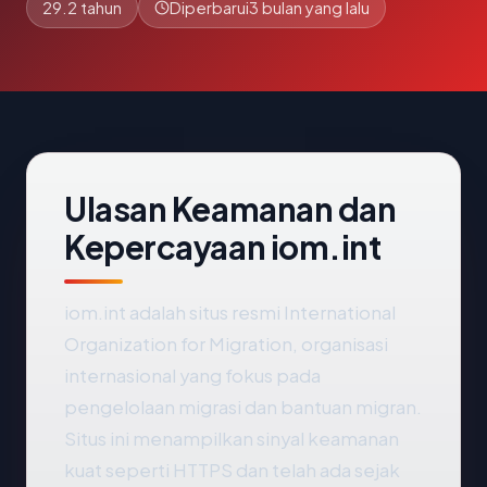
29.2 tahun
Diperbarui
3 bulan yang lalu
Ulasan Keamanan dan
Kepercayaan iom.int
iom.int adalah situs resmi International
Organization for Migration, organisasi
internasional yang fokus pada
pengelolaan migrasi dan bantuan migran.
Situs ini menampilkan sinyal keamanan
kuat seperti HTTPS dan telah ada sejak