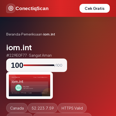
ConectiqScan
Cek Gratis
Beranda
›
Pemeriksaan
›
iom.int
iom.int
#229E0F77 · Sangat Aman
100
/ 100
Canada
52.223.7.59
HTTPS Valid