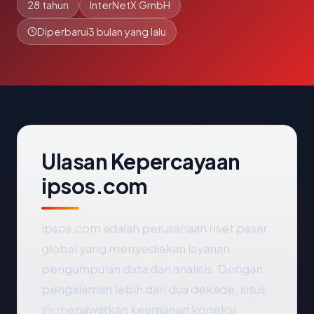
28 tahun
InterNetX GmbH
Diperbarui
3 bulan yang lalu
Ulasan Kepercayaan
ipsos.com
ipsos.com adalah perusahaan riset pasar
global yang menyediakan layanan
pengumpulan data dan analisis. Dengan
pengalaman lebih dari dua dekade, situs
ini menawarkan keamanan koneksi