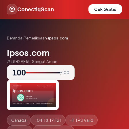
ConectiqScan
Cek Gratis
Beranda
›
Pemeriksaan
›
ipsos.com
ipsos.com
#28B2AE18 · Sangat Aman
100
/ 100
Canada
104.18.17.121
HTTPS Valid