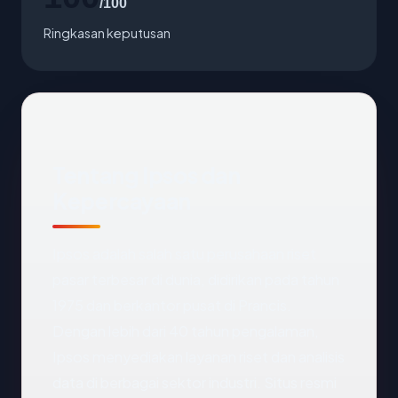
/100
Ringkasan keputusan
Tentang Ipsos dan
Kepercayaan
Ipsos adalah salah satu perusahaan riset
pasar terbesar di dunia, didirikan pada tahun
1975 dan berkantor pusat di Prancis.
Dengan lebih dari 40 tahun pengalaman,
Ipsos menyediakan layanan riset dan analisis
data di berbagai sektor industri. Situs resmi