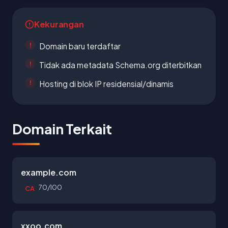
Kekurangan
Domain baru terdaftar
Tidak ada metadata Schema.org diterbitkan
Hosting di blok IP residensial/dinamis
Domain Terkait
example.com
70/100
CA
xxoo.com