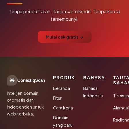
Tanpa pendaftaran. Tanpa kartu kredit. Tanpa kuota
tersembunyi.
Mulai cek gratis →
PRODUK
BAHASA
TAUT
ConectiqScan
SAHA
Beranda
Bahasa
Intelijen domain
Indonesia
Tirtasa
Fitur
otomatis dan
independen untuk
Cara kerja
Alamca
web terbuka.
Domain
Radioh
yang baru