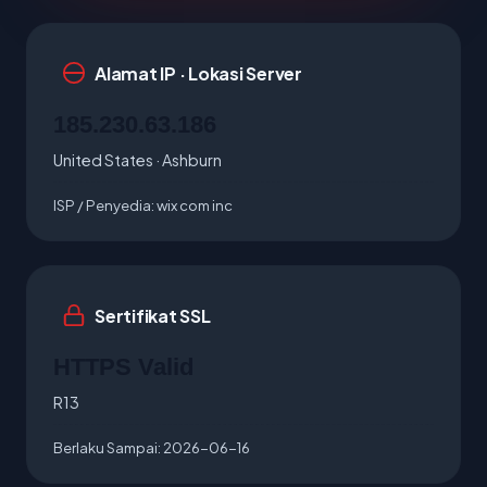
Alamat IP · Lokasi Server
185.230.63.186
United States · Ashburn
ISP / Penyedia:
wix com inc
Sertifikat SSL
HTTPS Valid
R13
Berlaku Sampai:
2026-06-16