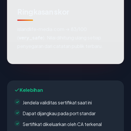
Ringkasan skor
islandlife-media.com → 83/100
(
very_safe
). Nilai dihitung ulang setiap
penyegaran dari catatan publik terbaru.
Kelebihan
Jendela validitas sertifikat saat ini
Dapat dijangkau pada port standar
Sertifikat dikeluarkan oleh CA terkenal