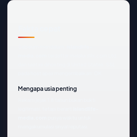
Fakta cepat
Sebelum mendalam:
islandlife-
media.com
terdaftar melalui Wix.com Ltd.
dan saat ini dihosting di United States. SSL
pada host apex mengembalikan: OK.
Mengapa usia penting
Rekam jejak 1.8 tahun bukan bukti
legitimasi, tetapi berarti
islandlife-
media.com
punya waktu untuk
mengakumulasi sinyal reputasi.