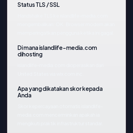
Status TLS / SSL
Handshake TLS ke islandlife-media.com
mengembalikan: OK. Browser modern akan
memperingatkan pengguna ketika ini gagal.
Di mana islandlife-media.com
dihosting
islandlife-media.com dioperasikan dari
United States via wix com inc.
Apa yang dikatakan skor kepada
Anda
Skor kepercayaan otomatis islandlife-
media.com mencerminkan apakah ia
mengikuti praktik infrastruktur standar.