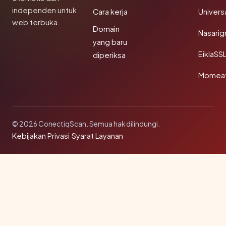
independen untuk
Cara kerja
Univer
web terbuka.
Domain
Nasarig
yang baru
EiklaSS
diperiksa
Momea
© 2026 ConectiqScan. Semua hak dilindungi.
Kebijakan Privasi
·
Syarat Layanan