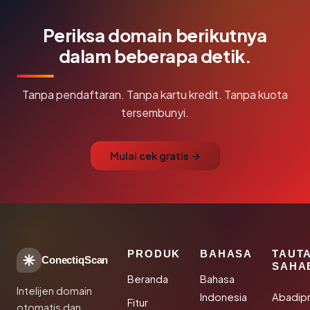
Periksa domain berikutnya
dalam beberapa detik.
Tanpa pendaftaran. Tanpa kartu kredit. Tanpa kuota
tersembunyi.
Mulai cek gratis →
PRODUK
BAHASA
TAUT
ConectiqScan
SAHA
Beranda
Bahasa
Intelijen domain
Indonesia
Abadip
Fitur
otomatis dan