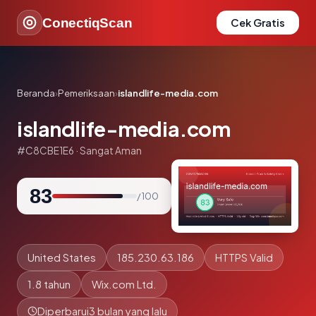
ConectiqScan
Cek Gratis
Beranda
›
Pemeriksaan
›
islandlife-media.com
islandlife-media.com
#C8CBE1E6 · Sangat Aman
83
/ 100
United States
185.230.63.186
HTTPS Valid
1.8 tahun
Wix.com Ltd.
Diperbarui
3 bulan yang lalu