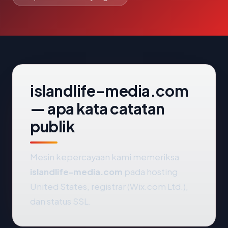
islandlife-media.com
— apa kata catatan
publik
Mesin kepercayaan kami memeriksa
islandlife-media.com
pada hosting
United States, registrar (Wix.com Ltd.),
dan status SSL.