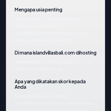
Mengapa usia penting
Rekam jejak 21.1 tahun bukan bukti
legitimasi, tetapi berarti
islandvillasbali.com
punya waktu untuk
mengakumulasi sinyal reputasi.
Di mana islandvillasbali.com dihosting
islandvillasbali.com dioperasikan dari
Canada via Cloudflare, Inc..
Apa yang dikatakan skor kepada
Anda
Skor kepercayaan otomatis
islandvillasbali.com mencerminkan apakah
ia mengikuti praktik infrastruktur standar.