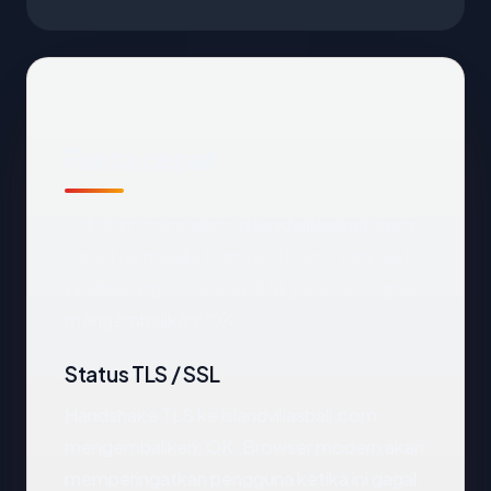
Fakta cepat
Sebelum mendalam:
islandvillasbali.com
terdaftar melalui Domain-It!, Inc. dan saat
ini dihosting di Canada. SSL pada host apex
mengembalikan: OK.
Status TLS / SSL
Handshake TLS ke islandvillasbali.com
mengembalikan: OK. Browser modern akan
memperingatkan pengguna ketika ini gagal.