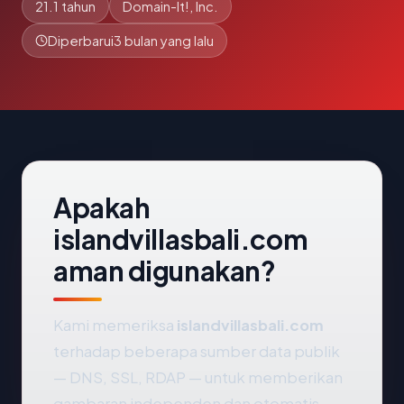
21.1 tahun
Domain-It!, Inc.
Diperbarui
3 bulan yang lalu
Apakah
islandvillasbali.com
aman digunakan?
Kami memeriksa
islandvillasbali.com
terhadap beberapa sumber data publik
— DNS, SSL, RDAP — untuk memberikan
gambaran independen dan otomatis.