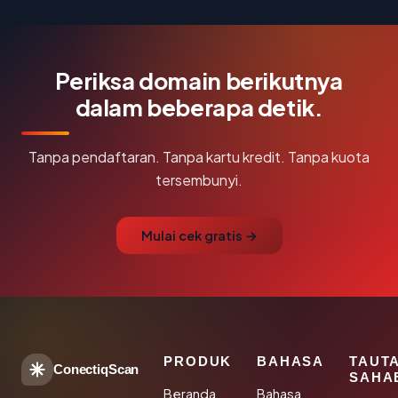
Periksa domain berikutnya
dalam beberapa detik.
Tanpa pendaftaran. Tanpa kartu kredit. Tanpa kuota
tersembunyi.
Mulai cek gratis →
PRODUK
BAHASA
TAUT
ConectiqScan
SAHA
Beranda
Bahasa