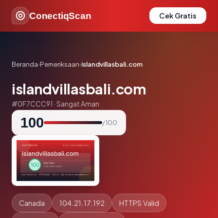
ConectiqScan
Cek Gratis
Beranda
›
Pemeriksaan
›
islandvillasbali.com
islandvillasbali.com
#0F7CCC91 · Sangat Aman
100
/ 100
Canada
104.21.17.192
HTTPS Valid