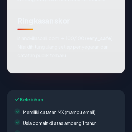
Ringkasan skor
islandvillasbali.com → 100/100 (
very_safe
).
Nilai dihitung ulang setiap penyegaran dari
catatan publik terbaru.
Kelebihan
Memiliki catatan MX (mampu email)
Usia domain di atas ambang 1 tahun