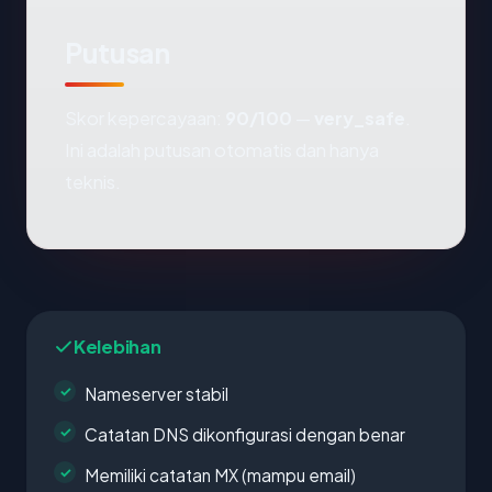
Putusan
Skor kepercayaan:
90/100
—
very_safe
.
Ini adalah putusan otomatis dan hanya
teknis.
Kelebihan
Nameserver stabil
Catatan DNS dikonfigurasi dengan benar
Memiliki catatan MX (mampu email)