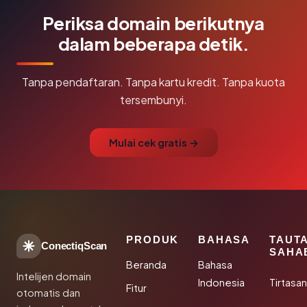
Periksa domain berikutnya
dalam beberapa detik.
Tanpa pendaftaran. Tanpa kartu kredit. Tanpa kuota
tersembunyi.
Mulai cek gratis →
PRODUK
BAHASA
TAUT
ConectiqScan
SAHA
Beranda
Bahasa
Intelijen domain
Indonesia
Tirtasa
Fitur
otomatis dan