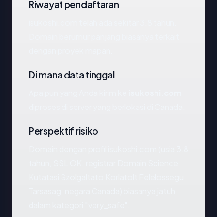
Riwayat pendaftaran
isukoshi.com telah ada sekitar 3.8 tahun.
Domain berumur panjang biasanya terkait
dengan proyek mapan.
Di mana data tinggal
Apa pun yang Anda kirim ke
isukoshi.com
diproses di server yang berlokasi di Canada.
Perspektif risiko
Domain dengan profil isukoshi.com (usia 3.8
tahun, SSL OK, registrar Domain Science
Kutatasi Szolgaltato Korlatolt Felelossegu
Tarsasag, negara Canada) biasanya jatuh
dalam kategori "very_safe".