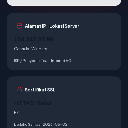
Alamat IP · Lokasi Server
104.247.81.99
Canada · Windsor
ISP / Penyedia:
Team Internet AG
Sertifikat SSL
HTTPS Valid
E7
Berlaku Sampai:
2026-06-02