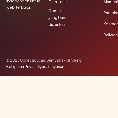
independen untuk
Cara kerja
Alamca
web terbuka.
Domain
Radioh
yang baru
Kosmon
diperiksa
Baliwe
© 2026 ConectiqScan. Semua hak dilindungi.
Kebijakan Privasi
·
Syarat Layanan