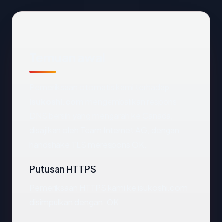
Temuan awal
Pemeriksaan otomatis kami terhadap
isukoshi.com
mengembalikan respons
DNS bersih yang mengarah ke Canada,
disajikan oleh Team Internet AG, dengan
handshake TLS merespons OK.
Putusan HTTPS
Pemeriksaan HTTPS kami ke isukoshi.com
disimpulkan dengan: OK.