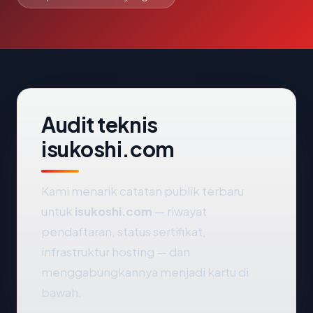
Audit teknis
isukoshi.com
Kami menarik catatan publik terbaru
untuk
isukoshi.com
— riwayat
pendaftaran, status sertifikat,
infrastruktur hosting — dan
menggabungkannya menjadi kartu di
bawah.