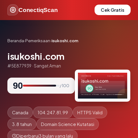
ConectiqScan
Cek Gratis
Beranda
›
Pemeriksaan
›
isukoshi.com
isukoshi.com
#5E877939 · Sangat Aman
90
/ 100
Canada
104.247.81.99
HTTPS Valid
3.8 tahun
Domain Science Kutatasi
Diperbarui
3 bulan yang lalu