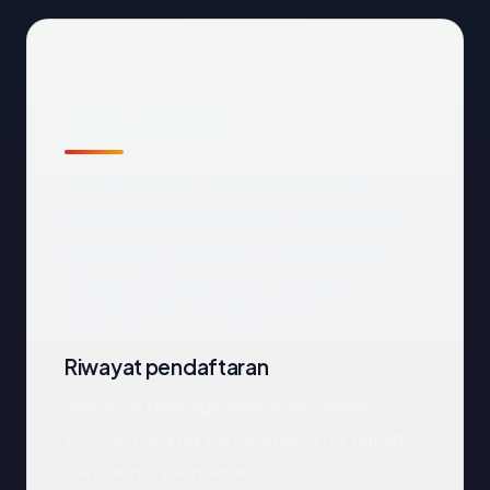
Temuan awal
Pemeriksaan otomatis kami terhadap
ithb.ac.id
mengembalikan respons DNS
bersih yang mengarah ke United States,
disajikan oleh wix com inc, dengan
handshake TLS merespons OK.
Riwayat pendaftaran
ithb.ac.id telah ada sekitar 24.1 tahun.
Domain berumur panjang biasanya terkait
dengan proyek mapan.