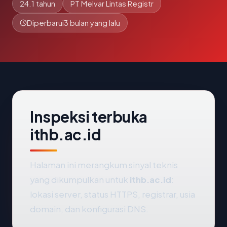
24.1 tahun
PT Melvar Lintas Registr
Diperbarui
3 bulan yang lalu
Inspeksi terbuka
ithb.ac.id
Halaman ini merangkum sinyal teknis
yang dikumpulkan untuk
ithb.ac.id
:
lokasi server, status HTTPS, registrar, usia
domain, dan konfigurasi DNS.