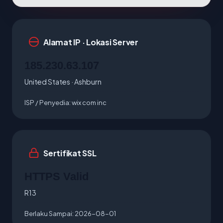
Alamat IP · Lokasi Server
185.230.63.107
United States · Ashburn
ISP / Penyedia:
wix com inc
Sertifikat SSL
HTTPS Valid
R13
Berlaku Sampai:
2026-08-01