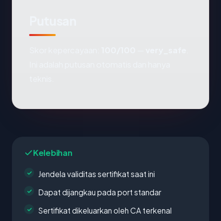
Putusan
Skor kepercayaan:
100/100
—
very_safe
.
Ini adalah putusan otomatis dan hanya
teknis.
Kelebihan
Jendela validitas sertifikat saat ini
Dapat dijangkau pada port standar
Sertifikat dikeluarkan oleh CA terkenal