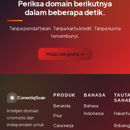
Periksa domain berikutnya
dalam beberapa detik.
Tanpa pendaftaran. Tanpa kartu kredit. Tanpa kuota
tersembunyi.
Mulai cek gratis →
PRODUK
BAHASA
TAUT
ConectiqScan
SAHA
Beranda
Bahasa
Intelijen domain
Indonesia
Hakarfu
Fitur
otomatis dan
independen untuk
Cara kerja
Rribeng