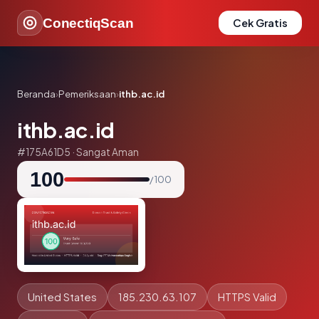
ConectiqScan
Cek Gratis
Beranda
›
Pemeriksaan
›
ithb.ac.id
ithb.ac.id
#175A61D5 · Sangat Aman
100
/ 100
United States
185.230.63.107
HTTPS Valid