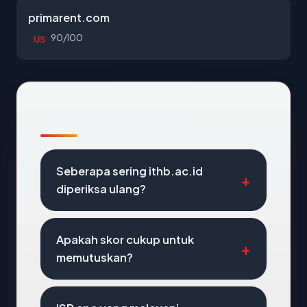
primarent.com
90/100
US
Pertanyaan Umum
Seberapa sering ithb.ac.id
diperiksa ulang?
Apakah skor cukup untuk
memutuskan?