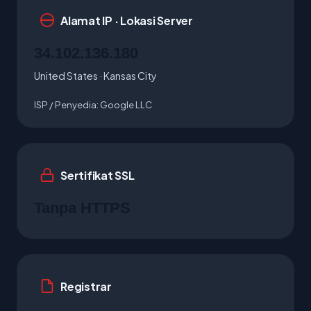
Alamat IP · Lokasi Server
34.102.136.180
United States · Kansas City
ISP / Penyedia:
Google LLC
Sertifikat SSL
Tanpa HTTPS
Registrar