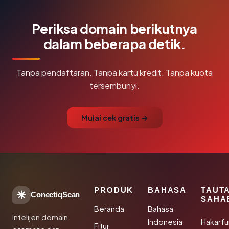
Periksa domain berikutnya
dalam beberapa detik.
Tanpa pendaftaran. Tanpa kartu kredit. Tanpa kuota
tersembunyi.
Mulai cek gratis →
PRODUK
BAHASA
TAUT
ConectiqScan
SAHA
Beranda
Bahasa
Intelijen domain
Indonesia
Hakarfu
Fitur