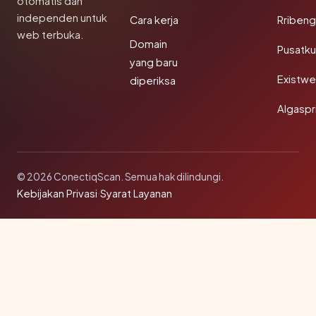
otomatis dan
independen untuk
Cara kerja
Rribeng
web terbuka.
Domain
Pusatk
yang baru
Existw
diperiksa
Algaspr
© 2026 ConectiqScan. Semua hak dilindungi.
Kebijakan Privasi
·
Syarat Layanan