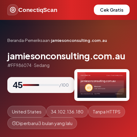
ConectiqScan
Cek Gratis
Beranda
›
Pemeriksaan
›
jamiesonconsulting.com.au
jamiesonconsulting.com.au
#FF986074 · Sedang
45
/ 100
United States
34.102.136.180
Tanpa HTTPS
Diperbarui
3 bulan yang lalu