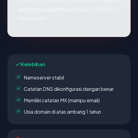
Menggabungkan semua sinyal, kami menilai
jamiesonconsulting.com.au
di
45/100
(
moderate
).
Kelebihan
Nameserver stabil
Catatan DNS dikonfigurasi dengan benar
Memiliki catatan MX (mampu email)
Usia domain di atas ambang 1 tahun