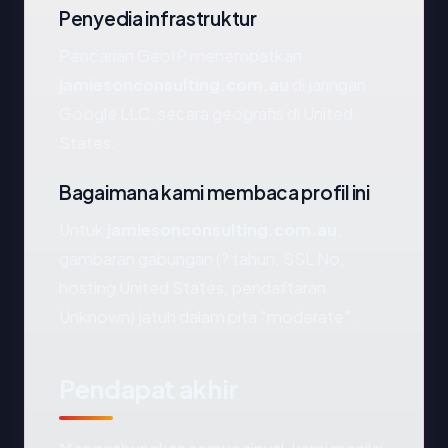
Penyedia infrastruktur
Pencarian GeoIP menempatkan
jamiesonconsulting.com.au
di jaringan
Google LLC, secara geografis di United
States.
Bagaimana kami membaca profil ini
Untuk
jamiesonconsulting.com.au
,
gambaran gabungan (? tahun, SSL No,
hosting United States, pendaftaran
Unknown) jatuh dalam pita "moderate".
Pendapat akhir