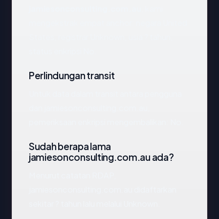
jamiesonconsulting.com.au
, kami
mengekstrak empat anchor: negara United
States, registrar Unknown, usia ? tahun,
status enkripsi No.
Perlindungan transit
Untuk data dalam transit antara pengguna
dan jamiesonconsulting.com.au,
pemeriksaan enkripsi mengembalikan: No.
Sudah berapa lama
jamiesonconsulting.com.au ada?
Menurut catatan RDAP,
jamiesonconsulting.com.au didaftarkan
sekitar ? tahun lalu melalui Unknown.