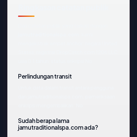
Ringkasan catatan publik
Dari catatan publik yang terkait dengan
jamutraditionalspa.com
, kami
mengekstrak empat anchor: negara United
States, registrar DropCatch.com 1206 LLC,
usia 0.1 tahun, status enkripsi No.
Perlindungan transit
Untuk data dalam transit antara pengguna
dan jamutraditionalspa.com, pemeriksaan
enkripsi mengembalikan: No.
Sudah berapa lama
jamutraditionalspa.com ada?