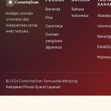
ConectiqScan
SAHA
Beranda
Bahasa
Intelijen domain
Indonesia
Abadip
Fitur
otomatis dan
independen untuk
Cara kerja
Univer
web terbuka.
Domain
Nasarig
yang baru
EiklaSS
diperiksa
Momea
© 2026 ConectiqScan. Semua hak dilindungi.
Kebijakan Privasi
·
Syarat Layanan