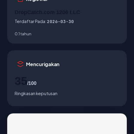
DropCatch.com 1206 LLC
Terdaftar Pada:
2026-03-30
0.1 tahun
Mencurigakan
35
/100
Ringkasan keputusan