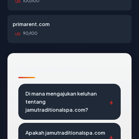
100/100
US
primarent.com
90/100
US
Pertanyaan Umum
Di mana mengajukan keluhan
tentang
jamutraditionalspa.com?
Apakah jamutraditionalspa.com