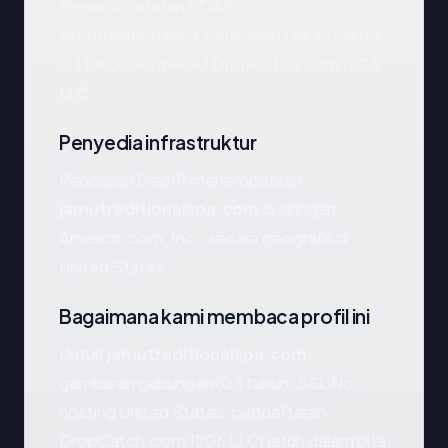
Menurut catatan RDAP,
jamutraditionalspa.com didaftarkan sekitar
0.1 tahun lalu melalui DropCatch.com 1206
LLC.
Penyedia infrastruktur
Pencarian GeoIP menempatkan
jamutraditionalspa.com
di jaringan
Amazon.com, Inc., secara geografis di
United States.
Bagaimana kami membaca profil ini
Untuk
jamutraditionalspa.com
,
gambaran gabungan (0.1 tahun, SSL No,
hosting United States, pendaftaran
DropCatch.com 1206 LLC) jatuh dalam pita