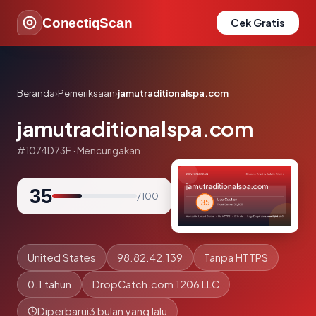
ConectiqScan
Cek Gratis
Beranda
›
Pemeriksaan
›
jamutraditionalspa.com
jamutraditionalspa.com
#1074D73F · Mencurigakan
35
/ 100
United States
98.82.42.139
Tanpa HTTPS
0.1 tahun
DropCatch.com 1206 LLC
Diperbarui
3 bulan yang lalu