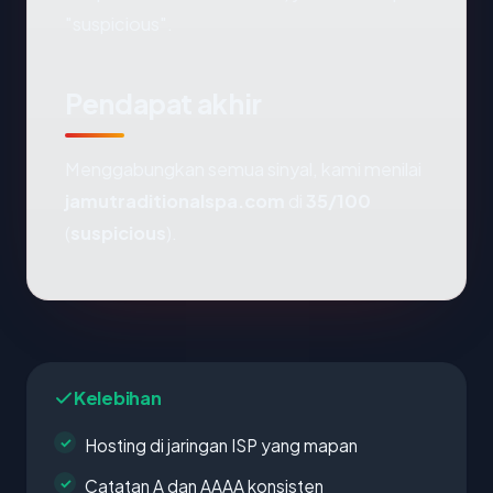
"suspicious".
Pendapat akhir
Menggabungkan semua sinyal, kami menilai
jamutraditionalspa.com
di
35/100
(
suspicious
).
Kelebihan
Hosting di jaringan ISP yang mapan
Catatan A dan AAAA konsisten