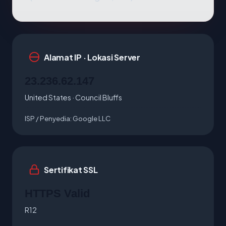
Alamat IP · Lokasi Server
23.236.62.147
United States · Council Bluffs
ISP / Penyedia:
Google LLC
Sertifikat SSL
HTTPS Valid
R12