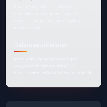
Infrastruktur publik saja tidak bisa
membuktikan situs aman — hanya bisa
menunjukkan apakah situs mengikuti
standar industri.
Dalam satu kalimat
jason.com.sg
saat ini berperingkat
very_safe
dengan skor
100/100
,
berdasarkan murni fakta infrastruktur publik.