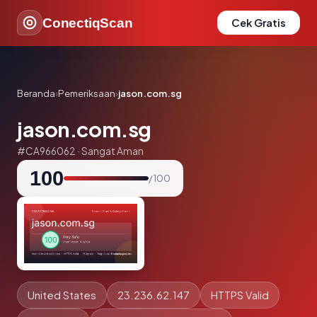
ConectiqScan
Cek Gratis
Beranda
›
Pemeriksaan
›
jason.com.sg
jason.com.sg
#CA966062 · Sangat Aman
100
/ 100
United States
23.236.62.147
HTTPS Valid