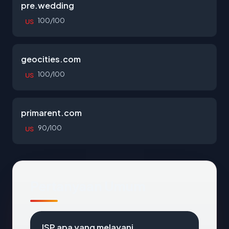
pre.wedding
100/100
US
geocities.com
100/100
US
primarent.com
90/100
US
Pertanyaan Umum
ISP apa yang melayani