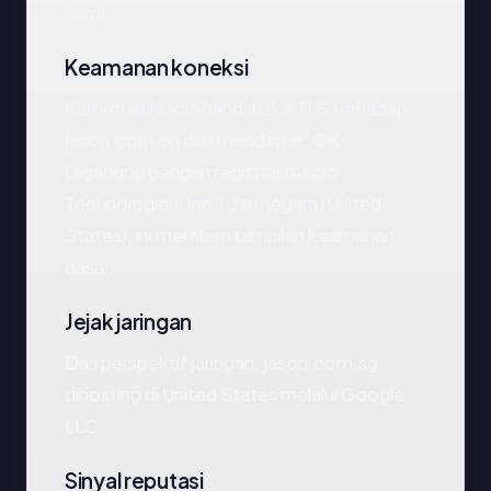
kami.
Keamanan koneksi
Kami melakukan handshake TLS terhadap
jason.com.sg dan mendapat: OK.
Digabung dengan registrar (Ascio
Technologies, Inc.) dan negara (United
States), ini memberi tampilan keamanan
dasar.
Jejak jaringan
Dari perspektif jaringan, jason.com.sg
dihosting di United States melalui Google
LLC.
Sinyal reputasi