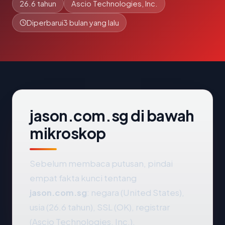
26.6 tahun
Ascio Technologies, Inc.
Diperbarui
3 bulan yang lalu
jason.com.sg di bawah
mikroskop
Sebelum membaca putusan, pindai
empat fakta kunci tentang
jason.com.sg
: negara (United States),
usia (26.6 tahun), SSL (OK), registrar
(Ascio Technologies, Inc.).