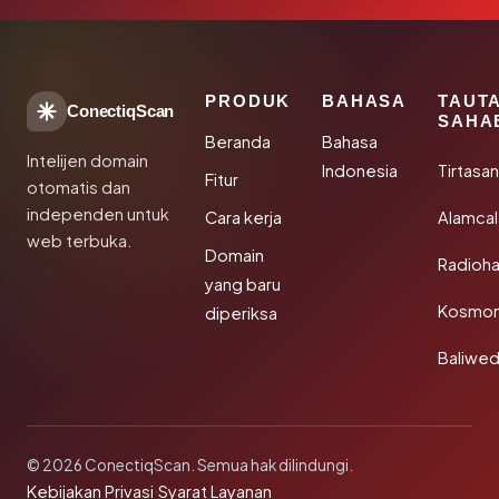
PRODUK
BAHASA
TAUT
ConectiqScan
SAHA
Beranda
Bahasa
Intelijen domain
Indonesia
Tirtasa
Fitur
otomatis dan
independen untuk
Cara kerja
Alamca
web terbuka.
Domain
Radioh
yang baru
Kosmon
diperiksa
Baliwe
© 2026 ConectiqScan. Semua hak dilindungi.
Kebijakan Privasi
·
Syarat Layanan