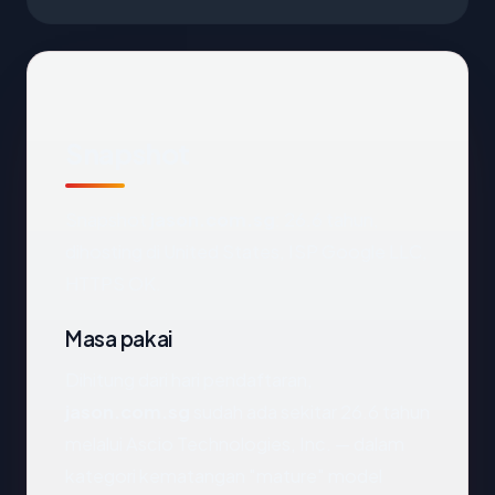
Snapshot
Snapshot
jason.com.sg
: 26.6 tahun,
dihosting di United States, ISP Google LLC,
HTTPS OK.
Masa pakai
Dihitung dari hari pendaftaran,
jason.com.sg
sudah ada sekitar 26.6 tahun
melalui Ascio Technologies, Inc. — dalam
kategori kematangan "mature" model