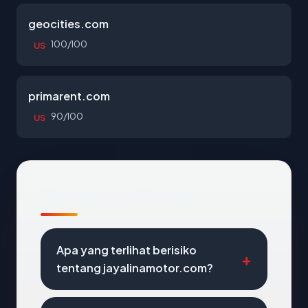
geocities.com
100/100
US
primarent.com
90/100
US
Pertanyaan Umum
Apa yang terlihat berisiko
tentang jayalinamotor.com?