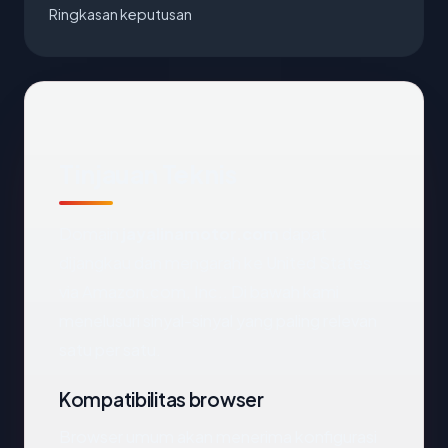
Ringkasan keputusan
Tinjauan Teknis
Domain
jayalinamotor.com
dapat
dijangkau dan mengarah ke United States
via Amazon.com, Inc.. Di bawah kami
menelusuri sinyal-sinyal yang paling relevan
satu per satu.
Kompatibilitas browser
Browser umum akan menerima konfigurasi