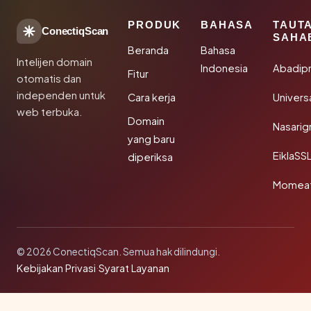
PRODUK
BAHASA
TAUT
ConectiqScan
SAHA
Beranda
Bahasa
Intelijen domain
Indonesia
Abadip
Fitur
otomatis dan
independen untuk
Cara kerja
Univer
web terbuka.
Domain
Nasarig
yang baru
EiklaSS
diperiksa
Momea
© 2026 ConectiqScan. Semua hak dilindungi.
Kebijakan Privasi
·
Syarat Layanan