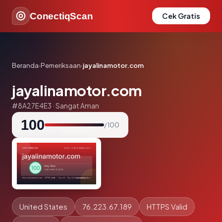
ConectiqScan
Cek Gratis
Beranda
›
Pemeriksaan
›
jayalinamotor.com
jayalinamotor.com
#8A27E4E3 · Sangat Aman
100
/ 100
United States
76.223.67.189
HTTPS Valid